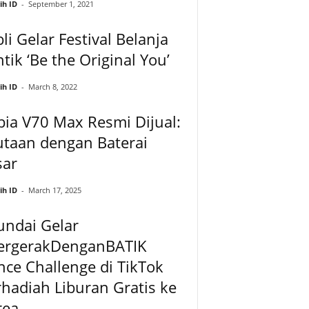
ih ID
-
September 1, 2021
bli Gelar Festival Belanja
tik ‘Be the Original You’
ih ID
-
March 8, 2022
ia V70 Max Resmi Dijual:
utaan dengan Baterai
sar
ih ID
-
March 17, 2025
undai Gelar
ergerakDenganBATIK
ce Challenge di TikTok
hadiah Liburan Gratis ke
rea