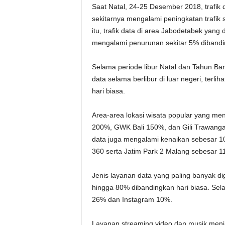
Saat Natal, 24-25 Desember 2018, trafik
sekitarnya mengalami peningkatan traf
itu, trafik data di area Jabodetabek yang
mengalami penurunan sekitar 5% dibandin
Selama periode libur Natal dan Tahun Bar
data selama berlibur di luar negeri, terli
hari biasa.
Area-area lokasi wisata popular yang meng
200%, GWK Bali 150%, dan Gili Trawanga
data juga mengalami kenaikan sebesar 10
360 serta Jatim Park 2 Malang sebesar 1
Jenis layanan data yang paling banyak d
hingga 80% dibandingkan hari biasa. Se
26% dan Instagram 10%.
Layanan streaming video dan musik menj