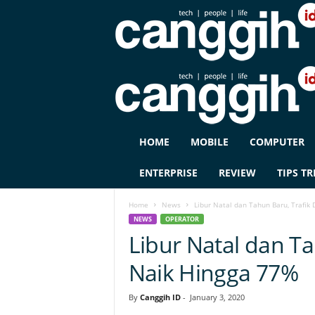
C
HOME
MOBILE
COMPUTER
A
N
ENTERPRISE
REVIEW
TIPS TR
G
G
Home
News
Libur Natal dan Tahun Baru, Trafik
I
NEWS
OPERATOR
H
Libur Natal dan Ta
I
D
Naik Hingga 77%
By
Canggih ID
-
January 3, 2020