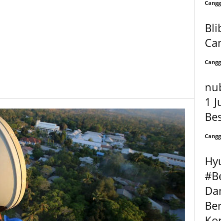
Cangg
Bli
Can
Cangg
nub
1 J
Be
Cangg
Hy
#B
Dan
Ber
Ko