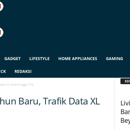
GADGET
LIFESTYLE
HOME APPLIANCES
GAMING
ICK
REDAKSI
EDI
 Data XL Naik Hingga 77%
hun Baru, Trafik Data XL
Liv
Ba
Bey