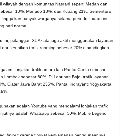
 di wilayah dengan komunitas Nasrani seperti Medan dan
ik sebesar 10%, Manado 18%, dan Kupang 21%. Sementara
 ditinggalkan banyak warganya selama periode liburan ini
g hari normal.
u ini, pelanggan XL Axiata juga aktif menggunakan layanan
hat dari kenaikan trafik roaming sebesar 20% dibandingkan
alami lonjakan trafik antara lain Pantai Carita sebesar
n Lombok sebesar 80%. Di Labuhan Bajo, trafik layanan
%, Ciater Jawa Barat 235%, Pantai Indrayanti Yogyakarta
15%.
igunakan adalah Youtube yang mengalami lonjakan trafik
lanjutnya adalah Whatsapp sebesar 30%, Mobile Legend
adi favorit karena tingkat kenyamanan penggunaannya