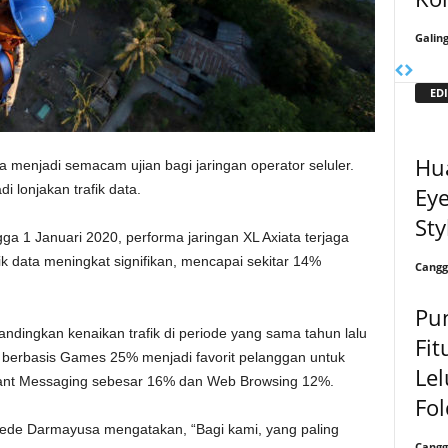
Galin
EDI
Hu
a menjadi semacam ujian bagi jaringan operator seluler.
i lonjakan trafik data.
Eye
Sty
a 1 Januari 2020, performa jaringan XL Axiata terjaga
k data meningkat signifikan, mencapai sekitar 14%
Cangg
Pun
dibandingkan kenaikan trafik di periode yang sama tahun lalu
Fit
berbasis Games 25% menjadi favorit pelanggan untuk
Lel
nstant Messaging sebesar 16% dan Web Browsing 12%.
Fol
I Gede Darmayusa mengatakan, “Bagi kami, yang paling
Cangg