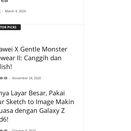
g
-
March 4, 2024
TOR PICKS
awei X Gentle Monster
wear II: Canggih dan
lish!
ih ID
-
November 24, 2020
ya Layar Besar, Pakai
ur Sketch to Image Makin
uasa dengan Galaxy Z
d6!
ih ID
-
October 9, 2024