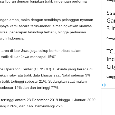
 liburan dengan lonjakan trafik ini dengan performa
Sss
Ga
jaringan aman, maka dengan sendirinya pelanggan nyaman
ri upaya kami secara terus-menerus meningkatkan kualitas
3 I
itas, penerapan teknologi terbaru, hingga perluasan
Cangg
uruh Indonesia.
TCL
a-area di luar Jawa juga cukup berkontribusi dalam
n trafik di luar Jawa mencapai 15%”.
Inc
Cit
ce Operation Center (CE&SOC) XL Axiata yang berada di
ikan rata-rata trafik data khusus saat Natal sebesar 9%
Cangg
 trafik tertinggi sebesar 21%. Sedangkan saat malam
a sebesar 14% dan dan tertinggi 77%.
 tertinggi antara 23 Desember 2019 hingga 1 Januari 2020
ianjur 26%, dan Kab. Banyuwangi 25%.