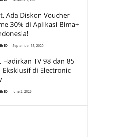
t, Ada Diskon Voucher
me 30% di Aplikasi Bima+
ndonesia!
ih ID
-
September 15, 2020
 Hadirkan TV 98 dan 85
i Eksklusif di Electronic
y
ih ID
-
June 3, 2025