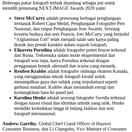
Beberapa pakar fotografi terbaik diundang sebagia juri untuk
memilih pemenang NEXT-IMAGE Awards 2020 yaitu:
Steve McCurry
adalah pemenang berbagai penghargaan
termasuk Robert Capa Medal, Penghargaan Fotografer Pers
Nasional, dan empat Penghargaan Jose Awards. Seorang
kesatria budaya dan seni Prancis, foto McCurry yang berjudul
“Afghanistan Girl” telah menjadi salah satu karya paling
ikonik dan penuh karakter dalam sejarah fotografi.
Elizaveta Porodina
adalah fotografer potret fesyen terkenal
dari Rusia. Terkemuka dalam mode eksperimental dan
fotografi seni rupa, karya Porodina terkenal dengan
penggunaan bentuk alternatif dan warna yang menarik.
Reuben Krabbe
adalah fotografer olahraga ekstrem Kanada,
yang menggunakan teknik fotografi kreatif untuk
menampilkan gaya dan subjek yang terpolarisasi seperti
gerhana matahari. Krabbe akan menambah energi dan
kemungkinan baru ke panel juri.
Karolina Henke
adalah seorang fotografer Swedia terkenal
dengan narasi visual dan identitas artistik yang unik. Henke
memiliki kedudukan tinggi di bidang fashion dan seni
fotografi internasional.
Andrew Garrihy
, Global Chief Crand Officer of Huawei
Consumer Business, dan Li Changzhu, Vice Minister of Consumer