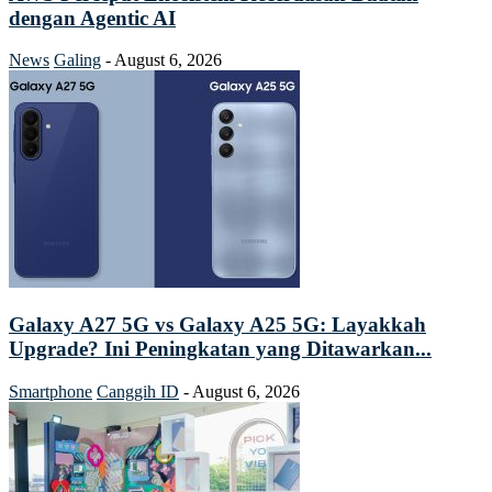
dengan Agentic AI
News
Galing
-
August 6, 2026
Galaxy A27 5G vs Galaxy A25 5G: Layakkah
Upgrade? Ini Peningkatan yang Ditawarkan...
Smartphone
Canggih ID
-
August 6, 2026