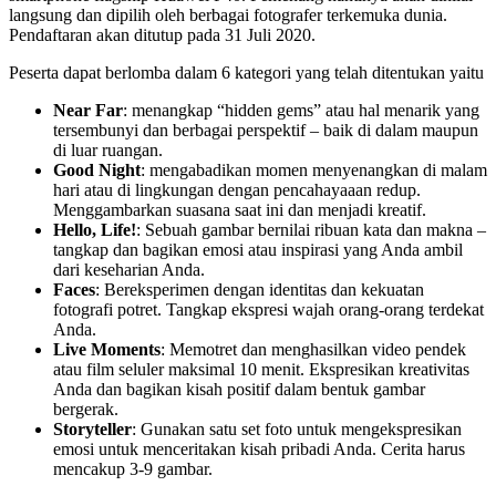
langsung dan dipilih oleh berbagai fotografer terkemuka dunia.
Pendaftaran akan ditutup pada 31 Juli 2020.
Peserta dapat berlomba dalam 6 kategori yang telah ditentukan yaitu
Near Far
: menangkap “hidden gems” atau hal menarik yang
tersembunyi dan berbagai perspektif – baik di dalam maupun
di luar ruangan.
Good Night
: mengabadikan momen menyenangkan di malam
hari atau di lingkungan dengan pencahayaaan redup.
Menggambarkan suasana saat ini dan menjadi kreatif.
Hello, Life!
: Sebuah gambar bernilai ribuan kata dan makna –
tangkap dan bagikan emosi atau inspirasi yang Anda ambil
dari keseharian Anda.
Faces
: Bereksperimen dengan identitas dan kekuatan
fotografi potret. Tangkap ekspresi wajah orang-orang terdekat
Anda.
Live Moments
: Memotret dan menghasilkan video pendek
atau film seluler maksimal 10 menit. Ekspresikan kreativitas
Anda dan bagikan kisah positif dalam bentuk gambar
bergerak.
Storyteller
: Gunakan satu set foto untuk mengekspresikan
emosi untuk menceritakan kisah pribadi Anda. Cerita harus
mencakup 3-9 gambar.