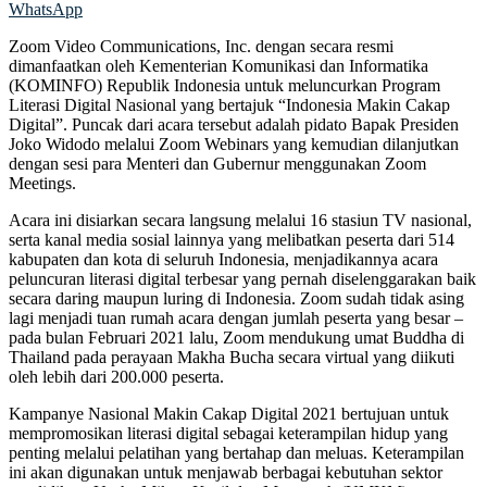
WhatsApp
Zoom Video Communications, Inc. dengan secara resmi
dimanfaatkan oleh Kementerian Komunikasi dan Informatika
(KOMINFO) Republik Indonesia untuk meluncurkan Program
Literasi Digital Nasional yang bertajuk “Indonesia Makin Cakap
Digital”. Puncak dari acara tersebut adalah pidato Bapak Presiden
Joko Widodo melalui Zoom Webinars yang kemudian dilanjutkan
dengan sesi para Menteri dan Gubernur menggunakan Zoom
Meetings.
Acara ini disiarkan secara langsung melalui 16 stasiun TV nasional,
serta kanal media sosial lainnya yang melibatkan peserta dari 514
kabupaten dan kota di seluruh Indonesia, menjadikannya acara
peluncuran literasi digital terbesar yang pernah diselenggarakan baik
secara daring maupun luring di Indonesia. Zoom sudah tidak asing
lagi menjadi tuan rumah acara dengan jumlah peserta yang besar –
pada bulan Februari 2021 lalu, Zoom mendukung umat Buddha di
Thailand pada perayaan Makha Bucha secara virtual yang diikuti
oleh lebih dari 200.000 peserta.
Kampanye Nasional Makin Cakap Digital 2021 bertujuan untuk
mempromosikan literasi digital sebagai keterampilan hidup yang
penting melalui pelatihan yang bertahap dan meluas. Keterampilan
ini akan digunakan untuk menjawab berbagai kebutuhan sektor