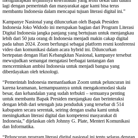
mengharapkan terjalinnya keterlibatan yang lebih dekat dan dalam
lagi dengan pemerintah dan masyarakat agar kami bisa terus
membantu Indonesia dalam mencapai tujuan literasi digital ini.”
Kampanye Nasional yang diluncurkan oleh Bapak Presiden
Indonesia Joko Widodo ini merupakan bagian dari Program Literasi
Digital Indonesia jangka panjang yang bertujuan untuk menjangkau
lebih dari 50 juta orang di Indonesia menjadi makin cakap digital
pada tahun 2024. Zoom berfungsi sebagai platform resmi konferensi
video dan komunikasi dalam acara hybrid ini. Diluncurkan
bertepatan dengan Hari Kebangkitan Nasional, kampanye tersebut
mewujudkan semangat mengatasi berbagai tantangan dan
mencerminkan ambisi Indonesia untuk menjadi bangsa yang
diberdayakan oleh teknologi.
“Pemerintah Indonesia memanfaatkan Zoom untuk peluncuran ini
karena keamanan, kemampuannya untuk mengakomodasi skala
besar, dan kehandalan yang sudah terbukti – semuanya penting
untuk membantu Bapak Presiden menjangkau dan berinteraksi
dengan lebih dari setengah juta penduduk yang tersebar di 514
kabupaten secara serentak, seiring dengan usaha kami untuk
meningkatkan literasi digital dan kompetensi masyarakat di
Indonesia,” dijelaskan oleh Johnny G. Plate, Menteri Komunikasi
dan Informatika.
“Peluncuran program literasi digital nasional ini tentu selaras dengan