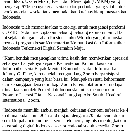
pendidikan, Usaha Mikro, Kecil dan Menengah (UMKM) yang
menyerap 97% tenaga kerja, serta sektor pertanian yang vital untuk
perekonomian – sekaligus meningkatkan kualitas hidup masyarakat
Indonesia.
Indonesia telah memanfaatkan teknologi untuk mengatasi pandemi
COVID-19 dan menciptakan peluang-peluang ekonomi baru. Hal
ini sejalan dengan arahan Presiden Joko Widodo yang dirumuskan
menjadi program besar Kementerian Komunikasi dan Informatika:
Indonesia Terkoneksi Digital Semakin Maju.
“Kami hendak mengucapkan terima kasih dan memberikan apresiasi
sebanyak-banyaknya kepada Kementerian Komunikasi dan
Informatika serta Bapak Menteri Komunikasi dan Informatika
Johnny G. Plate, karena telah mengundang Zoom berpartisipasi
dalam kampanye yang luar biasa ini. Merupakan suatu kehormatan
dan kebanggaan tersendiri bagi Zoom karena platform kami dapat
dimanfaatkan oleh Pemerintah Indonesia untuk meluncurkan
Program Literasi Digital Nasional”, ungkap Abe Smith, Head of
International, Zoom.
“Indonesia memiliki ambisi menjadi kekuatan ekonomi terbesar ke-4
di dunia pada tahun 2045 and negara dengan 270 juta penduduk ini
semakin paham teknologi – semua elemen yang bisa meningkatkan
daya saing digital Indonesia secara regional sudah tersedia. Zoom