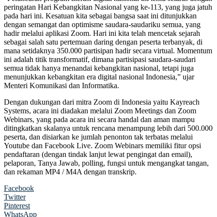
peringatan Hari Kebangkitan Nasional yang ke-113, yang juga jatuh
pada hari ini. Kesatuan kita sebagai bangsa saat ini ditunjukkan
dengan semangat dan optimisme saudara-saudariku semua, yang
hadir melalui aplikasi Zoom. Hari ini kita telah mencetak sejarah
sebagai salah satu pertemuan daring dengan peserta terbanyak, di
mana setidaknya 350.000 partisipan hadir secara virtual. Momentum
ini adalah titik transformatif, dimana partisipasi saudara-saudari
semua tidak hanya menandai kebangkitan nasional, tetapi juga
menunjukkan kebangkitan era digital nasional Indonesia,” ujar
Menteri Komunikasi dan Informatika.
Dengan dukungan dari mitra Zoom di Indonesia yaitu Kayreach
Systems, acara ini diadakan melalui Zoom Meetings dan Zoom
Webinars, yang pada acara ini secara handal dan aman mampu
ditingkatkan skalanya untuk rencana menampung lebih dari 500.000
peserta, dan disiarkan ke jumlah penonton tak terbatas melalui
Youtube dan Facebook Live. Zoom Webinars memiliki fitur opsi
pendaftaran (dengan tindak lanjut lewat pengingat dan email),
pelaporan, Tanya Jawab, polling, fungsi untuk mengangkat tangan,
dan rekaman MP4 / M4A dengan transkrip.
Facebook
Twitter
Pinterest
WhatsApp