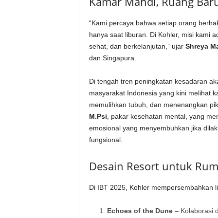
Kamar Mandi, Ruang Baru
“Kami percaya bahwa setiap orang berhak
hanya saat liburan. Di Kohler, misi kami
sehat, dan berkelanjutan,” ujar
Shreya Ma
dan Singapura.
Di tengah tren peningkatan kesadaran a
masyarakat Indonesia yang kini melihat 
memulihkan tubuh, dan menenangkan piki
M.Psi
, pakar kesehatan mental, yang m
emosional yang menyembuhkan jika dilak
fungsional.
Desain Resort untuk Ru
Di IBT 2025, Kohler mempersembahkan li
Echoes of the Dune
– Kolaborasi 