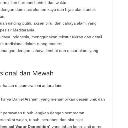
cerminkan harmoni bentuk dan waktu.
 dengan dominasi elemen kayu dan hijau alami untuk
an.
an dinding putih, aksen biru, dan cahaya alami yang
sisir Mediterania.
budaya Indonesia, menggunakan tekstur ukiran dan detail
n tradisional dalam ruang modern.
unungan dengan cahaya lembut dan unsur alami yang
gsional dan Mewah
hatian di pameran ini antara lain:
, karya Daniel Arsham, yang menampilkan desain unik dan
at perawatan tubuh lengkap dengan semprotan
 sikat wajah, tubuh, scrubber, dan alat pijat.
Physical Vapor Deposition)
yang tahan lama, anti gores,