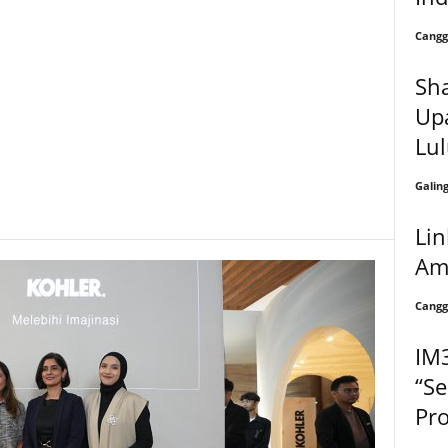
Cangg
Sh
Upa
Lul
Galin
Li
Am
Cangg
IM
“Se
Pr