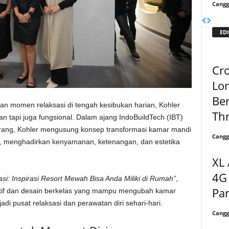
Cangg
EDI
Cr
Lon
Ber
 momen relaksasi di tengah kesibukan harian, Kohler
Th
n tapi juga fungsional. Dalam ajang IndoBuildTech (IBT)
erang, Kohler mengusung konsep transformasi kamar mandi
Cangg
h, menghadirkan kenyamanan, ketenangan, dan estetika
XL 
4G 
si: Inspirasi Resort Mewah Bisa Anda Miliki di Rumah”
,
Pan
atif dan desain berkelas yang mampu mengubah kamar
di pusat relaksasi dan perawatan diri sehari-hari.
Cangg