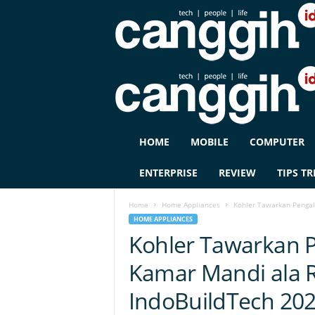
C
HOME
MOBILE
COMPUTER
A
N
ENTERPRISE
REVIEW
TIPS TR
G
G
Home
Home Appliances
Kohler Tawarkan Pengal
I
HOME APPLIANCES
H
Kohler Tawarkan 
I
D
Kamar Mandi ala 
IndoBuildTech 20