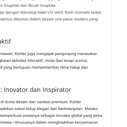
i Graphite dan Brush Graphite.
intar dengan teknologi bidet UV steril, flush otomatis tanpa
—semua dikemas dalam desain one-piece modern yang
ktif
i mewah, Kohler juga mengajak pengunjung merasakan
aian aktivitas interaktif, mulai dari terapi aroma,
atif yang bertujuan memperlambat ritme hidup dan
: Inovator dan Inspirator
di dunia desain dan sanitasi premium, Kohler
rkan solusi hidup elegan dan berkelanjutan. Melalui
r memperkuat posisinya sebagai inovator global yang peka
Indonesia—khususnya dalam menghadirkan kenyamanan