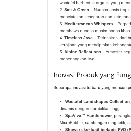
wastafel berbentuk organik yang men
Salt & Green
– Nuansa oasis tropis
menciptakan kesegaran dan ketenang
Mediterranean Whispers
– Perpadu
membawa nuansa musim panas khas pe
Timeless Java
– Terinspirasi dari 
kerajinan yang menciptakan kehangata
Alpine Reflections
– Atmosfer peg
menenangkan jiwa.
Inovasi Produk yang Fun
Beberapa inovasi terbaru yang mencuri per
Wastafel Landshapes Collection
dinamis dengan durabilitas tinggi.
SpaViva™ Handshower
, perangk
MicroBubble, sambungan magnetik, serta
Shower eksklusif berlapis PVD (