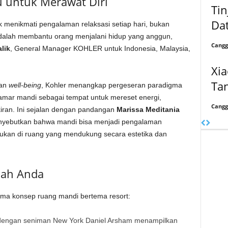
 untuk Merawat Diri
Ti
Dat
 menikmati pengalaman relaksasi setiap hari, bukan
 adalah membantu orang menjalani hidup yang anggun,
Cangg
lik
, General Manager KOHLER untuk Indonesia, Malaysia,
Xia
Ta
kan
well-being
, Kohler menangkap pergeseran paradigma
kamar mandi sebagai tempat untuk mereset energi,
Cangg
ran. Ini sejalan dengan pandangan
Marissa Meditania
enyebutkan bahwa mandi bisa menjadi pengalaman
ukan di ruang yang mendukung secara estetika dan
mah Anda
ma konsep ruang mandi bertema resort:
dengan seniman New York Daniel Arsham menampilkan