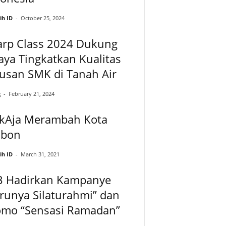
ih ID
-
October 25, 2024
arp Class 2024 Dukung
ya Tingkatkan Kualitas
usan SMK di Tanah Air
g
-
February 21, 2024
nkAja Merambah Kota
bon
ih ID
-
March 31, 2021
3 Hadirkan Kampanye
runya Silaturahmi” dan
omo “Sensasi Ramadan”