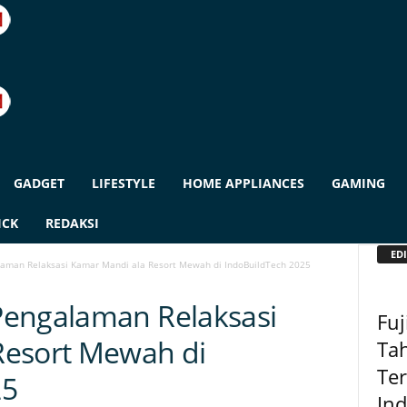
GADGET
LIFESTYLE
HOME APPLIANCES
GAMING
ICK
REDAKSI
EDI
aman Relaksasi Kamar Mandi ala Resort Mewah di IndoBuildTech 2025
Pengalaman Relaksasi
Fuj
Resort Mewah di
Tah
Ter
25
In