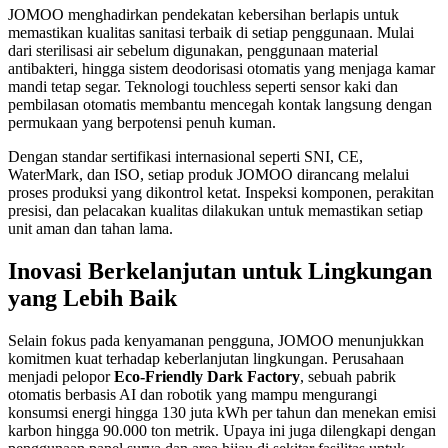
JOMOO menghadirkan pendekatan kebersihan berlapis untuk
memastikan kualitas sanitasi terbaik di setiap penggunaan. Mulai
dari sterilisasi air sebelum digunakan, penggunaan material
antibakteri, hingga sistem deodorisasi otomatis yang menjaga kamar
mandi tetap segar. Teknologi touchless seperti sensor kaki dan
pembilasan otomatis membantu mencegah kontak langsung dengan
permukaan yang berpotensi penuh kuman.
Dengan standar sertifikasi internasional seperti SNI, CE,
WaterMark, dan ISO, setiap produk JOMOO dirancang melalui
proses produksi yang dikontrol ketat. Inspeksi komponen, perakitan
presisi, dan pelacakan kualitas dilakukan untuk memastikan setiap
unit aman dan tahan lama.
Inovasi Berkelanjutan untuk Lingkungan
yang Lebih Baik
Selain fokus pada kenyamanan pengguna, JOMOO menunjukkan
komitmen kuat terhadap keberlanjutan lingkungan. Perusahaan
menjadi pelopor
Eco-Friendly Dark Factory
, sebuah pabrik
otomatis berbasis AI dan robotik yang mampu mengurangi
konsumsi energi hingga 130 juta kWh per tahun dan menekan emisi
karbon hingga 90.000 ton metrik. Upaya ini juga dilengkapi dengan