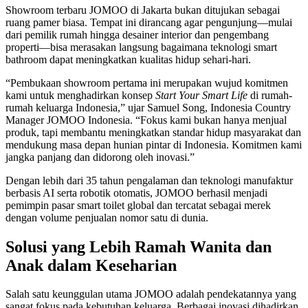
Showroom terbaru JOMOO di Jakarta bukan ditujukan sebagai
ruang pamer biasa. Tempat ini dirancang agar pengunjung—mulai
dari pemilik rumah hingga desainer interior dan pengembang
properti—bisa merasakan langsung bagaimana teknologi smart
bathroom dapat meningkatkan kualitas hidup sehari-hari.
“Pembukaan showroom pertama ini merupakan wujud komitmen
kami untuk menghadirkan konsep
Start Your Smart Life
di rumah-
rumah keluarga Indonesia,” ujar Samuel Song, Indonesia Country
Manager JOMOO Indonesia. “Fokus kami bukan hanya menjual
produk, tapi membantu meningkatkan standar hidup masyarakat dan
mendukung masa depan hunian pintar di Indonesia. Komitmen kami
jangka panjang dan didorong oleh inovasi.”
Dengan lebih dari 35 tahun pengalaman dan teknologi manufaktur
berbasis AI serta robotik otomatis, JOMOO berhasil menjadi
pemimpin pasar smart toilet global dan tercatat sebagai merek
dengan volume penjualan nomor satu di dunia.
Solusi yang Lebih Ramah Wanita dan
Anak dalam Keseharian
Salah satu keunggulan utama JOMOO adalah pendekatannya yang
sangat fokus pada kebutuhan keluarga. Berbagai inovasi dihadirkan