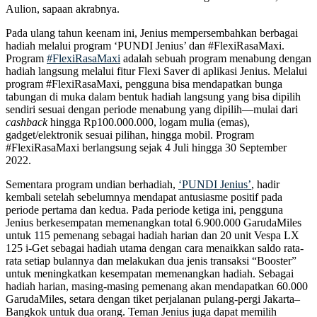
Aulion, sapaan akrabnya.
Pada ulang tahun keenam ini, Jenius mempersembahkan berbagai
hadiah melalui program ‘PUNDI Jenius’ dan #FlexiRasaMaxi.
Program
#FlexiRasaMaxi
adalah sebuah program menabung dengan
hadiah langsung melalui fitur Flexi Saver di aplikasi Jenius. Melalui
program #FlexiRasaMaxi, pengguna bisa mendapatkan bunga
tabungan di muka dalam bentuk hadiah langsung yang bisa dipilih
sendiri sesuai dengan periode menabung yang dipilih—mulai dari
cashback
hingga Rp100.000.000, logam mulia (emas),
gadget/elektronik sesuai pilihan, hingga mobil. Program
#FlexiRasaMaxi berlangsung sejak 4 Juli hingga 30 September
2022.
Sementara program undian berhadiah,
‘PUNDI Jenius’
, hadir
kembali setelah sebelumnya mendapat antusiasme positif pada
periode pertama dan kedua. Pada periode ketiga ini, pengguna
Jenius berkesempatan memenangkan total 6.900.000 GarudaMiles
untuk 115 pemenang sebagai hadiah harian dan 20 unit Vespa LX
125 i-Get sebagai hadiah utama dengan cara menaikkan saldo rata-
rata setiap bulannya dan melakukan dua jenis transaksi “Booster”
untuk meningkatkan kesempatan memenangkan hadiah. Sebagai
hadiah harian, masing-masing pemenang akan mendapatkan 60.000
GarudaMiles, setara dengan tiket perjalanan pulang-pergi Jakarta–
Bangkok untuk dua orang. Teman Jenius juga dapat memilih