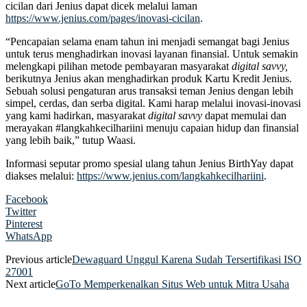
cicilan dari Jenius dapat dicek melalui laman
https://www.jenius.com/pages/inovasi-cicilan
.
“Pencapaian selama enam tahun ini menjadi semangat bagi Jenius
untuk terus menghadirkan inovasi layanan finansial. Untuk semakin
melengkapi pilihan metode pembayaran masyarakat
digital savvy,
berikutnya Jenius akan menghadirkan produk Kartu Kredit Jenius.
Sebuah solusi pengaturan arus transaksi teman Jenius dengan lebih
simpel, cerdas, dan serba digital. Kami harap melalui inovasi-inovasi
yang kami hadirkan, masyarakat
digital savvy
dapat memulai dan
merayakan #langkahkecilhariini menuju capaian hidup dan finansial
yang lebih baik,” tutup Waasi.
Informasi seputar promo spesial ulang tahun Jenius BirthYay dapat
diakses melalui:
https://www.jenius.com/langkahkecilhariini
.
Facebook
Twitter
Pinterest
WhatsApp
Previous article
Dewaguard Unggul Karena Sudah Tersertifikasi ISO
27001
Next article
GoTo Memperkenalkan Situs Web untuk Mitra Usaha