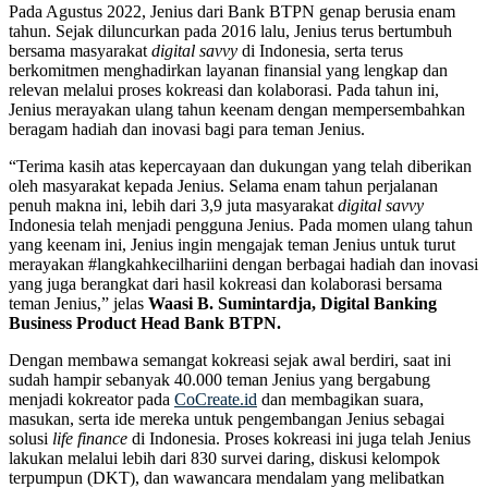
Pada Agustus 2022, Jenius dari Bank BTPN
genap berusia enam
tahun. Sejak diluncurkan pada 2016 lalu, Jenius terus bertumbuh
bersama masyarakat
digital savvy
di Indonesia, serta terus
berkomitmen menghadirkan layanan finansial yang lengkap dan
relevan melalui proses kokreasi dan kolaborasi. Pada tahun ini,
Jenius merayakan ulang tahun keenam dengan mempersembahkan
beragam hadiah dan inovasi bagi para teman Jenius.
“Terima kasih atas kepercayaan dan dukungan yang telah diberikan
oleh masyarakat kepada Jenius. Selama enam tahun perjalanan
penuh makna ini, lebih dari 3,9 juta masyarakat
digital savvy
Indonesia telah menjadi pengguna Jenius. Pada momen ulang tahun
yang keenam ini, Jenius ingin mengajak teman Jenius untuk turut
merayakan #langkahkecilhariini dengan berbagai hadiah dan inovasi
yang juga berangkat dari hasil kokreasi dan kolaborasi bersama
teman Jenius,” jelas
Waasi B. Sumintardja, Digital Banking
Business Product Head Bank BTPN.
Dengan membawa semangat kokreasi sejak awal berdiri, saat ini
sudah hampir sebanyak 40.000 teman Jenius yang bergabung
menjadi kokreator pada
CoCreate.id
dan membagikan suara,
masukan, serta ide mereka untuk pengembangan Jenius sebagai
solusi
life finance
di Indonesia. Proses kokreasi ini juga telah Jenius
lakukan melalui lebih dari 830 survei daring, diskusi kelompok
terpumpun (DKT), dan wawancara mendalam yang melibatkan