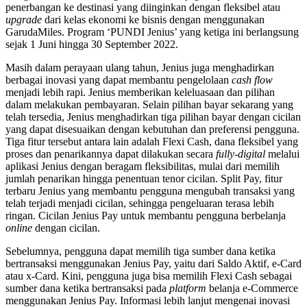
penerbangan ke destinasi yang diinginkan dengan fleksibel atau
upgrade
dari kelas ekonomi ke bisnis dengan menggunakan
GarudaMiles. Program ‘PUNDI Jenius’ yang ketiga ini berlangsung
sejak 1 Juni hingga 30 September 2022.
Masih dalam perayaan ulang tahun, Jenius juga menghadirkan
berbagai inovasi yang dapat membantu pengelolaan
cash flow
menjadi lebih rapi. Jenius memberikan keleluasaan dan pilihan
dalam melakukan pembayaran. Selain pilihan bayar sekarang yang
telah tersedia, Jenius menghadirkan tiga pilihan bayar dengan cicilan
yang dapat disesuaikan dengan kebutuhan dan preferensi pengguna.
Tiga fitur tersebut antara lain adalah Flexi Cash, dana fleksibel yang
proses dan penarikannya dapat dilakukan secara
fully-digital
melalui
aplikasi Jenius dengan beragam fleksibilitas, mulai dari memilih
jumlah penarikan hingga penentuan tenor cicilan. Split Pay, fitur
terbaru Jenius yang membantu pengguna mengubah transaksi yang
telah terjadi menjadi cicilan, sehingga pengeluaran terasa lebih
ringan. Cicilan Jenius Pay untuk membantu pengguna berbelanja
online
dengan cicilan.
Sebelumnya, pengguna dapat memilih tiga sumber dana ketika
bertransaksi menggunakan Jenius Pay, yaitu dari Saldo Aktif, e-Card
atau x-Card. Kini, pengguna juga bisa memilih Flexi Cash sebagai
sumber dana ketika bertransaksi pada
platform
belanja e-Commerce
menggunakan Jenius Pay. Informasi lebih lanjut mengenai inovasi