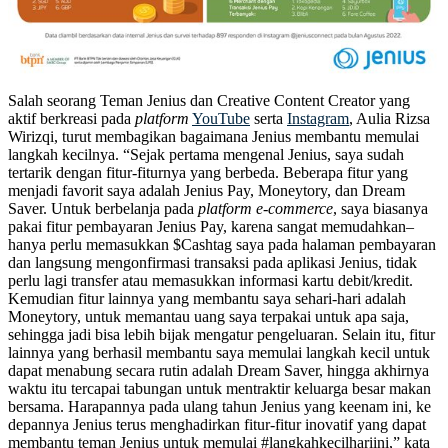
Salah seorang Teman Jenius dan Creative Content Creator yang
aktif berkreasi pada
platform
YouTube
serta
Instagram
, Aulia Rizsa
Wirizqi, turut membagikan bagaimana Jenius membantu memulai
langkah kecilnya. “Sejak pertama mengenal Jenius, saya sudah
tertarik dengan fitur-fiturnya yang berbeda. Beberapa fitur yang
menjadi favorit saya adalah Jenius Pay, Moneytory, dan Dream
Saver. Untuk berbelanja pada
platform e-commerce
, saya biasanya
pakai fitur pembayaran Jenius Pay, karena sangat memudahkan–
hanya perlu memasukkan $Cashtag saya pada halaman pembayaran
dan langsung mengonfirmasi transaksi pada aplikasi Jenius, tidak
perlu lagi transfer atau memasukkan informasi kartu debit/kredit.
Kemudian fitur lainnya yang membantu saya sehari-hari adalah
Moneytory, untuk memantau uang saya terpakai untuk apa saja,
sehingga jadi bisa lebih bijak mengatur pengeluaran. Selain itu, fitur
lainnya yang berhasil membantu saya memulai langkah kecil untuk
dapat menabung secara rutin adalah Dream Saver, hingga akhirnya
waktu itu tercapai tabungan untuk mentraktir keluarga besar makan
bersama. Harapannya pada ulang tahun Jenius yang keenam ini, ke
depannya Jenius terus menghadirkan fitur-fitur inovatif yang dapat
membantu teman Jenius untuk memulai #langkahkecilhariini,” kata