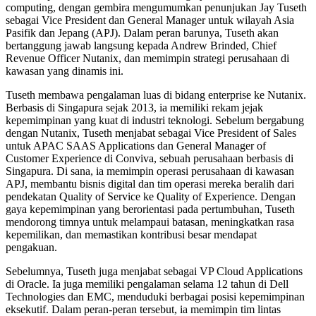
computing, dengan gembira mengumumkan penunjukan Jay Tuseth
sebagai Vice President dan General Manager untuk wilayah Asia
Pasifik dan Jepang (APJ). Dalam peran barunya, Tuseth akan
bertanggung jawab langsung kepada Andrew Brinded, Chief
Revenue Officer Nutanix, dan memimpin strategi perusahaan di
kawasan yang dinamis ini.
Tuseth membawa pengalaman luas di bidang enterprise ke Nutanix.
Berbasis di Singapura sejak 2013, ia memiliki rekam jejak
kepemimpinan yang kuat di industri teknologi. Sebelum bergabung
dengan Nutanix, Tuseth menjabat sebagai Vice President of Sales
untuk APAC SAAS Applications dan General Manager of
Customer Experience di Conviva, sebuah perusahaan berbasis di
Singapura. Di sana, ia memimpin operasi perusahaan di kawasan
APJ, membantu bisnis digital dan tim operasi mereka beralih dari
pendekatan Quality of Service ke Quality of Experience. Dengan
gaya kepemimpinan yang berorientasi pada pertumbuhan, Tuseth
mendorong timnya untuk melampaui batasan, meningkatkan rasa
kepemilikan, dan memastikan kontribusi besar mendapat
pengakuan.
Sebelumnya, Tuseth juga menjabat sebagai VP Cloud Applications
di Oracle. Ia juga memiliki pengalaman selama 12 tahun di Dell
Technologies dan EMC, menduduki berbagai posisi kepemimpinan
eksekutif. Dalam peran-peran tersebut, ia memimpin tim lintas