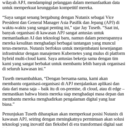
wilayah APJ, mendampingi pelanggan dalam memanfaatkan data
untuk memperkuat keunggulan kompetitif mereka.
“Saya sangat senang bergabung dengan Nutanix sebagai Vice
President dan General Manager Asia Pasifik dan Jepang (APJ) di
waktu-waktu yang sangat penting ini,” ujar Jay Tuseth. “Saat ini,
banyak organisasi di kawasan APJ sangat antusias untuk
memanfaatkan AI dan teknologi baru, namun dalam penerapannya
mereka kesulitan menghadapi berbagai tantangan yang muncul
terus-menerus. Nutanix berfokus untuk menjembatani kesenjangan
infrastruktur dengan manajemen Kubernetes yang mulus di platform
hybrid multi-cloud kami. Saya antusias bekerja sama dengan tim
kami yang sangat berbakat untuk membantu lebih banyak organisasi
di seluruh kawasan ini.”
Tuseth menambahkan, “Dengan bersama-sama, kami akan
membantu organisasi-organisasi di APJ menjalankan aplikasi dan
data dari mana saja – baik itu di on-premise, di cloud, atau di edge –
memastikan bahwa bisnis mereka siap menghadapi masa depan dan
membantu mereka menghadirkan pengalaman digital yang luar
biasa.”
Penunjukan Tuseth diharapkan akan memperkuat posisi Nutanix di
kawasan APJ, seiring dengan meningkatnya permintaan akan solusi
teknologi yang inovatif dan fleksibel di era transformasi digital saat