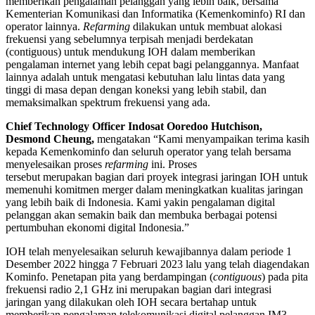
memberikan pengalaman pelanggan yang lebih baik, bersama
Kementerian Komunikasi dan Informatika (Kemenkominfo) RI dan
operator lainnya.
Refarming
dilakukan untuk membuat alokasi
frekuensi yang sebelumnya terpisah menjadi berdekatan
(contiguous) untuk mendukung IOH dalam memberikan
pengalaman internet yang lebih cepat bagi pelanggannya. Manfaat
lainnya adalah untuk mengatasi kebutuhan lalu lintas data yang
tinggi di masa depan dengan koneksi yang lebih stabil, dan
memaksimalkan spektrum frekuensi yang ada.
Chief Technology Officer Indosat Ooredoo Hutchison,
Desmond Cheung,
mengatakan “Kami menyampaikan terima kasih
kepada Kemenkominfo dan seluruh operator yang telah bersama
menyelesaikan proses
refarming
ini. Proses
tersebut merupakan bagian dari proyek integrasi jaringan IOH untuk
memenuhi komitmen merger dalam meningkatkan kualitas jaringan
yang lebih baik di Indonesia. Kami yakin pengalaman digital
pelanggan akan semakin baik dan membuka berbagai potensi
pertumbuhan ekonomi digital Indonesia.”
IOH telah menyelesaikan seluruh kewajibannya dalam periode 1
Desember 2022 hingga 7 Februari 2023 lalu yang telah diagendakan
Kominfo. Penetapan pita yang berdampingan (
contiguous
) pada pita
frekuensi radio 2,1 GHz ini merupakan bagian dari integrasi
jaringan yang dilakukan oleh IOH secara bertahap untuk
memberikan pengalaman telekomunikasi digital pelanggan IM3