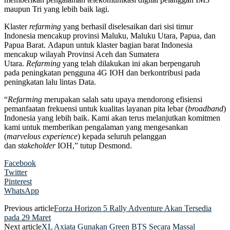
maupun Tri yang lebih baik lagi.
Klaster
re
farming
yang berhasil diselesaikan dari sisi timur
Indonesia mencakup provinsi Maluku, Maluku Utara, Papua, dan
Papua Barat. Adapun untuk klaster bagian barat Indonesia
mencakup wilayah Provinsi Aceh dan Sumatera
Utara.
Refarming
yang telah dilakukan ini akan berpengaruh
pada peningkatan pengguna 4G IOH dan berkontribusi pada
peningkatan lalu lintas Data.
“
Refarming
merupakan salah satu upaya mendorong efisiensi
pemanfaatan frekuensi untuk kualitas layanan pita lebar (
broadband
)
Indonesia yang lebih baik. Kami akan terus melanjutkan komitmen
kami untuk memberikan pengalaman yang mengesankan
(
marvelous experience
) kepada seluruh pelanggan
dan
stakeholder
IOH,” tutup Desmond.
Facebook
Twitter
Pinterest
WhatsApp
Previous article
Forza Horizon 5 Rally Adventure Akan Tersedia
pada 29 Maret
Next article
XL Axiata Gunakan Green BTS Secara Massal