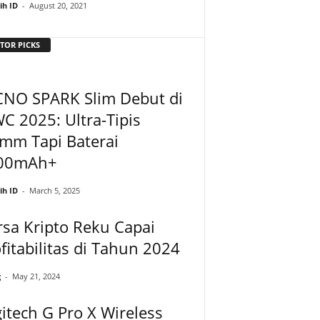
ih ID
-
August 20, 2021
TOR PICKS
CNO SPARK Slim Debut di
 2025: Ultra-Tipis
mm Tapi Baterai
00mAh+
ih ID
-
March 5, 2025
sa Kripto Reku Capai
fitabilitas di Tahun 2024
g
-
May 21, 2024
itech G Pro X Wireless