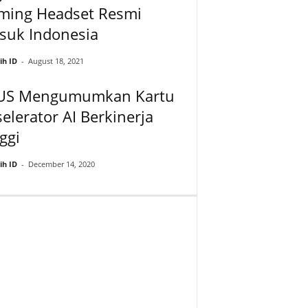
ming Headset Resmi
suk Indonesia
ih ID
-
August 18, 2021
US Mengumumkan Kartu
elerator AI Berkinerja
ggi
ih ID
-
December 14, 2020