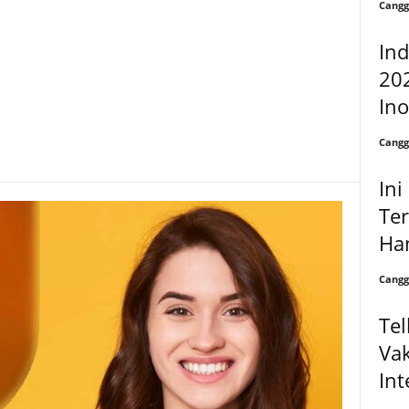
Cangg
In
202
Ino
Cangg
Ini
Te
Han
Cangg
Tel
Vak
Int