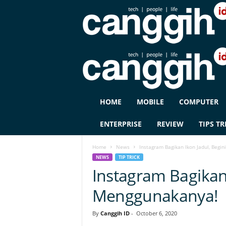
C
HOME
MOBILE
COMPUTER
A
N
ENTERPRISE
REVIEW
TIPS TR
G
G
Home
News
Instagram Bagikan Ikon Jadul, Begi
I
NEWS
TIP TRICK
H
Instagram Bagikan 
I
D
Menggunakanya!
By
Canggih ID
-
October 6, 2020