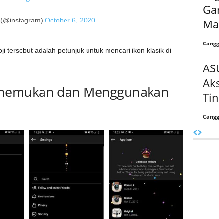
Ga
 (@instagram)
October 6, 2020
Ma
Cangg
ji tersebut adalah petunjuk untuk mencari ikon klasik di
AS
Aks
enemukan dan Menggunakan
Tin
Cangg