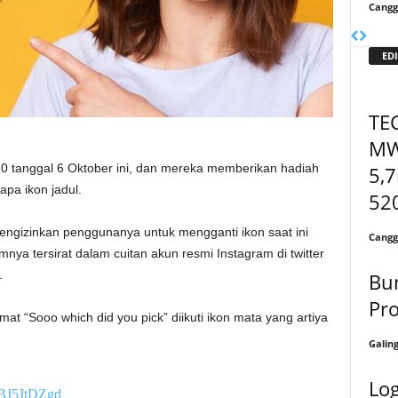
Cangg
EDI
TE
MWC
10 tanggal 6 Oktober ini, dan mereka memberikan hadiah
5,7
pa ikon jadul.
52
ngizinkan penggunanya untuk mengganti ikon saat ini
Cangg
mnya tersirat dalam cuitan akun resmi Instagram di twitter
.
Bur
Pro
at “Sooo which did you pick” diikuti ikon mata yang artiya
Galin
Log
/cBJ5JtDZgd