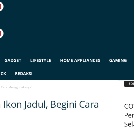
GADGET
LIFESTYLE
HOME APPLIANCES
GAMING
ICK
REDAKSI
EDI
ni Cara Menggunakanya!
Ikon Jadul, Begini Cara
CO
Pen
Se