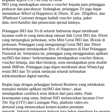
IM3 yang membagikan ratusan
e-voucher
kepada para pelanggan
prabayar dan pascabayar. Sedangkan, pelanggan Tri juga dapat
memainkan
Wheel of Happiness
di 3Store, 3Care, 3DigiBox, dan
3Platinum Customer dengan hadiah
voucher
pulsa, paket
data,
merchandise
dan penawaran spesial lainnya.
Pelanggan IM3 dan Tri di seluruh Indonesia dapat menikmati
layanan
walk-in
yang mencakup ratusan titik Gerai IM3 dan 3Store
yang menjangkau perkotaan, serta Mini Gerai IM3 dan 3Kiosk di
pedesaan. Pelanggan yang mengunjungi Gerai IM3 dan 3Store
berkesempatan mendapatkan Box of Happiness di Hari Pelanggan
Nasional ini. Sementara itu, pelanggan yang menggunakan aplikasi
myIM3 dan bima+ berkesempatan mendapatkan voucher diskon,
voucher belanja, dan tiket bioskop, serta mendapatkan poin double
untuk IMPoin. Pelanggan juga dapat menikmati akun WhatsApp
resmi IM3 dan Tri untuk melayani seluruh kebutuhan
telekomunikasi digital mereka.
Begitu juga dengan pelanggan Indosat Business yang melakukan
transaksi melalui aplikasi myIM3 dan bima+, akan
mendapatkan
cashback
serta diskon dari para mitra. Pada
kesempatan yang sama, Indosat HiFi meluncurkan layanan O
ver
The Top
(OTT) dari Lionsgate Play, platform
video-on-
demand
yang menawarkan konten-konten premium
menarik. Seluruh pelanggan Indosat juga bebas menelpon ke sesama