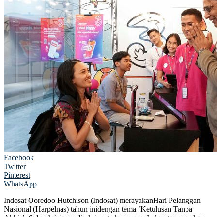
Facebook
Twitter
Pinterest
WhatsApp
Indosat Ooredoo Hutchison (Indosat) merayakanHari Pelanggan
Nasional (Harpelnas) tahun inidengan tema ‘Ketulusan Tanpa