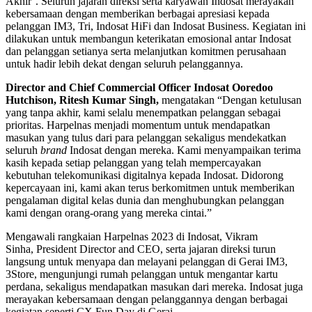
Akhir’. Seluruh jajaran direksi serta karyawan Indosat merayakan
kebersamaan dengan memberikan berbagai apresiasi kepada
pelanggan IM3, Tri, Indosat HiFi dan Indosat Business. Kegiatan ini
dilakukan untuk membangun keterikatan emosional antar Indosat
dan pelanggan setianya serta melanjutkan komitmen perusahaan
untuk hadir lebih dekat dengan seluruh pelanggannya.
Director and Chief Commercial Officer Indosat Ooredoo
Hutchison, Ritesh Kumar Singh
,
mengatakan “Dengan ketulusan
yang tanpa akhir, kami selalu menempatkan pelanggan sebagai
prioritas. Harpelnas menjadi momentum untuk mendapatkan
masukan yang tulus dari para pelanggan sekaligus mendekatkan
seluruh
brand
Indosat dengan mereka. Kami menyampaikan terima
kasih kepada setiap pelanggan yang telah mempercayakan
kebutuhan telekomunikasi digitalnya kepada Indosat. Didorong
kepercayaan ini, kami akan terus berkomitmen untuk memberikan
pengalaman digital kelas dunia dan menghubungkan pelanggan
kami dengan orang-orang yang mereka cintai.”
Mengawali rangkaian Harpelnas 2023 di Indosat, Vikram
Sinha, President Director and CEO, serta jajaran direksi turun
langsung untuk menyapa dan melayani pelanggan di Gerai IM3,
3Store, mengunjungi rumah pelanggan untuk mengantar kartu
perdana, sekaligus mendapatkan masukan dari mereka. Indosat juga
merayakan kebersamaan dengan pelanggannya dengan berbagai
kegiatan seperti CX Fun Day di Gerai