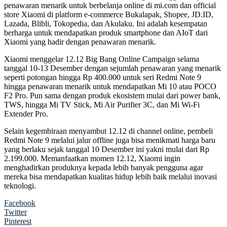
penawaran menarik untuk berbelanja online di mi.com dan official
store Xiaomi di platform e-commerce Bukalapak, Shopee, JD.ID,
Lazada, Blibli, Tokopedia, dan Akulaku. Ini adalah kesempatan
berharga untuk mendapatkan produk smartphone dan AIoT dari
Xiaomi yang hadir dengan penawaran menarik.
Xiaomi menggelar 12.12 Big Bang Online Campaign selama
tanggal 10-13 Desember dengan sejumlah penawaran yang menarik
seperti potongan hingga Rp 400.000 untuk seri Redmi Note 9
hingga penawaran menarik untuk mendapatkan Mi 10 atau POCO
F2 Pro. Pun sama dengan produk ekosistem mulai dari power bank,
TWS, hingga Mi TV Stick, Mi Air Purifier 3C, dan Mi Wi-Fi
Extender Pro.
Selain kegembiraan menyambut 12.12 di channel online, pembeli
Redmi Note 9 melalui jalur offline juga bisa menikmati harga baru
yang berlaku sejak tanggal 10 Desember ini yakni mulai dari Rp
2.199.000. Memanfaatkan momen 12.12, Xiaomi ingin
menghadirkan produknya kepada lebih banyak pengguna agar
mereka bisa mendapatkan kualitas hidup lebih baik melalui inovasi
teknologi.
Facebook
Twitter
Pinterest