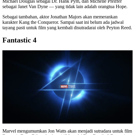
Michael Douglas sebagai Dr. Hank Pym, dan Michelle Pfeiffer
sebagai Janet Van Dyne — yang tidak lain adalah orangtua Hope.
Sebagai tambahan, aktor Jonathan Majors akan memerankan
karakter Kang the Conqueror. Sampai saat ini belum ada jadwal
tayang pasti untuk film yang kembali disutradarai oleh Peyton Reed.
Fantastic 4
Marvel mengumumkan Jon Watts akan menjadi sutradara untuk film