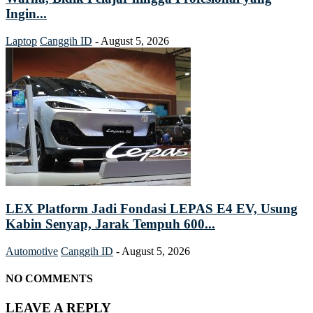
Ingin...
Laptop
Canggih ID
-
August 5, 2026
LEX Platform Jadi Fondasi LEPAS E4 EV, Usung
Kabin Senyap, Jarak Tempuh 600...
Automotive
Canggih ID
-
August 5, 2026
NO COMMENTS
LEAVE A REPLY