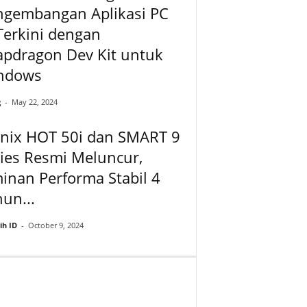
ngembangan Aplikasi PC
Terkini dengan
apdragon Dev Kit untuk
ndows
g
-
May 22, 2024
inix HOT 50i dan SMART 9
ies Resmi Meluncur,
inan Performa Stabil 4
un...
ih ID
-
October 9, 2024