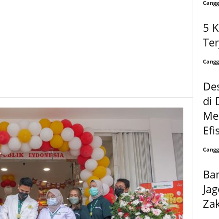
Cangg
5 
Te
Cangg
Des
di 
Me
Efi
Cangg
Ban
Ja
Za