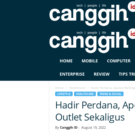
C
HOME
MOBILE
COMPUTER
A
N
ENTERPRISE
REVIEW
TIPS TR
G
G
Home
Healthcare
Hadir Perdana, Apotek Welling
I
LIFESTYLE
HEALTHCARE
TREND & SOCIAL
H
Hadir Perdana, Ap
I
D
Outlet Sekaligus
By
Canggih ID
-
August 19, 2022