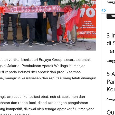
Cangg
EDI
3 I
di 
Te
uah vertikal bisnis dari Erajaya Group, secara serentak
Cangg
s di Jakarta. Pembukaan Apotek Wellings ini menjadi
5 A
 kepada industri ritel apotek dan produk farmasi.
sia, mengikuti kesuksesan dan reputasi yang telah dibangun
Par
Kon
isian resep, konsultasi obat, nutrisi, suplemen dan
Cangg
ehatan dan rehabilitasi, dihadikan dengan pengalaman
 kompetitif, dikawal oleh tenaga apoteker full-time yang
Qu