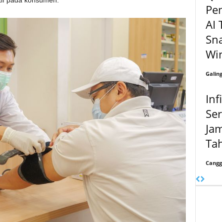
tif pada konsumen.
Pe
AI 
Sn
Wi
Galin
Inf
Ser
Jam
Tah
Cangg