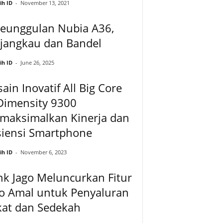
ih ID
-
November 13, 2021
Keunggulan Nubia A36,
rjangkau dan Bandel
ih ID
-
June 26, 2025
ain Inovatif All Big Core
Dimensity 9300
maksimalkan Kinerja dan
siensi Smartphone
ih ID
-
November 6, 2023
k Jago Meluncurkan Fitur
go Amal untuk Penyaluran
kat dan Sedekah