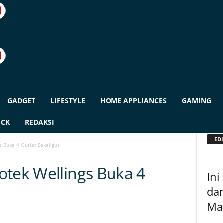
GADGET
LIFESTYLE
HOME APPLIANCES
GAMING
ICK
REDAKSI
EDI
s Buka 4 Outlet Sekaligus
otek Wellings Buka 4
Ini
dan
Man