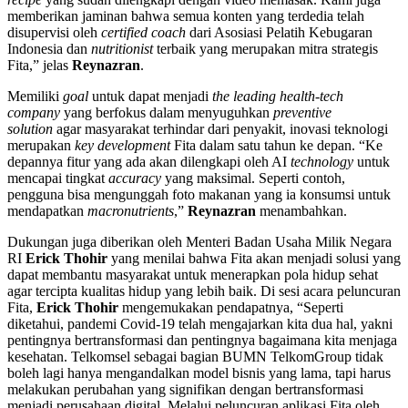
memberikan jaminan bahwa semua konten yang terdedia telah
disupervisi oleh
certified coach
dari Asosiasi Pelatih Kebugaran
Indonesia dan
nutritionist
terbaik yang merupakan mitra strategis
Fita,” jelas
Reynazran
.
Memiliki
goal
untuk dapat menjadi
the leading health-tech
company
yang berfokus dalam menyuguhkan
preventive
solution
agar masyarakat terhindar dari penyakit, inovasi teknologi
merupakan
key development
Fita dalam satu tahun ke depan. “Ke
depannya fitur yang ada akan dilengkapi oleh AI
technology
untuk
mencapai tingkat
accuracy
yang maksimal. Seperti contoh,
pengguna bisa mengunggah foto makanan yang ia konsumsi untuk
mendapatkan
macronutrients
,”
Reynazran
menambahkan.
Dukungan juga diberikan oleh Menteri Badan Usaha Milik Negara
RI
Erick Thohir
yang menilai bahwa Fita akan menjadi solusi yang
dapat membantu masyarakat untuk menerapkan pola hidup sehat
agar tercipta kualitas hidup yang lebih baik. Di sesi acara peluncuran
Fita,
Erick Thohir
mengemukakan pendapatnya, “Seperti
diketahui, pandemi Covid-19 telah mengajarkan kita dua hal, yakni
pentingnya bertransformasi dan pentingnya bagaimana kita menjaga
kesehatan. Telkomsel sebagai bagian BUMN TelkomGroup tidak
boleh lagi hanya mengandalkan model bisnis yang lama, tapi harus
melakukan perubahan yang signifikan dengan bertransformasi
menjadi perusahaan digital. Melalui peluncuran aplikasi Fita oleh