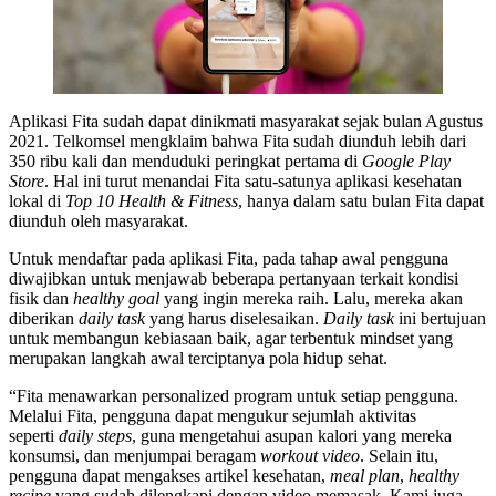
Aplikasi Fita sudah dapat dinikmati masyarakat sejak bulan Agustus
2021. Telkomsel mengklaim bahwa Fita sudah diunduh lebih dari
350 ribu kali dan menduduki peringkat pertama di
Google Play
Store
. Hal ini turut menandai Fita satu-satunya aplikasi kesehatan
lokal di
Top 10 Health & Fitness
, hanya dalam satu bulan Fita dapat
diunduh oleh masyarakat.
Untuk mendaftar pada aplikasi Fita, pada tahap awal pengguna
diwajibkan untuk menjawab beberapa pertanyaan terkait kondisi
fisik dan
healthy goal
yang ingin mereka raih. Lalu, mereka akan
diberikan
daily task
yang harus diselesaikan.
Daily task
ini bertujuan
untuk membangun kebiasaan baik, agar terbentuk mindset yang
merupakan langkah awal terciptanya pola hidup sehat.
“Fita menawarkan personalized program untuk setiap pengguna.
Melalui Fita, pengguna dapat mengukur sejumlah aktivitas
seperti
daily steps
, guna mengetahui asupan kalori yang mereka
konsumsi, dan menjumpai beragam
workout video
. Selain itu,
pengguna dapat mengakses artikel kesehatan,
meal plan
,
healthy
recipe
yang sudah dilengkapi dengan video memasak. Kami juga