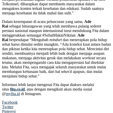
Telkomsel, diharapkan dapat membantu masyarakat dalam
mengakses konten terkait kesehatan dan edukasi. Sudah saatnya
menjaga kesehatan itu tidak mahal dan sulit.”
Dalam kesempatan di acara peluncuran yang sama,
Ade
Rai
sebagai binaragawan yang telah membawa pulang sederet
prestasi nasional maupun internasional turut mendukung Fita dalam
menggerakkan semangat #SehatMakinNikmat.
Ade
Rai
berpendapat “Mengubah
mindset
dan menerapkan pola hidup
sehat harus dimulai sedini mungkin. “Ada koneksi kuat antara badan
dan pikiran ketika kita menerapkan pola hidup sehat. Mencintai diri
sendiri, membuatnya menjadi lebih baik dengan menjaga asupan
makanan, menjaga aktivitas gerak dan melakukan
workout
secara
teratur, akan mempengaruhi cara kita mengapresiasi hal disekitar
kita. Melalui Fita, saya mengajak seluruh masyarakat untuk mulai
membangun kebiasaan baik, dari hal sekecil apapun, dan mulai
menjalani hidup sehat.”
Informasi lebih lanjut mengenai Fita dapat diakses melalui
situs
fita.co.id
, atau dengan mengikuti akun media sosial
@
myfita.id
di Instagram.
Facebook
Twitter
Pinterest