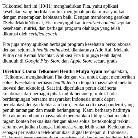
Telkomsel hari ini (10/11) menghadirkan Fita, yaitu aplikasi
kesehatan yang berfokus untuk mengubah perilaku masyarakat
dengan menerapkan kebiasaan baik. Dengan mendorong gerakan
#SehatMakinNikmat, Fita menyuguhkan
localized content
seputar
kesehatan, nutrisi, dan berbagai program olahraga yang telah
dikurasi oleh
certified coach
.
Fita juga menyuguhkan berbagai program kesehatan berkolaborasi
dengan sejumlah
health enthusiast
, diantaranya Ade Rai, Melanie
Putria dan Kemal Mochtar. Aplikasi Fita kini juga telah dapat
diunduh di
Google Play Store
dan
Apple Store
secara gratis.
Direktur Utama Telkomsel Hendri Mulya Syam
mengatakan,
“Telkomsel menghadirkan Fita dengan visi untuk dapat memberikan
solusi Kesehatan berbasis
health-tech
di tengah masyarakat melalui
inovasi dan teknologi. Saat ini, diperlukan peran aktif serta
kolaborasi dari berbagai pihak untuk bersinergi untuk hadir
berdampingan bersama masyarakat Indonesia untuk dapat
beradaptasi dengan kebiasaan baru, terutama di masa pandemi yang
penuh tantangan dan masih berlangsung. Kami berharap hadirnya
Fita akan membantu masyarakat menerapkan hidup sehat melalui
ragam konten berkualitas dengan akses solusi berteknologi terkini
serta mewujudkan bangsa Indonesia yang lebih sehat. Kedepannya,
sebagai perusahaan telekomunikasi digital terdepan di Indonesia,
Telkomsel terus memperkuat konsistensi dalam menghadirkan lebih