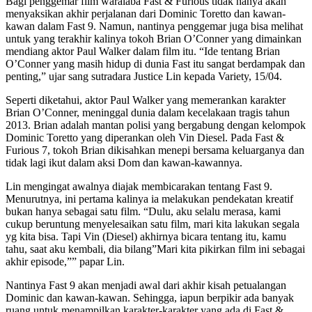
Bagi penggemar film waralaba Fast & Furious tidak hanya akan
menyaksikan akhir perjalanan dari Dominic Toretto dan kawan-
kawan dalam Fast 9. Namun, nantinya penggemar juga bisa melihat
untuk yang terakhir kalinya tokoh Brian O’Conner yang dimainkan
mendiang aktor Paul Walker dalam film itu. “Ide tentang Brian
O’Conner yang masih hidup di dunia Fast itu sangat berdampak dan
penting,” ujar sang sutradara Justice Lin kepada Variety, 15/04.
Seperti diketahui, aktor Paul Walker yang memerankan karakter
Brian O’Conner, meninggal dunia dalam kecelakaan tragis tahun
2013. Brian adalah mantan polisi yang bergabung dengan kelompok
Dominic Toretto yang diperankan oleh Vin Diesel. Pada Fast &
Furious 7, tokoh Brian dikisahkan menepi bersama keluarganya dan
tidak lagi ikut dalam aksi Dom dan kawan-kawannya.
Lin mengingat awalnya diajak membicarakan tentang Fast 9.
Menurutnya, ini pertama kalinya ia melakukan pendekatan kreatif
bukan hanya sebagai satu film. “Dulu, aku selalu merasa, kami
cukup beruntung menyelesaikan satu film, mari kita lakukan segala
yg kita bisa. Tapi Vin (Diesel) akhirnya bicara tentang itu, kamu
tahu, saat aku kembali, dia bilang”Mari kita pikirkan film ini sebagai
akhir episode,”” papar Lin.
Nantinya Fast 9 akan menjadi awal dari akhir kisah petualangan
Dominic dan kawan-kawan. Sehingga, iapun berpikir ada banyak
ruang untuk menampilkan karakter-karakter yang ada di Fast &