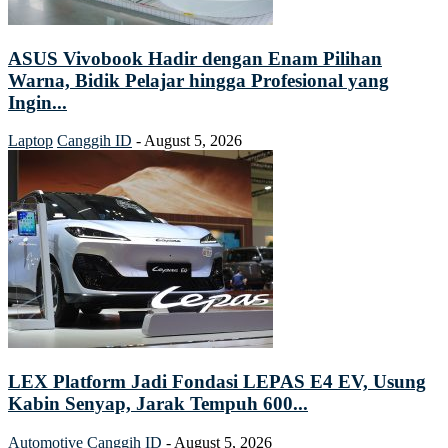
ASUS Vivobook Hadir dengan Enam Pilihan
Warna, Bidik Pelajar hingga Profesional yang
Ingin...
Laptop
Canggih ID
-
August 5, 2026
LEX Platform Jadi Fondasi LEPAS E4 EV, Usung
Kabin Senyap, Jarak Tempuh 600...
Automotive
Canggih ID
-
August 5, 2026