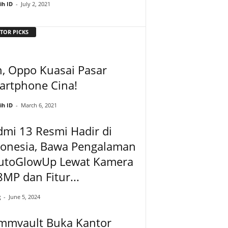
ih ID
-
July 2, 2021
TOR PICKS
, Oppo Kuasai Pasar
artphone Cina!
ih ID
-
March 6, 2021
mi 13 Resmi Hadir di
donesia, Bawa Pengalaman
utoGlowUp Lewat Kamera
MP dan Fitur...
g
-
June 5, 2024
mmvault Buka Kantor