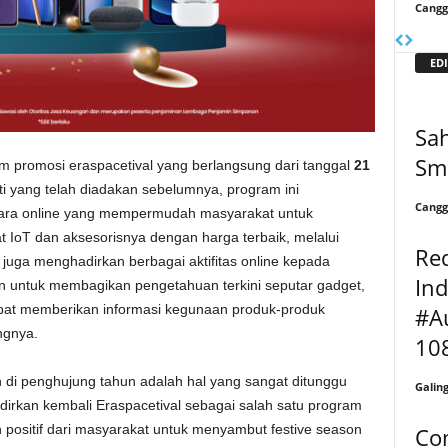
Cangg
EDI
Sah
Sm
 promosi eraspacetival yang berlangsung dari tanggal
21
ti yang telah diadakan sebelumnya, program ini
Cangg
ara online yang mempermudah masyarakat untuk
IoT dan aksesorisnya dengan harga terbaik, melalui
Red
l juga menghadirkan berbagai aktifitas online kepada
In
n untuk membagikan pengetahuan terkini seputar gadget,
pat memberikan informasi kegunaan produk-produk
#A
ngnya.
108
 di penghujung tahun adalah hal yang sangat ditunggu
Galin
irkan kembali Eraspacetival sebagai salah satu program
positif dari masyarakat untuk menyambut festive season
Co