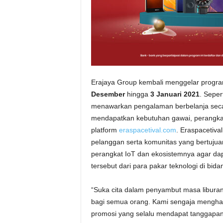
Erajaya Group kembali menggelar program
Desember
hingga
3 Januari 2021
. Seper
menawarkan pengalaman berbelanja sec
mendapatkan kebutuhan gawai, perangkat 
platform
eraspacetival.com
. Eraspacetiva
pelanggan serta komunitas yang bertujua
perangkat IoT dan ekosistemnya agar da
tersebut dari para pakar teknologi di bida
“Suka cita dalam penyambut masa liburan
bagi semua orang. Kami sengaja menghad
promosi yang selalu mendapat tanggapan 