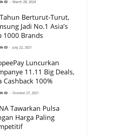
ih ID
-
March 28, 2024
Tahun Berturut-Turut,
sung Jadi No.1 Asia’s
p 1000 Brands
ih ID
-
July 22, 2021
opeePay Luncurkan
panye 11.11 Big Deals,
a Cashback 100%
ih ID
-
October 27, 2021
NA Tawarkan Pulsa
ngan Harga Paling
petitif