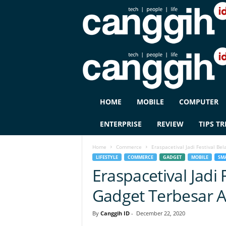
C
HOME
MOBILE
COMPUTER
A
N
ENTERPRISE
REVIEW
TIPS TR
G
G
Home
Commerce
Eraspacetival Jadi Festival Be
I
LIFESTYLE
COMMERCE
GADGET
MOBILE
SM
H
Eraspacetival Jadi 
I
D
Gadget Terbesar 
By
Canggih ID
-
December 22, 2020