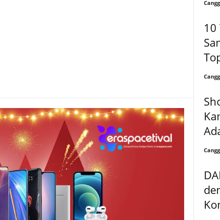
Cangg
10 
Sam
To
Cangg
Sh
Kam
Ad
Cangg
DA
de
Kom