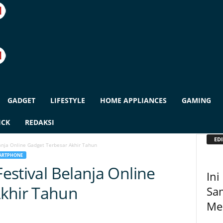
GADGET
LIFESTYLE
HOME APPLIANCES
GAMING
ICK
REDAKSI
EDI
lanja Online Gadget Terbesar Akhir Tahun
ARTPHONE
Festival Belanja Online
Ini
Akhir Tahun
Sa
Me