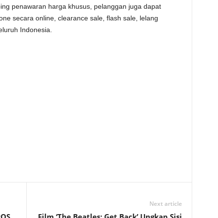
ping penawaran harga khusus, pelanggan juga dapat
e secara online, clearance sale, flash sale, lelang
eluruh Indonesia.
Next article
rOS
Film ‘The Beatles: Get Back’ Ungkap Sisi