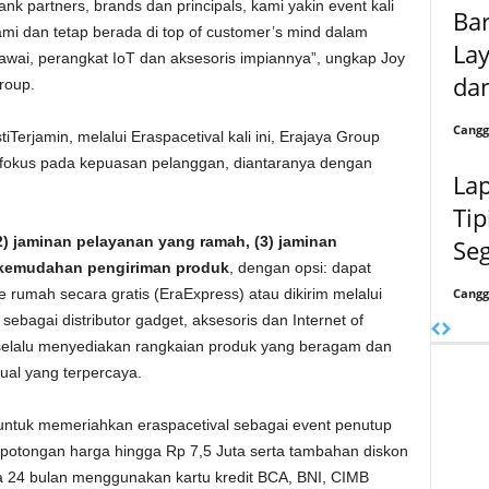
k partners, brands dan principals, kami yakin event kali
Bar
ami dan tetap berada di top of customer’s mind dalam
La
ai, perangkat IoT dan aksesoris impiannya”, ungkap Joy
da
roup.
Cangg
rjamin, melalui Eraspacetival kali ini, Erajaya Group
fokus pada kepuasan pelanggan, diantaranya dengan
Lap
Tip
(2) jaminan pelayanan yang ramah, (3) jaminan
Seg
 kemudahan pengiriman produk
, dengan opsi: dapat
Cangg
 ke rumah secara gratis (EraExpress) atau dikirim melalui
sebagai distributor gadget, aksesoris dan Internet of
k selalu menyediakan rangkaian produk yang beragam dan
jual yang terpercaya.
untuk memeriahkan eraspacetival sebagai event penutup
 potongan harga hingga Rp 7,5 Juta serta tambahan diskon
a 24 bulan menggunakan kartu kredit BCA, BNI, CIMB