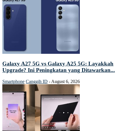
Galaxy A27 5G vs Galaxy A25 5G: Layakkah
Upgrade? Ini Peningkatan yang Ditawarkan...
Smartphone
Canggih ID
-
August 6, 2026