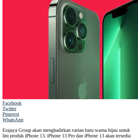
Facebook
Twitter
Pinterest
WhatsApp
Erajaya Group akan menghadirkan varian baru warna hijau untuk
lini produk iPhone 13. iPhone 13 Pro dan iPhone 13 akan tersedia