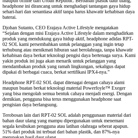
maupun offline dari Urban Republic. Berbahan plastik daur ulang,
headphone ini dirancang untuk menghadapi tantangan gaya hidup
sehari-hari dan senantiasa aktif tanpa harus khawatir kehabisan daya
baterai.
Djohan Sutanto, CEO Erajaya Active Lifestyle mengatakan
“Sejalan dengan misi Erajaya Active Lifestyle dalam menghadirkan
produk yang mendukung gaya hidup aktif, headphone adidas RPT-
02 SOL kami persembahkan untuk pelanggan yang ingin tetap
terhubung atau menikmati hiburan saat berolahraga, tanpa khawatir
kehabisan daya berkat teknologi pengisi daya bertenaga surya. Kami
yakin produk ini juga akan menarik untuk pelanggan yang
mendambakan produk yang ramah lingkungan, sekaligus dapat
dipakai di berbagai cuaca, berkat sertifikasi IPX4-nya.”
Headphone RPT-02 SOL dapat ditenagai dengan cahaya alami
maupun buatan berkat teknologi material Powerfoyle™ Exeger
yang bisa mengolah semua bentuk cahaya menjadi energi. Dengan
demikian, pengguna bisa terus menggunakan headphone saat
pengisian daya berlangsung.
Terobosan lain dari RPT-02 SOL adalah penggunaan material dari
bahan daur ulang yang mampu dipergunakan untuk menemani
segala kesibukan pengguna atau latihan olahraga seberat apapun.
51% dari produk ini terbuat dari bahan plastik, dan 87%-nya
merupakan hasil daur ulang.