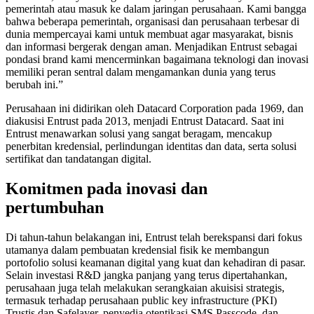
pemerintah atau masuk ke dalam jaringan perusahaan. Kami bangga
bahwa beberapa pemerintah, organisasi dan perusahaan terbesar di
dunia mempercayai kami untuk membuat agar masyarakat, bisnis
dan informasi bergerak dengan aman. Menjadikan Entrust sebagai
pondasi brand kami mencerminkan bagaimana teknologi dan inovasi
memiliki peran sentral dalam mengamankan dunia yang terus
berubah ini.”
Perusahaan ini didirikan oleh Datacard Corporation pada 1969, dan
diakusisi Entrust pada 2013, menjadi Entrust Datacard. Saat ini
Entrust menawarkan solusi yang sangat beragam, mencakup
penerbitan kredensial, perlindungan identitas dan data, serta solusi
sertifikat dan tandatangan digital.
Komitmen pada inovasi dan
pertumbuhan
Di tahun-tahun belakangan ini, Entrust telah berekspansi dari fokus
utamanya dalam pembuatan kredensial fisik ke membangun
portofolio solusi keamanan digital yang kuat dan kehadiran di pasar.
Selain investasi R&D jangka panjang yang terus dipertahankan,
perusahaan juga telah melakukan serangkaian akuisisi strategis,
termasuk terhadap perusahaan public key infrastructure (PKI)
Trustis dan Safelayer, penyedia otentikasi SMS Passcode, dan