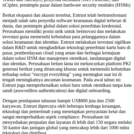
nCipher, pemimpin pasar dalam hardware security modules (HSMs)
Berkat ekspansi dan akusisi tersebut, Entrust telah bertransformasi
menjadi salah satu penyedia software keamanan digital terbesar di
dunia, dan pemimpin global dalam solusi penerbitan kredensial.
Perusahaan memiliki posisi unik untuk berinovasi dan melakukan
investasi guna memenuhi kebutuhan para pelanggannya dalam
solusi keamanan dan identitas. Entrust melakukan investasi sigifikan
dalam R&D untuk menghadirkan teknologi penerbitan kartu baru di
pasar, pemberdayaan cloud yang aman dan berbagai kemajuan
dalam solusi HSM dan manajemen otentikasi, tandatangan digital
dan identitas. Perusahaan belum lama ini meluncurkan platform PKI
generasi berikut yang dirancang khusus untuk memenuhi kebutuhan
terhadap solusi “encrypt everything” yang meningkat saat ini di
tengah meningkatnya ancaman keamanan. Pada awal tahun ini
Entrust juga memperkenalkan solusi baru untuk otentikasi tanpa kata
sandi (asswordless authentication) dan digital onboarding.
Dengan pendapatan tahunan hampir US$800 juta dan 2500
karyawan, Entrust dipercaya oleh beberapa lembaga keuangan,
teknologi dan pemerintah yang menetapkan persyaratan ketat dan
sangat memperhatikan aspek compliance. Perusahaan ini
menyediakan penjualan dan layanan di lebih dari 150 negara melalui
50 kantor dan jaringan global yang mencakup lebih dari 1000 mitra
teknologi dan distribusi.