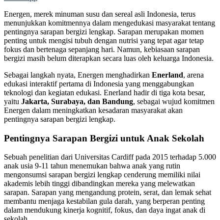
Energen, merek minuman susu dan sereal asli Indonesia, terus
menunjukkan komitmennya dalam mengedukasi masyarakat tentang
pentingnya sarapan bergizi lengkap. Sarapan merupakan momen
penting untuk mengisi tubuh dengan nutrisi yang tepat agar tetap
fokus dan bertenaga sepanjang hari. Namun, kebiasaan sarapan
bergizi masih belum diterapkan secara luas oleh keluarga Indonesia.
Sebagai langkah nyata, Energen menghadirkan
Enerland
, arena
edukasi interaktif pertama di Indonesia yang menggabungkan
teknologi dan kegiatan edukasi. Enerland hadir di tiga kota besar,
yaitu
Jakarta, Surabaya, dan Bandung
, sebagai wujud komitmen
Energen dalam meningkatkan kesadaran masyarakat akan
pentingnya sarapan bergizi lengkap.
Pentingnya Sarapan Bergizi untuk Anak Sekolah
Sebuah penelitian dari Universitas Cardiff pada 2015 terhadap 5.000
anak usia 9-11 tahun menemukan bahwa anak yang rutin
mengonsumsi sarapan bergizi lengkap cenderung memiliki nilai
akademis lebih tinggi dibandingkan mereka yang melewatkan
sarapan. Sarapan yang mengandung protein, serat, dan lemak sehat
membantu menjaga kestabilan gula darah, yang berperan penting
dalam mendukung kinerja kognitif, fokus, dan daya ingat anak di
sekolah.