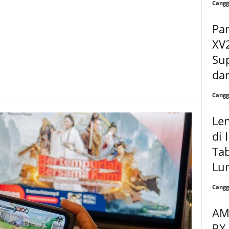
Cangg
Pa
XV
Sup
dan
Cangg
Len
di 
Tab
Lun
Cangg
AM
RX 