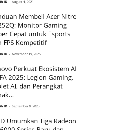
ih ID
-
August 4, 2021
nduan Membeli Acer Nitro
252Q: Monitor Gaming
er Cepat untuk Esports
 FPS Kompetitif
ih ID
-
November 19, 2025
ovo Perkuat Ekosistem AI
IFA 2025: Legion Gaming,
let AI, dan Perangkat
ak...
ih ID
-
September 9, 2025
D Umumkan Tiga Radeon
6000 Series Baru dan