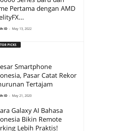
me Pertama dengan AMD
elityFX...
ih ID
-
May 13, 2022
TOR PICKS
Besar Smartphone
onesia, Pasar Catat Rekor
nurunan Tertajam
ih ID
-
May 21, 2020
ara Galaxy AI Bahasa
onesia Bikin Remote
king Lebih Praktis!