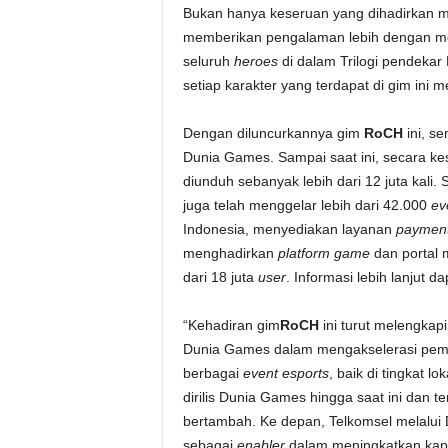
Bukan hanya keseruan yang dihadirkan m
memberikan pengalaman lebih dengan men
seluruh
heroes
di dalam Trilogi pendekar R
setiap karakter yang terdapat di gim
ini m
Dengan diluncurkannya gim
RoCH
ini, se
Dunia Games. Sampai saat ini, secara kes
diunduh sebanyak lebih dari 12 juta kali.
juga telah menggelar lebih dari 42.000
ev
Indonesia, menyediakan layanan
payment
menghadirkan
platform game
dan portal 
dari 18 juta
user
. Informasi lebih lanjut d
“Kehadiran gim
RoCH
ini turut melengkap
Dunia Games dalam mengakselerasi pem
berbagai
event esports
, baik di tingkat l
dirilis Dunia Games hingga saat ini dan 
bertambah. Ke depan, Telkomsel melalui
sebagai
enabler
dalam meningkatkan kapa