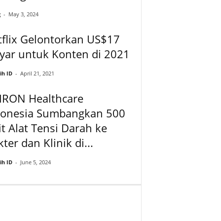
g
-
May 3, 2024
flix Gelontorkan US$17
yar untuk Konten di 2021
ih ID
-
April 21, 2021
RON Healthcare
donesia Sumbangkan 500
t Alat Tensi Darah ke
ter dan Klinik di...
ih ID
-
June 5, 2024