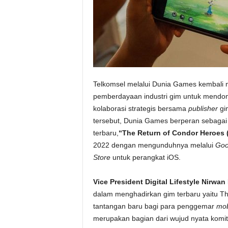
Telkomsel melalui Dunia Games kembali
pemberdayaan industri gim untuk mendo
kolaborasi strategis bersama
publisher
gim
tersebut, Dunia Games berperan sebaga
terbaru,
“The Return of Condor Heroes
2022 dengan mengunduhnya melalui
Goo
Store
untuk perangkat iOS.
Vice President Digital Lifestyle Nirwa
dalam menghadirkan gim terbaru yaitu T
tantangan baru bagi para penggemar
mob
merupakan bagian dari wujud nyata komi