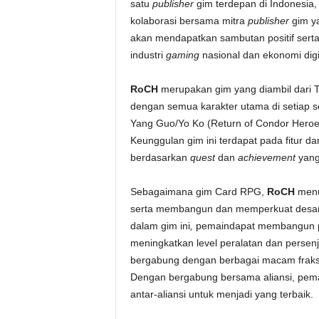
satu
publisher
gim terdepan di Indonesia,
kolaborasi bersama mitra
publisher
gim y
akan mendapatkan sambutan positif ser
industri
gaming
nasional dan ekonomi digit
RoCH
merupakan gim yang diambil dari T
dengan semua karakter utama di setiap se
Yang Guo/Yo Ko (Return of Condor Heroe
Keunggulan gim
ini terdapat pada fitur d
berdasarkan
quest
dan
achievement
yang
Sebagaimana gim
Card RPG,
RoCH
menu
serta membangun dan memperkuat desanya
dalam gim
ini
,
pemaindapat membangun pe
meningkatkan level peralatan dan persenja
bergabung dengan berbagai macam fraksi a
Dengan bergabung bersama aliansi, pema
antar-aliansi untuk menjadi yang terbaik.