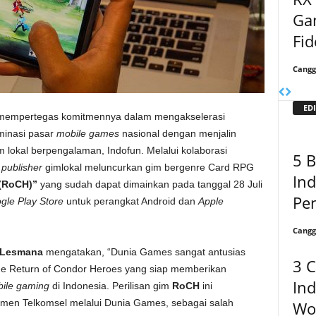
Ga
Fid
Cangg
EDI
 mempertegas komitmennya dalam mengakselerasi
minasi pasar
mobile games
nasional dengan menjalin
 lokal berpengalaman, Indofun. Melalui kolaborasi
5 
i
publisher
gimlokal meluncurkan gim bergenre Card RPG
Ind
 (RoCH)”
yang sudah dapat dimainkan pada tanggal 28 Juli
Pe
gle Play Store
untuk perangkat Android dan
Apple
Cangg
n Lesmana
mengatakan, “Dunia Games sangat antusias
3 C
he Return of Condor Heroes yang siap memberikan
Ind
ile gaming
di Indonesia. Perilisan gim
RoCH
ini
tmen Telkomsel melalui Dunia Games, sebagai salah
Wor