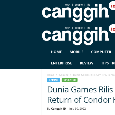
C
HOME
MOBILE
COMPUTER
A
N
ENTERPRISE
REVIEW
TIPS TR
G
G
Home
Gaming
Dunia Games Rilis Gim RPG Terba
I
GAMING
OPERATOR
H
Dunia Games Rilis
I
D
Return of Condor 
By
Canggih ID
-
July 30, 2022