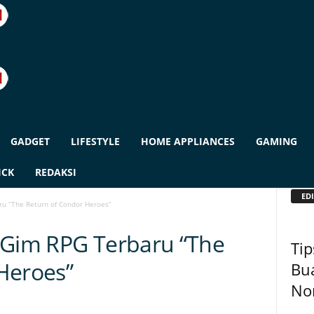
GADGET
LIFESTYLE
HOME APPLIANCES
GAMING
ICK
REDAKSI
EDI
ru “The Return of Condor Heroes”
 Gim RPG Terbaru “The
Tip
Heroes”
Bu
No