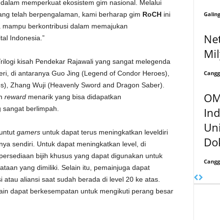
 dalam memperkuat ekosistem gim nasional. Melalui
Galin
ang telah berpengalaman, kami berharap gim
RoCH
ini
ta mampu berkontribusi dalam memajukan
Net
al Indonesia.”
Mil
rilogi kisah Pendekar Rajawali yang sangat melegenda
Cangg
ri, di antaranya Guo Jing (Legend of Condor Heroes),
s), Zhang Wuji (Heavenly Sword and Dragon Saber).
OM
an
reward
menarik yang bisa didapatkan
 sangat berlimpah.
In
Uni
ntut
gamer
s
untuk dapat terus meningkatkan leveldiri
Dok
 sendiri. Untuk dapat meningkatkan level, di
rsediaan bijih khusus yang dapat digunakan untuk
Cangg
taan yang dimiliki. Selain itu, pemainjuga dapat
tau aliansi saat sudah berada di level 20 ke atas.
in dapat berkesempatan untuk mengikuti perang besar