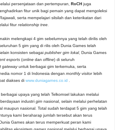
elalui persenjataan dan pertempuran,
RoCH
juga
ghadirkan fitur unik bagi pemain yang dapat mengoleksi
ajawali, serta mempelajari silsilah dan keterikatan dari
elalui fitur
relationship tree
.
makin melengkapi 4 gim sebelumnya yang telah dirilis oleh
eluruhan 5 gim yang di rilis oleh Dunia Games telah
 Selain konsisten sebagai
publisher gim lokal
, Dunia Games
ent esports
(
online
dan
offline
) di seluruh
 gateway
untuk berbagai gim terkemuka, serta
media nomor 1 di Indonesia dengan
monthly visitor
lebih
apat diakses di
www.duniagames.co.id
.
i berbagai upaya yang telah Telkomsel lakukan melalui
berdayaan industri
gim
nasional, selain melalui perhelatan
okal maupun nasional. Total sudah terdapat 5 gim yang telah
tentunya kami beraharap jumlah tersebut akan terus
 Dunia Games akan terus memperkuat peran kami
bilitas ekosistem
games
nasional melalui berbagai upaya