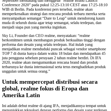
September mendatang dan menggelar “realme Brand Launch
Conference 2020” pada pukul 12:25-13:10 CEST atau 17:25-18:10
WIB di Berlin. Pada konferensi pers tersebut, realme akan
memperkenalkan strategi dan rencana produk terbaru mereka serta
menyampaikan semangat “Dare to Leap” untuk mendorong kaum
muda di seluruh dunia agar tetap semangat, selalu terdepan, dan
menjadi siapa pun yang mereka inginkan.
Sky Li, Founder dan CEO realme, menyatakan: “realme
berkomitmen untuk membangun produk berkualitas tinggi dengan
performa dan desain yang selalu terdepan. Hal itulah yang
menjadikan realme menduduki puncak sebagai vendor smartphone
TOP 7 di dunia hanya dalam waktu 18 bulan dan mendapatkan 45
juta pengguna sebelum perayaan 2 tahun realme berdiri. Di IFA
2020, realme akan mengumumkan rencana brand dan produk
terbarunya ke dunia internasional serta terus menghadirkan produk
unggulan untuk semua orang.”
Untuk mempercepat distribusi secara
global, realme fokus di Eropa dan
Amerika Latin
Ini adalah debut realme di ajang IFA, menjadikannya tempat untuk
menunjukkan teknologi dengan performa dan desain yang terdepan