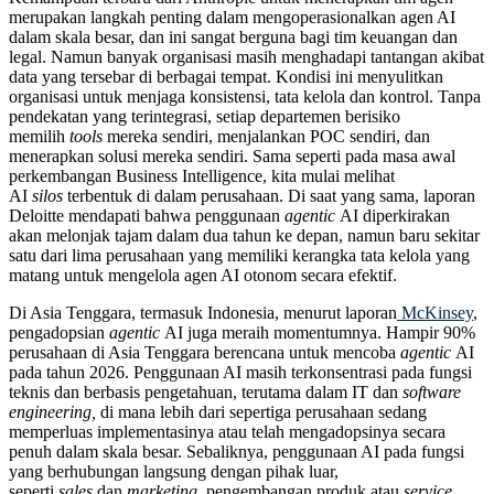
merupakan langkah penting dalam mengoperasionalkan agen AI
dalam skala besar, dan ini sangat berguna bagi tim keuangan dan
legal. Namun banyak organisasi masih menghadapi tantangan akibat
data yang tersebar di berbagai tempat. Kondisi ini menyulitkan
organisasi untuk menjaga konsistensi, tata kelola dan kontrol. Tanpa
pendekatan yang terintegrasi, setiap departemen berisiko
memilih
tools
mereka sendiri, menjalankan POC sendiri, dan
menerapkan solusi mereka sendiri. Sama seperti pada masa awal
perkembangan Business Intelligence, kita mulai melihat
AI
silos
terbentuk di dalam perusahaan. Di saat yang sama, laporan
Deloitte mendapati bahwa penggunaan
agentic
AI diperkirakan
akan melonjak tajam dalam dua tahun ke depan, namun baru sekitar
satu dari lima perusahaan yang memiliki kerangka tata kelola yang
matang untuk mengelola agen AI otonom secara efektif.
Di Asia Tenggara, termasuk Indonesia, menurut laporan
McKinsey
,
pengadopsian
agentic
AI juga meraih momentumnya. Hampir 90%
perusahaan di Asia Tenggara berencana untuk mencoba
agentic
AI
pada tahun 2026. Penggunaan AI masih terkonsentrasi pada fungsi
teknis dan berbasis pengetahuan, terutama dalam IT dan
software
engineering,
di mana lebih dari sepertiga perusahaan sedang
memperluas implementasinya atau telah mengadopsinya secara
penuh dalam skala besar. Sebaliknya, penggunaan AI pada fungsi
yang berhubungan langsung dengan pihak luar,
seperti
sales
dan
marketing
, pengembangan produk atau
service
,