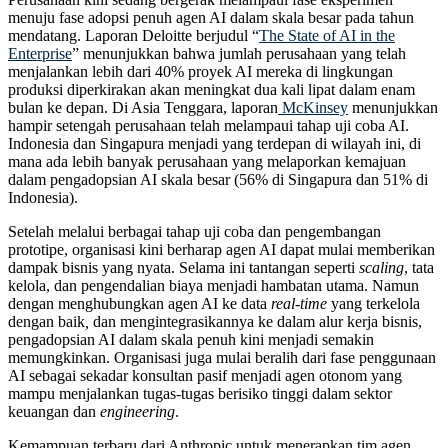
menuju fase adopsi penuh agen AI dalam skala besar pada tahun
mendatang. Laporan Deloitte berjudul “
The State of AI in the
Enterprise
” menunjukkan bahwa jumlah perusahaan yang telah
menjalankan lebih dari 40% proyek AI mereka di lingkungan
produksi diperkirakan akan meningkat dua kali lipat dalam enam
bulan ke depan. Di Asia Tenggara, laporan
McKinsey
menunjukkan
hampir setengah perusahaan telah melampaui tahap uji coba AI.
Indonesia dan Singapura menjadi yang terdepan di wilayah ini, di
mana ada lebih banyak perusahaan yang melaporkan kemajuan
dalam pengadopsian AI skala besar (56% di Singapura dan 51% di
Indonesia).
Setelah melalui berbagai tahap uji coba dan pengembangan
prototipe, organisasi kini berharap agen AI dapat mulai memberikan
dampak bisnis yang nyata. Selama ini tantangan seperti
scaling
, tata
kelola, dan pengendalian biaya menjadi hambatan utama. Namun
dengan menghubungkan agen AI ke data
real-time
yang terkelola
dengan baik
,
dan mengintegrasikannya ke dalam alur kerja bisnis,
pengadopsian AI dalam skala penuh kini menjadi semakin
memungkinkan. Organisasi juga mulai beralih dari fase penggunaan
AI sebagai sekadar konsultan pasif menjadi agen otonom yang
mampu menjalankan tugas-tugas berisiko tinggi dalam sektor
keuangan dan
engineering
.
Kemampuan terbaru dari Anthropic untuk menerapkan tim agen