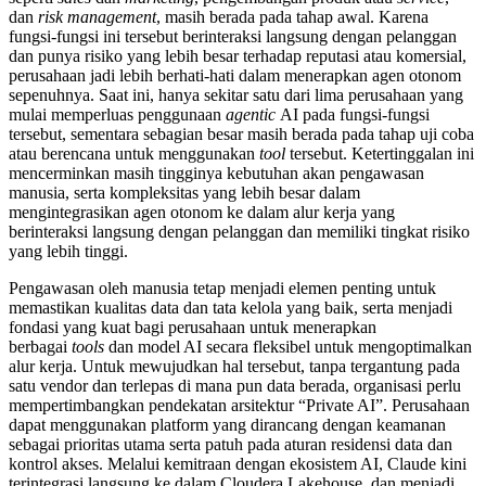
dan
risk management
, masih berada pada tahap awal. Karena
fungsi-fungsi ini tersebut berinteraksi langsung dengan pelanggan
dan punya risiko yang lebih besar terhadap reputasi atau komersial,
perusahaan jadi lebih berhati-hati dalam menerapkan agen otonom
sepenuhnya. Saat ini, hanya sekitar satu dari lima perusahaan yang
mulai memperluas penggunaan
agentic
AI pada fungsi-fungsi
tersebut, sementara sebagian besar masih berada pada tahap uji coba
atau berencana untuk menggunakan
tool
tersebut. Ketertinggalan ini
mencerminkan masih tingginya kebutuhan akan pengawasan
manusia, serta kompleksitas yang lebih besar dalam
mengintegrasikan agen otonom ke dalam alur kerja yang
berinteraksi langsung dengan pelanggan dan memiliki tingkat risiko
yang lebih tinggi.
Pengawasan oleh manusia tetap menjadi elemen penting untuk
memastikan kualitas data dan tata kelola yang baik, serta menjadi
fondasi yang kuat bagi perusahaan untuk menerapkan
berbagai
tools
dan model AI secara fleksibel untuk mengoptimalkan
alur kerja. Untuk mewujudkan hal tersebut, tanpa tergantung pada
satu vendor dan terlepas di mana pun data berada, organisasi perlu
mempertimbangkan pendekatan arsitektur “Private AI”. Perusahaan
dapat menggunakan platform yang dirancang dengan keamanan
sebagai prioritas utama serta patuh pada aturan residensi data dan
kontrol akses. Melalui kemitraan dengan ekosistem AI, Claude kini
terintegrasi langsung ke dalam Cloudera Lakehouse, dan menjadi