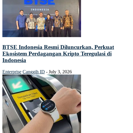
BTSE Indonesia Resmi Diluncurkan, Perkuat
Ekosistem Perdagangan Kripto Teregulasi di
Indonesia
Enterprise
Canggih ID
-
July 3, 2026