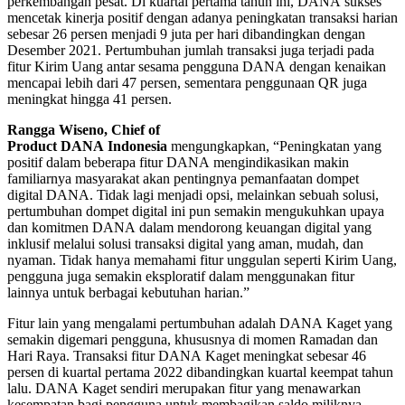
perkembangan pesat. Di kuartal pertama tahun ini, DANA sukses
mencetak kinerja positif dengan adanya peningkatan transaksi harian
sebesar 26 persen menjadi 9 juta per hari dibandingkan dengan
Desember 2021. Pertumbuhan jumlah transaksi juga terjadi pada
fitur Kirim Uang antar sesama pengguna DANA dengan kenaikan
mencapai lebih dari 47 persen, sementara penggunaan QR juga
meningkat hingga 41 persen.
Rangga Wiseno, Chief of
Product DANA Indonesia
mengungkapkan, “Peningkatan yang
positif dalam beberapa fitur DANA mengindikasikan makin
familiarnya masyarakat akan pentingnya pemanfaatan dompet
digital DANA. Tidak lagi menjadi opsi, melainkan sebuah solusi,
pertumbuhan dompet digital ini pun semakin mengukuhkan upaya
dan komitmen DANA dalam mendorong keuangan digital yang
inklusif melalui solusi transaksi digital yang aman, mudah, dan
nyaman. Tidak hanya memahami fitur unggulan seperti Kirim Uang,
pengguna juga semakin eksploratif dalam menggunakan fitur
lainnya untuk berbagai kebutuhan harian.”
Fitur lain yang mengalami pertumbuhan adalah DANA Kaget yang
semakin digemari pengguna, khususnya di momen Ramadan dan
Hari Raya. Transaksi fitur DANA Kaget meningkat sebesar 46
persen di kuartal pertama 2022 dibandingkan kuartal keempat tahun
lalu. DANA Kaget sendiri merupakan fitur yang menawarkan
kesempatan bagi pengguna untuk membagikan saldo miliknya