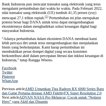
Bank Indonesia pun mencatat transaksi uang elektronik yang terus
mengalami pertumbuhan dari waktu ke waktu. Pada Februari 2022,
nilai transaksi uang elektronik (UE) tumbuh 41,35 persen (yoy)
[2]
mencapai 27,1 triliun rupiah.
Pertumbuhan ini jelas merupakan
potensi besar bagi DANA untuk terus dapat mengembangkan
ekosistemnya dalam menghadirkan solusi keuangan digital bagi
masyarakat Indonesia.
“Adanya pertumbuhan dalam ekosistem DANA membuat kami
lebih percaya diri untuk terus mengembangkan dan menjalankan
bisnis yang berkelanjutan. Kami harap pertumbuhan ini
membuktikan peran dompet digital yang secara konsisten
berkontribusi aktif dalam percepatan literasi dan inklusi keuangan di
Indonesia,” tutup Rangga Wiseno.
Facebook
Twitter
Pinterest
WhatsApp
Previous article
AMD Umumkan Tiga Radeon RX 6000 Series Baru
dan Game Pertama dengan AMD FidelityFX Super Resolution 2.0
Next article
ADVAN NASA Pro Meluncur, Cocok untuk “Netizen
Hero” yang Aktif dan Dinamis