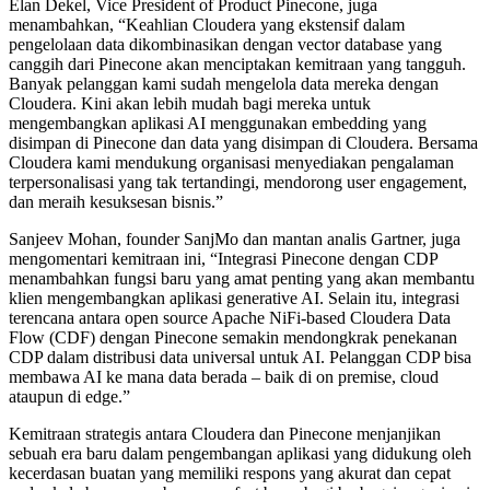
Elan Dekel, Vice President of Product Pinecone, juga
menambahkan, “Keahlian Cloudera yang ekstensif dalam
pengelolaan data dikombinasikan dengan vector database yang
canggih dari Pinecone akan menciptakan kemitraan yang tangguh.
Banyak pelanggan kami sudah mengelola data mereka dengan
Cloudera. Kini akan lebih mudah bagi mereka untuk
mengembangkan aplikasi AI menggunakan embedding yang
disimpan di Pinecone dan data yang disimpan di Cloudera. Bersama
Cloudera kami mendukung organisasi menyediakan pengalaman
terpersonalisasi yang tak tertandingi, mendorong user engagement,
dan meraih kesuksesan bisnis.”
Sanjeev Mohan, founder SanjMo dan mantan analis Gartner, juga
mengomentari kemitraan ini, “Integrasi Pinecone dengan CDP
menambahkan fungsi baru yang amat penting yang akan membantu
klien mengembangkan aplikasi generative AI. Selain itu, integrasi
terencana antara open source Apache NiFi-based Cloudera Data
Flow (CDF) dengan Pinecone semakin mendongkrak penekanan
CDP dalam distribusi data universal untuk AI. Pelanggan CDP bisa
membawa AI ke mana data berada – baik di on premise, cloud
ataupun di edge.”
Kemitraan strategis antara Cloudera dan Pinecone menjanjikan
sebuah era baru dalam pengembangan aplikasi yang didukung oleh
kecerdasan buatan yang memiliki respons yang akurat dan cepat