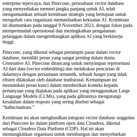
enterprise tepercaya, dan Pinecone, perusahaan vector database
yang menyediakan memori jangka panjang untuk AI, telah
mengumumkan sebuah kemitraan strategis yang bertujuan untuk
mengubah cara organisasi memanfaatkan kekuatan AI. Kemitraan
ini diumumkan pada tanggal 9 November 2023, dengan fokus pada
mempermudah operasional dan meningkatkan pengalaman
pelanggan dalam mengembangkan aplikasi AI yang berkinerja
tinggi.
Pinecone, yang dikenal sebagai pemimpin pasar dalam vector
database, memiliki peran yang sangat penting dalam dunia
Generative AI. Pinecone dirancang untuk menyimpan representasi
AI dari data (vector embedding) dan melakukan pencarian di
dalamnya dengan persamaan semantik, sebuah fungsi yang tidak
efisien dilakukan oleh database tradisional. Kemampuan ini
memainkan peran kunci dalam memberikan konteks kepada
pertanyaan yang diajukan pada aplikasi yang menggunakan Large
Language Models (LLMs), yang pada gilirannya mengurangi
kesalahan dalam respons yang sering disebut sebagai
“hallucinations.”
Kemitraan ini akan menghasilkan integrasi vector database unggulan
dari Pinecone ke dalam platform open data Cloudera, dikenal
sebagai Cloudera Data Platform (CDP). Hal ini akan
memungkinkan organisasi untuk membangun dan menyebarkan