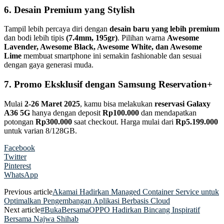
6. Desain Premium yang Stylish
Tampil lebih percaya diri dengan
desain baru yang lebih premium
dan bodi lebih tipis
(7.4mm, 195gr)
. Pilihan warna
Awesome
Lavender, Awesome Black, Awesome White, dan Awesome
Lime
membuat smartphone ini semakin fashionable dan sesuai
dengan gaya generasi muda.
7. Promo Eksklusif dengan Samsung Reservation+
Mulai
2-26 Maret 2025
, kamu bisa melakukan
reservasi Galaxy
A36 5G
hanya dengan deposit
Rp100.000
dan mendapatkan
potongan
Rp300.000
saat checkout. Harga mulai dari
Rp5.199.000
untuk varian 8/128GB.
Facebook
Twitter
Pinterest
WhatsApp
Previous article
Akamai Hadirkan Managed Container Service untuk
Optimalkan Pengembangan Aplikasi Berbasis Cloud
Next article
#BukaBersamaOPPO Hadirkan Bincang Inspiratif
Bersama Najwa Shihab