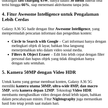
dukungan
fast charging 45W
, hanya dalam
30 menit
baterai bisa
terisi hingga
66%
, siap menemani aktivitasmu tanpa jeda.
4. Fitur Awesome Intelligence untuk Pengalaman
Lebih Cerdas
Galaxy A36 5G hadir dengan fitur
Awesome Intelligence
, yang
mempermudah pencarian informasi dan pengeditan konten:
Circle to Search with Google
– Cari informasi hanya dengan
melingkari objek di layar, bahkan bisa langsung
menerjemahkan teks dalam video sosial media.
Filters & Object Eraser
– Edit foto lebih cepat dengan filter
personal dan hapus objek yang tidak diinginkan hanya
dengan satu sentuhan.
5. Kamera 50MP dengan Video HDR
Untuk kamu yang gemar membuat konten, Galaxy A36 5G
memiliki
kamera utama 50MP, ultra-wide 8MP, dan macro
5MP
, serta
kamera depan 12MP
. Teknologi
Video HDR
membantu menghasilkan video dengan detail lebih tajam, bahkan
dalam pencahayaan minim. Fitur
Nightography
juga memastikan
hasil foto tetap jernih saat malam hari.