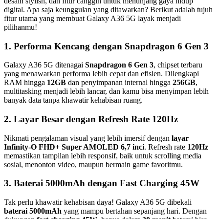
desain stylish, dan fitur canggih untuk menunjang gaya hidup
digital. Apa saja keunggulan yang ditawarkan? Berikut adalah tujuh
fitur utama yang membuat Galaxy A36 5G layak menjadi
pilihanmu!
1. Performa Kencang dengan Snapdragon 6 Gen 3
Galaxy A36 5G ditenagai
Snapdragon 6 Gen 3
, chipset terbaru
yang menawarkan performa lebih cepat dan efisien. Dilengkapi
RAM hingga
12GB
dan penyimpanan internal hingga
256GB
,
multitasking menjadi lebih lancar, dan kamu bisa menyimpan lebih
banyak data tanpa khawatir kehabisan ruang.
2. Layar Besar dengan Refresh Rate 120Hz
Nikmati pengalaman visual yang lebih imersif dengan
layar
Infinity-O FHD+ Super AMOLED 6,7 inci
. Refresh rate
120Hz
memastikan tampilan lebih responsif, baik untuk scrolling media
sosial, menonton video, maupun bermain game favoritmu.
3. Baterai 5000mAh dengan Fast Charging 45W
Tak perlu khawatir kehabisan daya! Galaxy A36 5G dibekali
baterai 5000mAh
yang mampu bertahan sepanjang hari. Dengan