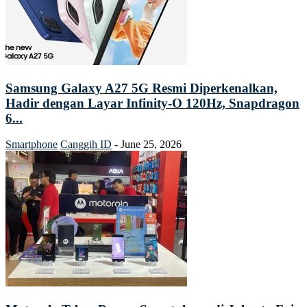
Samsung Galaxy A27 5G Resmi Diperkenalkan,
Hadir dengan Layar Infinity-O 120Hz, Snapdragon
6...
Smartphone
Canggih ID
-
June 25, 2026