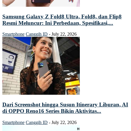
Samsung Galaxy Z Fold8 Ultra, Fold8, dan Flip8
Resmi Meluncur: Ini Perbedaan, Spesifikasi,...
Smartphone
Canggih ID
-
July 22, 2026
Dari Screenshot hingga Susun Itinerary Liburan, AI
di OPPO Reno16 Series Bikin Aktivitas...
Smartphone
Canggih ID
-
July 22, 2026