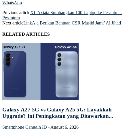
WhatsApp
Previous article
XL Axiata Sumbangkan 100 Laptop ke Pesantren-
Pesantren
Next article
LinkAja Berikan Bantuan CSR Masjid Jami’ Al Jihad
RELATED ARTICLES
Galaxy A27 5G vs Galaxy A25 5G: Layakkah
Upgrade? Ini Peningkatan yang Ditawarkan...
Smartphone
Canggih ID
-
August 6, 2026