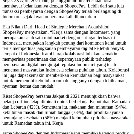
Sejak 28 April 2021 lalu, pelanggan indomaret sudah bisa
membayar belanjaannya dengan ShopeePay. Lebih dari satu juta
transaksi pembayaran dengan ShopeePay terlah berlangsung di
Indomaret sejak layanan pertama kali diluncurkan.
Eka Nilam Dari, Head of Strategic Merchant Acquisition
ShopeePay menyatakan, “Kerja sama dengan Indomaret, yang
merupakan salah satu minimarket dengan jaringan terluas di
Indonesia, merupakan langkah penting dari komitmen kami untuk
terus memperluas jangkauan pembayaran digital ke lebih banyak
tempat di Indonesia. Kami harap kolaborasi ini akan semakin
memperluas penerimaan dan kepercayaan publik terhadap
pembayaran digital mengingat reputasi Indomaret yang telah
menemani masyarakat Indonesia selama puluhan tahun. Kolaborasi
ini juga dapat semakin memberikan kemudahan bagi masyarakat
untuk memenuhi kebutuhan rumah tangganya dengan lebih aman,
nyaman, hemat dan mudah.”
Riset ShopeePay bersama Jakpat di 2021 menunjukkan bahwa
belanja offline tetap diminati untuk berbelanja Kebutuhan Ramadan
dan Lebaran (42%). Sementara itu, makanan dan minuman (94%),
kebutuhan masak dan rumah tangga (78%), dan produk/layanan
penunjang kesehatan (58%) menjadi kebutuhan prioritas masyarakat
untuk Ramadan tahun ini. Kerja
sama ShopeePay dengan Indomaret yang memiliki kategori produk