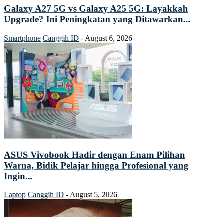
Galaxy A27 5G vs Galaxy A25 5G: Layakkah
Upgrade? Ini Peningkatan yang Ditawarkan...
Smartphone
Canggih ID
-
August 6, 2026
ASUS Vivobook Hadir dengan Enam Pilihan
Warna, Bidik Pelajar hingga Profesional yang
Ingin...
Laptop
Canggih ID
-
August 5, 2026