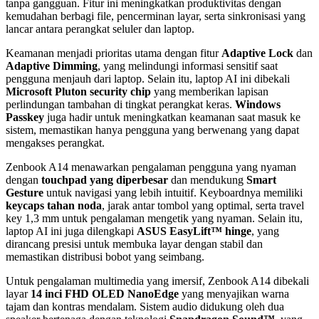
tanpa gangguan. Fitur ini meningkatkan produktivitas dengan
kemudahan berbagi file, pencerminan layar, serta sinkronisasi yang
lancar antara perangkat seluler dan laptop.
Keamanan menjadi prioritas utama dengan fitur
Adaptive Lock
dan
Adaptive Dimming
, yang melindungi informasi sensitif saat
pengguna menjauh dari laptop. Selain itu, laptop AI ini dibekali
Microsoft Pluton security chip
yang memberikan lapisan
perlindungan tambahan di tingkat perangkat keras.
Windows
Passkey
juga hadir untuk meningkatkan keamanan saat masuk ke
sistem, memastikan hanya pengguna yang berwenang yang dapat
mengakses perangkat.
Zenbook A14 menawarkan pengalaman pengguna yang nyaman
dengan
touchpad yang diperbesar
dan mendukung
Smart
Gesture
untuk navigasi yang lebih intuitif. Keyboardnya memiliki
keycaps tahan noda
, jarak antar tombol yang optimal, serta travel
key 1,3 mm untuk pengalaman mengetik yang nyaman. Selain itu,
laptop AI ini juga dilengkapi
ASUS EasyLift™ hinge
, yang
dirancang presisi untuk membuka layar dengan stabil dan
memastikan distribusi bobot yang seimbang.
Untuk pengalaman multimedia yang imersif, Zenbook A14 dibekali
layar
14 inci FHD OLED NanoEdge
yang menyajikan warna
tajam dan kontras mendalam. Sistem audio didukung oleh dua