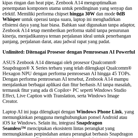
kipas ringan dan heat pipe, Zenbook A14 mengoptimalkan
penempatan komponen utama untuk pendinginan yang senyap dan
efektif. Memiliki performa chipset
hingga 30W
dan mode
0dB
Whisper
untuk operasi tanpa suara, laptop ini menghadirkan
efisiensi daya yang luar biasa. Bahkan saat digunakan tanpa adaptor,
Zenbook A14 tetap memberikan performa stabil tanpa penurunan
kinerja, menjadikannya teman perjalanan ideal untuk penerbangan
panjang, perjalanan darat, atau jadwal rapat yang padat.
Unlimited: Ditenagai Prosesor dengan Pemrosesan AI Powerful
ASUS Zenbook A14 ditenagai oleh prosesor Qualcomm®
Snapdragon® X Series terbaru yang telah dilengkapi Qualcomm®
Hexagon NPU dengan performa pemrosesan AI hingga 45 TOPs.
Dengan performa pemrosesan AI tersebut, Zenbook A14 mampu
menjalankan berbagai aplikasi dan fitur berbasis AI tanpa masalah,
termasuk fitur yang ada di Copilot+ PC seperti Windows Studio
Effect, Live Caption with Translation, serta Windows Image
Creator.
Laptop AI ini juga dilengkapi dengan
Windows Phone Link
, yang
memungkinkan pengguna menghubungkan ponsel Android atau
iOS ke Windows. Selain itu, integrasi
Snapdragon
Seamless™
menciptakan ekosistem lintas perangkat yang
memungkinkan perpindahan antara perangkat berbasis Snapdragon