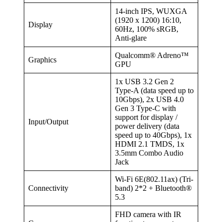
14-inch IPS, WUXGA
(1920 x 1200) 16:10,
Display
60Hz, 100% sRGB,
Anti-glare
Qualcomm® Adreno™
Graphics
GPU
1x USB 3.2 Gen 2
Type-A (data speed up to
10Gbps), 2x USB 4.0
Gen 3 Type-C with
support for display /
Input/Output
power delivery (data
speed up to 40Gbps), 1x
HDMI 2.1 TMDS, 1x
3.5mm Combo Audio
Jack
Wi-Fi 6E(802.11ax) (Tri-
Connectivity
band) 2*2 + Bluetooth®
5.3
FHD camera with IR