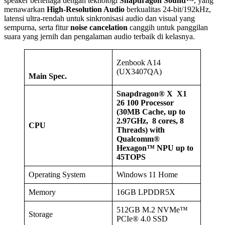
speaker bertenaga dengan teknologi
Snapdragon Sound™
, yang
menawarkan
High-Resolution Audio
berkualitas 24-bit/192kHz,
latensi ultra-rendah untuk sinkronisasi audio dan visual yang
sempurna, serta fitur
noise cancelation
canggih untuk panggilan
suara yang jernih dan pengalaman audio terbaik di kelasnya.
Zenbook A14
(UX3407QA)
M
ain Spec.
Snapdragon® X X1
26 100 Processor
(30MB Cache, up to
2.97GHz, 8 cores, 8
CPU
Threads) with
Qualcomm®
Hexagon™ NPU up to
45TOPS
Operating System
Windows 11 Home
Memory
16GB LPDDR5X
512GB M.2 NVMe™
Storage
PCIe® 4.0 SSD