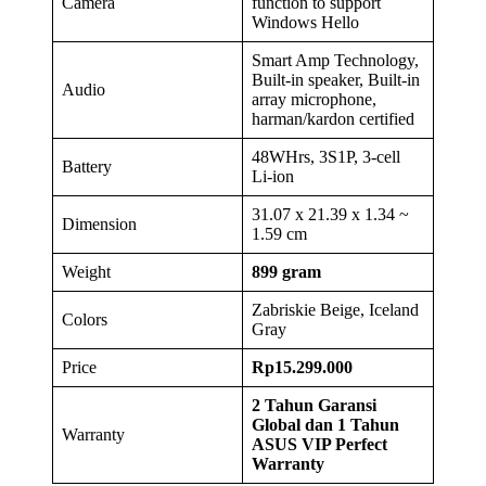
Camera
function to support
Windows Hello
Smart Amp Technology,
Built-in speaker, Built-in
Audio
array microphone,
harman/kardon certified
48WHrs, 3S1P, 3-cell
Battery
Li-ion
31.07 x 21.39 x 1.34 ~
Dimension
1.59 cm
Weight
899 gram
Zabriskie Beige, Iceland
Colors
Gray
Price
Rp15.299.000
2
T
ahun
G
aransi
G
lobal
dan 1 Tahun
Warranty
ASUS VIP Perfect
Warranty