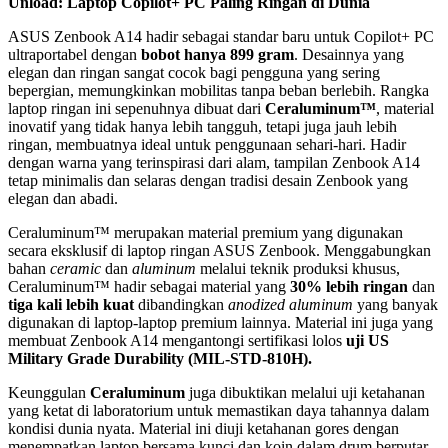
Unload: Laptop Copilot+ PC Paling Ringan di Dunia
ASUS Zenbook A14 hadir sebagai standar baru untuk Copilot+ PC
ultraportabel dengan
bobot hanya 899 gram
. Desainnya yang
elegan dan ringan sangat cocok bagi pengguna yang sering
bepergian, memungkinkan mobilitas tanpa beban berlebih. Rangka
laptop ringan ini sepenuhnya dibuat dari
Ceraluminum™
, material
inovatif yang tidak hanya lebih tangguh, tetapi juga jauh lebih
ringan, membuatnya ideal untuk penggunaan sehari-hari. Hadir
dengan warna yang terinspirasi dari alam, tampilan Zenbook A14
tetap minimalis dan selaras dengan tradisi desain Zenbook yang
elegan dan abadi.
Ceraluminum™ merupakan material premium yang digunakan
secara eksklusif di laptop ringan ASUS Zenbook. Menggabungkan
bahan
ceramic
dan
aluminum
melalui teknik produksi khusus,
Ceraluminum™ hadir sebagai material yang
30% lebih ringan
dan
tiga kali lebih kuat
dibandingkan
anodized aluminum
yang banyak
digunakan di laptop-laptop premium lainnya. Material ini juga yang
membuat Zenbook A14 mengantongi sertifikasi lolos
uji US
Military Grade Durability (MIL-STD-810H).
Keunggulan
Ceraluminum
juga dibuktikan melalui uji ketahanan
yang ketat di laboratorium untuk memastikan daya tahannya dalam
kondisi dunia nyata. Material ini diuji ketahanan gores dengan
menempatkan laptop bersama kunci dan koin dalam drum berputar,