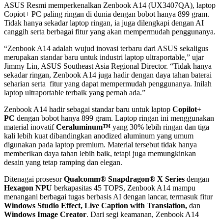
ASUS Resmi memperkenalkan Zenbook A14 (UX3407QA), laptop
Copiot+ PC paling ringan di dunia dengan bobot hanya 899 gram.
Tidak hanya sekadar laptop ringan, ia juga dilengkapi dengan AI
canggih serta berbagai fitur yang akan mempermudah penggunanya.
“Zenbook A14 adalah wujud inovasi terbaru dari ASUS sekaligus
merupakan standar baru untuk industri laptop ultraportable,” ujar
Jimmy Lin, ASUS Southeast Asia Regional Director. “Tidak hanya
sekadar ringan, Zenbook A14 juga hadir dengan daya tahan baterai
seharian serta fitur yang dapat mempermudah penggunanya. Inilah
laptop ultraportable terbaik yang pernah ada.”
Zenbook A14 hadir sebagai standar baru untuk laptop
Copilot+
PC
dengan bobot hanya 899 gram. Laptop ringan ini menggunakan
material inovatif
Ceraluminum™
yang 30% lebih ringan dan tiga
kali lebih kuat dibandingkan anodized aluminum yang umum
digunakan pada laptop premium. Material tersebut tidak hanya
memberikan daya tahan lebih baik, tetapi juga memungkinkan
desain yang tetap ramping dan elegan.
Ditenagai prosesor
Qualcomm® Snapdragon® X Series
dengan
Hexagon NPU
berkapasitas 45 TOPS, Zenbook A14 mampu
menangani berbagai tugas berbasis AI dengan lancar, termasuk fitur
Windows Studio Effect, Live Caption with Translation,
dan
Windows Image Creator
. Dari segi keamanan, Zenbook A14