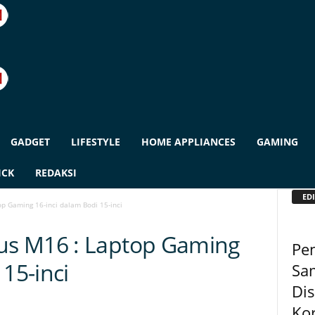
GADGET
LIFESTYLE
HOME APPLIANCES
GAMING
ICK
REDAKSI
EDI
p Gaming 16-inci dalam Bodi 15-inci
s M16 : Laptop Gaming
Pe
 15-inci
Sa
Dis
Kor