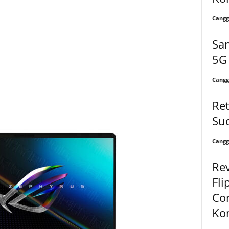
Cangg
Sa
5G
Cangg
Ret
Sud
Cangg
Re
Fli
Con
Ko