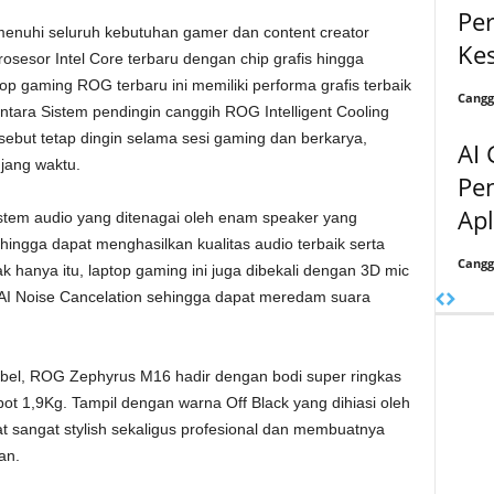
Pe
menuhi seluruh kebutuhan gamer dan content creator
Ke
sesor Intel Core terbaru dengan chip grafis hingga
gaming ROG terbaru ini memiliki performa grafis terbaik
Cangg
ntara Sistem pendingin canggih ROG Intelligent Cooling
but tetap dingin selama sesi gaming dan berkarya,
AI 
jang waktu.
Pe
Apl
stem audio yang ditenagai oleh enam speaker yang
ehingga dapat menghasilkan kualitas audio terbaik serta
Cangg
k hanya itu, laptop gaming ini juga dibekali dengan 3D mic
 AI Noise Cancelation sehingga dapat meredam suara
abel, ROG Zephyrus M16 hadir dengan bodi super ringkas
 1,9Kg. Tampil dengan warna Off Black yang dihiasi oleh
t sangat stylish sekaligus profesional dan membuatnya
an.