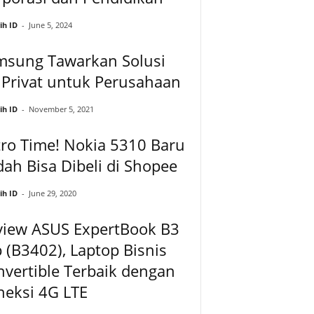
ih ID
-
June 5, 2024
msung Tawarkan Solusi
 Privat untuk Perusahaan
ih ID
-
November 5, 2021
ro Time! Nokia 5310 Baru
ah Bisa Dibeli di Shopee
ih ID
-
June 29, 2020
view ASUS ExpertBook B3
p (B3402), Laptop Bisnis
vertible Terbaik dengan
neksi 4G LTE