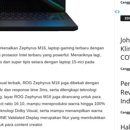
Cangg
EDI
Joh
Kli
enalkan Zephyrus M16, laptop gaming terbaru dengan
 prosesor Intel terbaru yang powerful. Menariknya lagi,
CO
s dan super tipis setara dengan laptop 15-inci pada
Cangg
Pe
ual terbaik, ROG Zephyrus M16 juga dibekali dengan
z dan response time 3ms, serta dilengkapi teknologi
Rev
g, layar ROG Zephyrus M16 juga dirancang untuk para
In
pect ratio 16:10, mampu mereproduksi warna hingga 100%
eknologi Dolby Visual, serta mampu menampilkan warna
Cangg
TONE Validated Display merupakan fitur yang membuktikan
 para content creator.
Ha