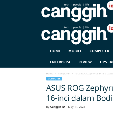
C
HOME
MOBILE
COMPUTER
A
N
ENTERPRISE
REVIEW
TIPS TR
G
G
Home
Computer
ASUS ROG Zephyrus M16 : Lapto
I
COMPUTER
H
ASUS ROG Zephyru
I
D
16-inci dalam Bodi
By
Canggih ID
-
May 11, 2021