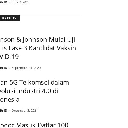
ih ID
-
June 7, 2022
TOR PICKS
nson & Johnson Mulai Uji
nis Fase 3 Kandidat Vaksin
VID-19
ih ID
-
September 25, 2020
ran 5G Telkomsel dalam
olusi Industri 4.0 di
donesia
ih ID
-
December 3, 2021
lodoc Masuk Daftar 100