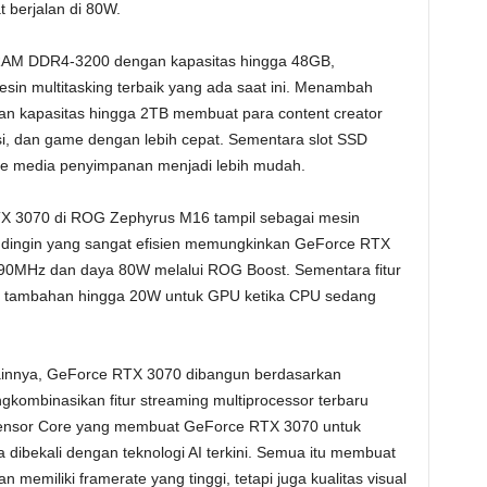
 berjalan di 80W.
M DDR4-3200 dengan kapasitas hingga 48GB,
sin multitasking terbaik yang ada saat ini. Menambah
n kapasitas hingga 2TB membuat para content creator
i, dan game dengan lebih cepat. Sementara slot SSD
de media penyimpanan menjadi lebih mudah.
TX 3070 di ROG Zephyrus M16 tampil sebagai mesin
ndingin yang sangat efisien memungkinkan GeForce RTX
390MHz dan daya 80W melalui ROG Boost. Sementara fitur
tambahan hingga 20W untuk GPU ketika CPU sedang
ainnya, GeForce RTX 3070 dibangun berdasarkan
ngkombinasikan fitur streaming multiprocessor terbaru
ensor Core yang membuat GeForce RTX 3070 untuk
ta dibekali dengan teknologi AI terkini. Semua itu membuat
 memiliki framerate yang tinggi, tetapi juga kualitas visual