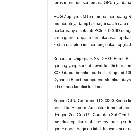
terus menerus, sementara GPU-nya dapat
ROG Zephyrus M16 mampu menopang RA
membuatnya tampil sebagai salah satu me
performanya, sebuah PCIe 4.0 SSD denga
serta gamer dapat membuka aset, aplikas
kedua di laptop ini memungkinkan upgra
Kehadiran chip grafis NVIDIA GeForce R
gaming yang sangat powerful. Sistem pe
3070 dapat berjalan pada clock speed 1
Dynamic Boost mampu memberikan daya 
tidak pada kondisi full-load.
Seperti GPU GeForce RTX 3000 Series l
arsitektur Ampere. Arsitektur tersebut me
dengan 2nd Gen RT Core dan 3rd Gen T
mendukung fitur real-time ray tracing ser
game dapat berjalan tidak hanya lancar dan