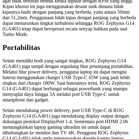
agar tidak berubah bentuk ketika diputar dengan RPM yang tinggi.
Kipas khusus ini juga menggunakan desain unik dimana bilah
kipasnya hadir dengan panjang yang berbeda, yaitu antara 50mm
dan 51,2mm. Penggunaan bilah kipas dengan panjang yang berbeda
dapat menurunkan tingkat turbulensi sehingga ROG Zephyrus G14
(GA401) tetap dapat beroperasi secara senyap bahkan pada saat
Turbo Mode.
Portabilitas
Selain memiliki bodi yang sangat ringkas, ROG Zephyrus G14
(GA401) juga tampil dengan segudang fitur penunjang portabilitas.
Melalui fitur power delivery, pengguna laptop ini dapat mengisi
baterai menggunakan charger USB Type-C 65W yang jauh lebih
ringkas dari charger 180W. Saat baterainya terisi, ROG Zephyrus
G14 (GA401) dapat berfungsi sebagai powerbank yang mampu
menyuplai daya hingga 3A melalui port USB Type-C untuk
smartphone dan gadget.
Selain mendukung power delivery, port USB Type-C di ROG
Zephyrus G14 (GA401) juga mendukung display output dengan
dukungan protokol DisplayPort 1.4. Sementara port HDMI 2.0b
memungkinkan laptop gaming ultraslim ini untuk dapat
dihubungkan ke monitor dan TV 4K. Pengguna ROG Zephyrus
G14 (GA401) tidak perlu menggunakan dongle karena laptop