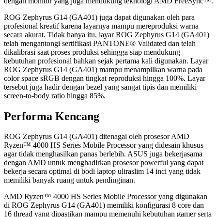
dengan monitor yang juga mendukung teknologi AMD FreeSync™.
ROG Zephyrus G14 (GA401) juga dapat digunakan oleh para
profesional kreatif karena layarnya mampu mereproduksi warna
secara akurat. Tidak hanya itu, layar ROG Zephyrus G14 (GA401)
telah mengantongi sertifikasi PANTONE® Validated dan telah
dikalibrasi saat proses produksi sehingga siap mendukung
kebutuhan profesional bahkan sejak pertama kali digunakan. Layar
ROG Zephyrus G14 (GA401) mampu menampilkan warna pada
color space sRGB dengan tingkat reproduksi hingga 100%. Layar
tersebut juga hadir dengan bezel yang sangat tipis dan memiliki
screen-to-body ratio hingga 85%.
Performa Kencang
ROG Zephyrus G14 (GA401) ditenagai oleh prosesor AMD
Ryzen™ 4000 HS Series Mobile Processor yang didesain khusus
agar tidak menghasilkan panas berlebih. ASUS juga bekerjasama
dengan AMD untuk menghadirkan prosesor powerful yang dapat
bekerja secara optimal di bodi laptop ultraslim 14 inci yang tidak
memiliki banyak ruang untuk pendinginan.
AMD Ryzen™ 4000 HS Series Mobile Processor yang digunakan
di ROG Zephyrus G14 (GA401) memiliki konfigurasi 8 core dan
16 thread yang dipastikan mampu memenuhi kebutuhan gamer serta