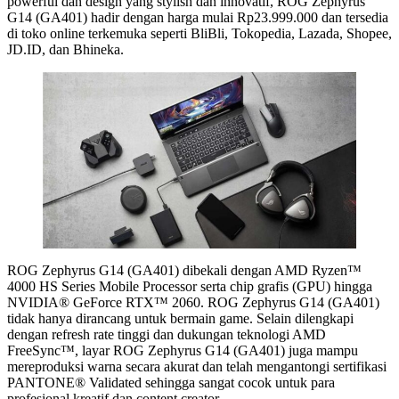
powerful dan design yang stylish dan innovatif, ROG Zephyrus
G14 (GA401) hadir dengan harga mulai Rp23.999.000 dan tersedia
di toko online terkemuka seperti BliBli, Tokopedia, Lazada, Shopee,
JD.ID, dan Bhineka.
ROG Zephyrus G14 (GA401) dibekali dengan AMD Ryzen™
4000 HS Series Mobile Processor serta chip grafis (GPU) hingga
NVIDIA® GeForce RTX™ 2060. ROG Zephyrus G14 (GA401)
tidak hanya dirancang untuk bermain game. Selain dilengkapi
dengan refresh rate tinggi dan dukungan teknologi AMD
FreeSync™, layar ROG Zephyrus G14 (GA401) juga mampu
mereproduksi warna secara akurat dan telah mengantongi sertifikasi
PANTONE® Validated sehingga sangat cocok untuk para
profesional kreatif dan content creator.