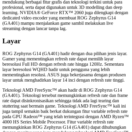
mendukung berbagai fitur grafis dan teknologi terkini untuk para
profesional, serta dapat digunakan untuk 3D modelling dan deep
learning. NVIDIA® GeForce RTX™ 2060 juga dilengkapi dengan
dedicated video encoder yang membuat ROG Zephyrus G14
(GA401) mampu menjalankan game sambil melakukan live
streaming dengan lancar tanpa lag.
Layar
ROG Zephyrus G14 (GA401) hadir dengan dua pilihan jenis layar.
Gamer yang mementingkan refresh rate dapat memilih layar
beresolusi Full HD dengan refresh rate hingga 120Hz. Sementara
layar beresolusi WQHD hadir untuk pengguna yang lebih
mementingkan resolusi. ASUS juga bekerjasama dengan produsen
layar untuk menghadirkan layar 14 inci dengan refresh rate tinggi.
Teknologi AMD FreeSync™ akan hadir di ROG Zephyrus G14
(GA401). Teknologi tersebut memungkinkan refresh rate dan frame
rate dapat disinkronisasikan sehingga tidak ada lagi tearing dan
stuttering saat bermain game. Teknologi AMD FreeSync™ kali ini
juga tampil semakin baik berkat dukungan fitur variable refresh rate
pada GPU Radeon™ yang telah terintegrasi dengan AMD Ryzen™
4000 HS Series Mobile Processor. Fitur variable refresh rate
memungkinkan ROG Zephyrus G14 (GA401) dapat dihubungkan