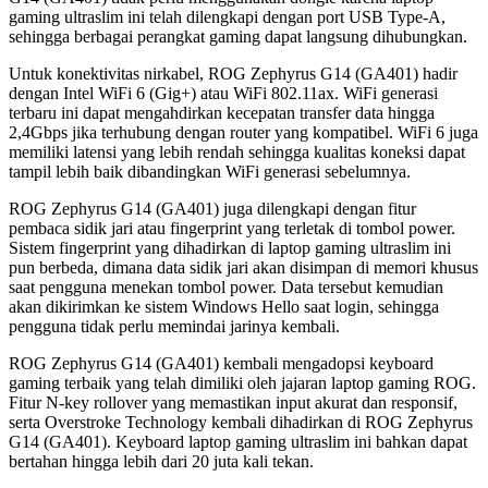
gaming ultraslim ini telah dilengkapi dengan port USB Type-A,
sehingga berbagai perangkat gaming dapat langsung dihubungkan.
Untuk konektivitas nirkabel, ROG Zephyrus G14 (GA401) hadir
dengan Intel WiFi 6 (Gig+) atau WiFi 802.11ax. WiFi generasi
terbaru ini dapat mengahdirkan kecepatan transfer data hingga
2,4Gbps jika terhubung dengan router yang kompatibel. WiFi 6 juga
memiliki latensi yang lebih rendah sehingga kualitas koneksi dapat
tampil lebih baik dibandingkan WiFi generasi sebelumnya.
ROG Zephyrus G14 (GA401) juga dilengkapi dengan fitur
pembaca sidik jari atau fingerprint yang terletak di tombol power.
Sistem fingerprint yang dihadirkan di laptop gaming ultraslim ini
pun berbeda, dimana data sidik jari akan disimpan di memori khusus
saat pengguna menekan tombol power. Data tersebut kemudian
akan dikirimkan ke sistem Windows Hello saat login, sehingga
pengguna tidak perlu memindai jarinya kembali.
ROG Zephyrus G14 (GA401) kembali mengadopsi keyboard
gaming terbaik yang telah dimiliki oleh jajaran laptop gaming ROG.
Fitur N-key rollover yang memastikan input akurat dan responsif,
serta Overstroke Technology kembali dihadirkan di ROG Zephyrus
G14 (GA401). Keyboard laptop gaming ultraslim ini bahkan dapat
bertahan hingga lebih dari 20 juta kali tekan.