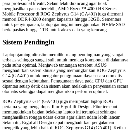
para profesional kreatif. Selain telah dirancang agar tidak
menghasilkan panas berlebih, AMD Ryzen™ 4000 HS Series
Mobile Processor di ROG Zephyrus G14 (GA401) juga ditemani
memori DDR4-3200 dengan kapasitas hingga 32GB. Sementara
untuk penyimpanan, laptop gaming ini menggunakan NVMe SSD
berkapasitas hingga 1TB untuk akses data yang kencang.
Sistem Pendingin
Laptop gaming ultraslim memiliki ruang pendinginan yang sangat
terbatas sehingga sangat sulit untuk menjaga komponen di dalamnya
pada suhu optimal. Menjawab tantangan tersebut, ASUS
menghadirkan sistem khusus yang memungkinkan ROG Zephyrus
G14 (GA401) untuk mengatur penggunaan daya secara otomatis
sesuai dengan kebutuhan. Penggunaan daya pada CPU dan GPU
dipantau setiap detik dan sistem akan melakukan penyesuaian secara
otomatis sehingga dapat menghadirkan performa optimal.
ROG Zephyrus G14 (GA401) juga merupakan laptop ROG
pertama yang mengadopsi fitur ErgoLift Design. Fitur tersebut
memungkinkan bagian belakang laptop ini terangkat sehingga
menghasilkan rongga udara ekstra agar aliran udara lebih lancar.
Selain itu, ErgoLift Design dapat menghadirkan pengalaman
mengetik yang lebih baik di ROG Zephyrus G14 (GA401). Ketika