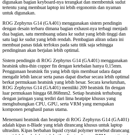
digunakan bagian keyboard-nya terangkat dan membentuk sudut
tertentu yang membuat laptop ini lebih ergonomis dan nyaman
untuk digunakan.
ROG Zephyrus G14 (GA401) menggunakan sistem pendingin
dengan desain terbaru dimana bagian exhaust-nya terbagi menjadi
dua bagian, satu membuang udara ke sudut yang lebih tinggi dan
satu lagi ke sudut yang lebih rendah. Pembagian aliran udara ini
membuat panas tidak terfokus pada satu titik saja sehingga
pendinginan akan berjalan lebih optimal.
Sistem pendingin di ROG Zephyrus G14 (GA401) menggunakan
heatsink ultra-thin copper fin dengan ketebalan hanya 0,15mm.
Penggunaan heatsink fin yang lebih tipis membuat udara dapat
mengalir lebih lancar serta panas dapat disebar secara lebih optimal
berkat permukaan heatsink yang lebih besar. Secara keseluruhan,
ROG Zephyrus G14 (GA401) memiliki 209 heatsink fin dengan
luar permukaan hingga 68.868mm2. Setiap heatsink terhubung
dengan jaringan yang terdiri dari lima heatpipe khusus yang
menghubungkan CPU, GPU, serta VRM yang merupakan
komponen penghasil panas utama.
Menemani heatsink dan heatpipe di ROG Zephyrus G14 (GA401)
adalah kipas n-Blade yang telah dirancang khusus untuk laptop
ultraslim. Kipas berbahan liquid crystal polymer tersebut dirancang