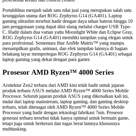
Portablilitas menjadi salah satu nilai jual yang merupakan salah satu
keunggulan utama dari ROG Zephyrus G14 (GA401). Laptop
gaming ultraslim tersebut hadir dengan daya tahan baterai hingga 10
jam penggunaan yang dapat diisi ulang melalui charger USB Type-
C. Hadir dalam dua varian yaitu Moonlight White dan Eclipse Gray,
ROG Zephyrus G14 (GA401) memiliki tampilan yang elegan untuk
para profesional. Sementara fitur AniMe Matrix™ yang mampu
menampilkan grafis, animasi, dan efek tampilan lainnya di bagian
belakang layar mempertegas ROG Zephyrus G14 (GA401) sebagai
laptop gaming yang dekat dengan para gamer.
Prosesor AMD Ryzen™ 4000 Series
Arsitektur Zen2 terbaru dari AMD kini telah hadir untuk jajaran
produk terbaru ASUS melalui AMD Ryzen™ 4000 Series Mobile
Processor. Seluruh jajaran produk ASUS yang dikenalkan kali ini,
mulai dari laptop mainstream, laptop gaming, dan gaming desktop
terbaru, telah ditenagai oleh AMD Ryzen™ 4000 Series Mobile
Processor yang hadir dengan teknologi fabrikasi 7nm. Prosesor
generasi terbaru tersebut tidak hanya optimal untuk bermain game,
tetapi juga untuk berkreasi dan tugas berat lainnya khususnya
multitasking.