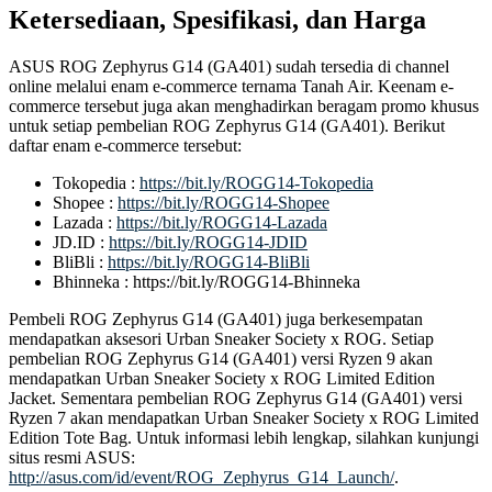
Ketersediaan, Spesifikasi, dan Harga
ASUS ROG Zephyrus G14 (GA401) sudah tersedia di channel
online melalui enam e-commerce ternama Tanah Air. Keenam e-
commerce tersebut juga akan menghadirkan beragam promo khusus
untuk setiap pembelian ROG Zephyrus G14 (GA401). Berikut
daftar enam e-commerce tersebut:
Tokopedia :
https://bit.ly/ROGG14-Tokopedia
Shopee :
https://bit.ly/ROGG14-Shopee
Lazada :
https://bit.ly/ROGG14-Lazada
JD.ID :
https://bit.ly/ROGG14-JDID
BliBli :
https://bit.ly/ROGG14-BliBli
Bhinneka : https://bit.ly/ROGG14-Bhinneka
Pembeli ROG Zephyrus G14 (GA401) juga berkesempatan
mendapatkan aksesori Urban Sneaker Society x ROG. Setiap
pembelian ROG Zephyrus G14 (GA401) versi Ryzen 9 akan
mendapatkan Urban Sneaker Society x ROG Limited Edition
Jacket. Sementara pembelian ROG Zephyrus G14 (GA401) versi
Ryzen 7 akan mendapatkan Urban Sneaker Society x ROG Limited
Edition Tote Bag. Untuk informasi lebih lengkap, silahkan kunjungi
situs resmi ASUS:
http://asus.com/id/event/ROG_Zephyrus_G14_Launch/
.