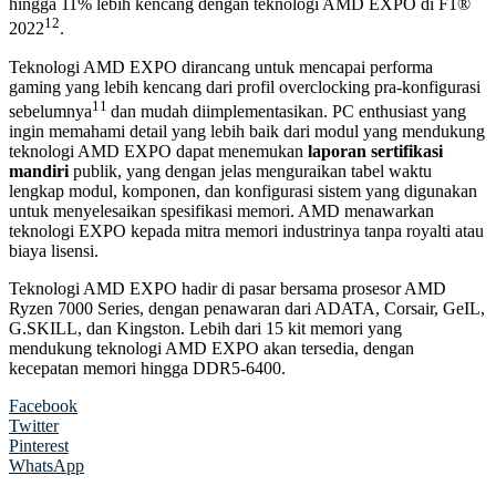
hingga 11% lebih kencang dengan teknologi AMD EXPO di F1®
12
2022
.
Teknologi AMD EXPO dirancang untuk mencapai performa
gaming yang lebih kencang dari profil overclocking pra-konfigurasi
11
sebelumnya
dan mudah diimplementasikan. PC enthusiast yang
ingin memahami detail yang lebih baik dari modul yang mendukung
teknologi AMD EXPO dapat menemukan
laporan sertifikasi
mandiri
publik, yang dengan jelas menguraikan tabel waktu
lengkap modul, komponen, dan konfigurasi sistem yang digunakan
untuk menyelesaikan spesifikasi memori. AMD menawarkan
teknologi EXPO kepada mitra memori industrinya tanpa royalti atau
biaya lisensi.
Teknologi AMD EXPO hadir di pasar bersama prosesor AMD
Ryzen 7000 Series, dengan penawaran dari ADATA, Corsair, GeIL,
G.SKILL, dan Kingston. Lebih dari 15 kit memori yang
mendukung teknologi AMD EXPO akan tersedia, dengan
kecepatan memori hingga DDR5-6400.
Facebook
Twitter
Pinterest
WhatsApp