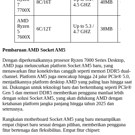
8C/16T
40MB
Gen 5
7
4.5 GHZ
7700X
AMD
Ryzen
Up to 5.3 /
6C/12T
38MB
Gen 5
5
4.7 GHZ
7600X
Pembaruan AMD Socket AM5
Dengan diperkenalkannya prosesor Ryzen 7000 Series Desktop,
AMD juga meluncurkan platform Socket AM5 baru, yang
menawarkan fitur konektivitas canggih seperti memori DDR5 dual-
channel. Platform AM5 juga mencakup hingga 24 jalur PCIe® 5.0,
menjadikannya platform desktop AMD yang paling luas hingga saat
ini. Dukungan untuk teknologi baru dan berkembang seperti PCIe®
Gen 5 dan memori DDR5 memberikan pengguna manfaat lebih
dengan solusi Socket AM5, yang akan didukung AMD dengan
ketahanan platform jangka panjang hingga tahun 2025 dan
seterusnya.
Rangkaian motherboard Socket AM5 yang baru menampilkan
empat chipset baru sesuai dengan pilihan, memberikan pengguna
fitur bertenaga dan fleksibilitas. Empat fitur chipset: