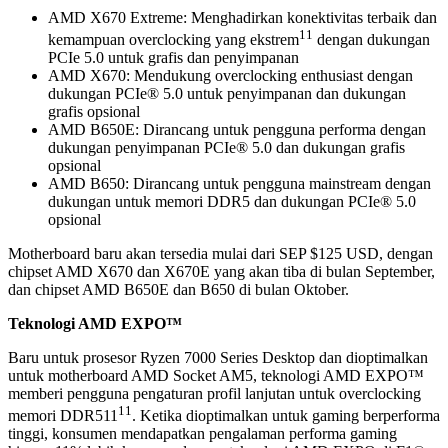
AMD X670 Extreme: Menghadirkan konektivitas terbaik dan
11
kemampuan overclocking yang ekstrem
dengan dukungan
PCIe 5.0 untuk grafis dan penyimpanan
AMD X670: Mendukung overclocking enthusiast dengan
dukungan PCIe® 5.0 untuk penyimpanan dan dukungan
grafis opsional
AMD B650E: Dirancang untuk pengguna performa dengan
dukungan penyimpanan PCIe® 5.0 dan dukungan grafis
opsional
AMD B650: Dirancang untuk pengguna mainstream dengan
dukungan untuk memori DDR5 dan dukungan PCIe® 5.0
opsional
Motherboard baru akan tersedia mulai dari SEP $125 USD, dengan
chipset AMD X670 dan X670E yang akan tiba di bulan September,
dan chipset AMD B650E dan B650 di bulan Oktober.
Teknologi AMD EXPO™
Baru untuk prosesor Ryzen 7000 Series Desktop dan dioptimalkan
untuk motherboard AMD Socket AM5, teknologi AMD EXPO™
memberi pengguna pengaturan profil lanjutan untuk overclocking
11
memori DDR511
. Ketika dioptimalkan untuk gaming berperforma
tinggi, konsumen mendapatkan pengalaman performa gaming