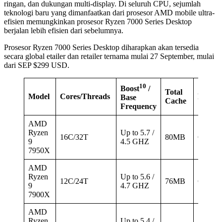
ringan, dan dukungan multi-display. Di seluruh CPU, sejumlah
teknologi baru yang dimanfaatkan dari prosesor AMD mobile ultra-
efisien memungkinkan prosesor Ryzen 7000 Series Desktop
berjalan lebih efisien dari sebelumnya.
Prosesor Ryzen 7000 Series Desktop diharapkan akan tersedia
secara global etailer dan retailer ternama mulai 27 September, mulai
dari SEP $299 USD.
10
Boost
/
Total
Model
Cores/Threads
PCIe®
Base
Cache
Frequency
AMD
Ryzen
Up to 5.7 /
16C/32T
80MB
Gen 5
9
4.5 GHZ
7950X
AMD
Ryzen
Up to 5.6 /
12C/24T
76MB
Gen 5
9
4.7 GHZ
7900X
AMD
Ryzen
Up to 5.4 /