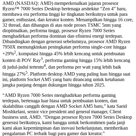
AMD (NASDAQ: AMD) memperkenalkan jajaran prosesor
Ryzen™ 7000 Series Desktop bertenaga arsitektur “Zen 4” baru,
membawa era performa tinggi ke tingkatan berikutnya untuk para
gamer, enthusiast, dan kreator konten. Menampilkan hingga 16 core,
32 thread, dan dibangun di atas node proses TSMC 5nm yang
dioptimalkan, performa tinggi, prosesor Ryzen 7000 Series
menghadirkan performa dominan dan efisiensi energi terdepan.
Dibandingkan dengan generasi sebelumnya, prosesor AMD Ryzen
7950X memungkinkan peningkatan performa single-core hingga
2
+29%
, komputasi hingga 45% lebih kencang untuk pembuatan
3
konten di POV Ray
, performa gaming hingga 15% lebih kencang
4
di judul-judul tertentu
, dan performa per watt yang lebih baik
5
hingga 27%
. Platform desktop AMD yang paling luas hingga saat
ini, platform Socket AM5 yang baru dirancang untuk ketahanan
jangka panjang dengan dukungan hingga tahun 2025.
“AMD Ryzen 7000 Series menghadirkan performa gaming
terdepan, bertenaga luar biasa untuk pembuatan konten, dan
skalabilitas canggih dengan AMD Socket AM5 baru,” kata Saeid
Moshkelani, senior vice president and general manager, Client
business unit, AMD. “Dengan prosesor Ryzen 7000 Series Desktop
generasi berikutnya, kami bangga untuk berkomitmen pada janji
kami akan kepemimpinan dan inovasi berkelanjutan, memberikan
pengalaman PC terbaik bagi para gamer dan kreator.”