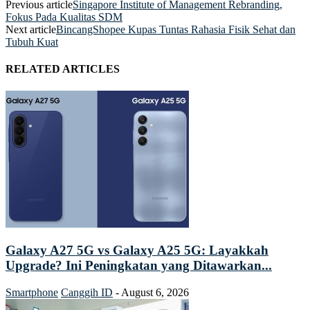
Previous article
Singapore Institute of Management Rebranding,
Fokus Pada Kualitas SDM
Next article
BincangShopee Kupas Tuntas Rahasia Fisik Sehat dan
Tubuh Kuat
RELATED ARTICLES
Galaxy A27 5G vs Galaxy A25 5G: Layakkah
Upgrade? Ini Peningkatan yang Ditawarkan...
Smartphone
Canggih ID
-
August 6, 2026