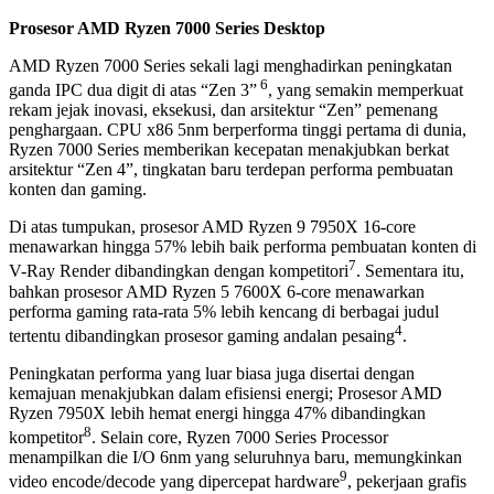
Prosesor AMD Ryzen 7000 Series Desktop
AMD Ryzen 7000 Series sekali lagi menghadirkan peningkatan
6
ganda IPC dua digit di atas “Zen 3”
, yang semakin memperkuat
rekam jejak inovasi, eksekusi, dan arsitektur “Zen” pemenang
penghargaan. CPU x86 5nm berperforma tinggi pertama di dunia,
Ryzen 7000 Series memberikan kecepatan menakjubkan berkat
arsitektur “Zen 4”, tingkatan baru terdepan performa pembuatan
konten dan gaming.
Di atas tumpukan, prosesor AMD Ryzen 9 7950X 16-core
menawarkan hingga 57% lebih baik performa pembuatan konten di
7
V-Ray Render dibandingkan dengan kompetitori
. Sementara itu,
bahkan prosesor AMD Ryzen 5 7600X 6-core menawarkan
performa gaming rata-rata 5% lebih kencang di berbagai judul
4
tertentu dibandingkan prosesor gaming andalan pesaing
.
Peningkatan performa yang luar biasa juga disertai dengan
kemajuan menakjubkan dalam efisiensi energi; Prosesor AMD
Ryzen 7950X lebih hemat energi hingga 47% dibandingkan
8
kompetitor
. Selain core, Ryzen 7000 Series Processor
menampilkan die I/O 6nm yang seluruhnya baru, memungkinkan
9
video encode/decode yang dipercepat hardware
, pekerjaan grafis