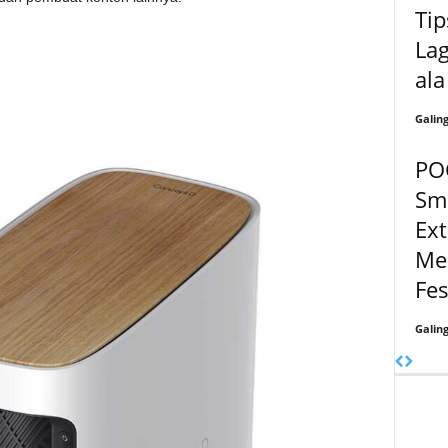
Tip
Lag
al
Galin
PO
Sm
Ext
Me
Fe
Galin