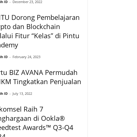
ih ID
-
December 23, 2022
NTU Dorong Pembelajaran
pto dan Blockchain
alui Fitur “Kelas” di Pintu
ademy
ih ID
-
February 24, 2023
rtu BIZ AVANA Permudah
KM Tingkatkan Penjualan
ih ID
-
July 13, 2022
komsel Raih 7
nghargaan di Ookla®
eedtest Awards™ Q3-Q4
24