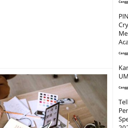
Cangg
PI
Cry
Mel
Ac
Cangg
Ka
UM
Cangg
Tel
Pe
Sp
20