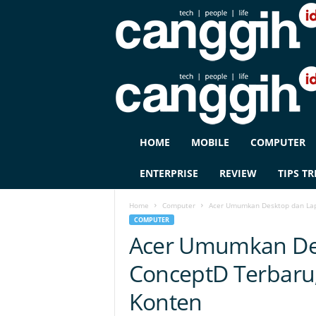
C
HOME
MOBILE
COMPUTER
A
N
ENTERPRISE
REVIEW
TIPS TR
G
G
Home
Computer
Acer Umumkan Desktop dan Lap
I
COMPUTER
H
Acer Umumkan De
I
D
ConceptD Terbaru
Konten