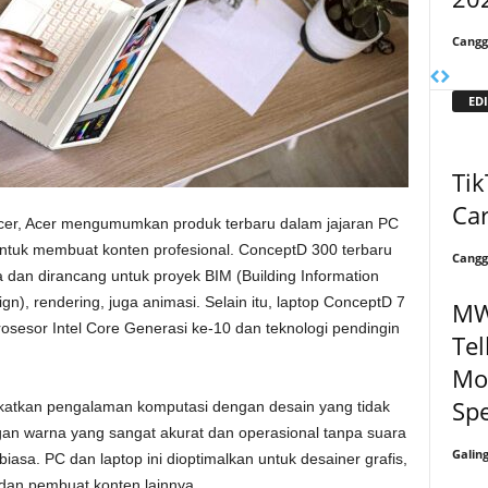
Cangg
EDI
Tik
Ca
acer, Acer mengumumkan produk terbaru dalam jajaran PC
tuk membuat konten profesional. ConceptD 300 terbaru
Cangg
 dan dirancang untuk proyek BIM (Building Information
), rendering, juga animasi. Selain itu, laptop ConceptD 7
MW
osesor Intel Core Generasi ke-10 dan teknologi pendingin
Tel
Mo
Sp
katkan pengalaman komputasi dengan desain yang tidak
ngan warna yang sangat akurat dan operasional tanpa suara
Galin
iasa. PC dan laptop ini dioptimalkan untuk desainer grafis,
r dan pembuat konten lainnya.