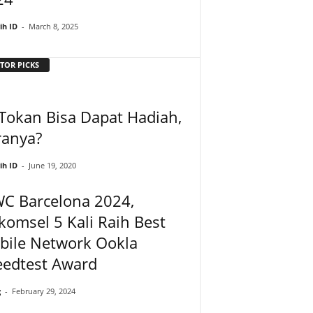
ih ID
-
March 8, 2025
TOR PICKS
Tokan Bisa Dapat Hadiah,
ranya?
ih ID
-
June 19, 2020
C Barcelona 2024,
komsel 5 Kali Raih Best
bile Network Ookla
eedtest Award
g
-
February 29, 2024