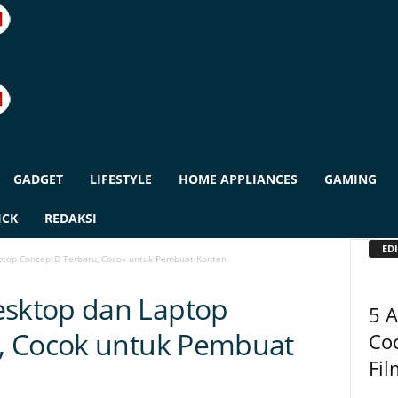
GADGET
LIFESTYLE
HOME APPLIANCES
GAMING
ICK
REDAKSI
EDI
top ConceptD Terbaru, Cocok untuk Pembuat Konten
sktop dan Laptop
5 A
, Cocok untuk Pembuat
Co
Fil