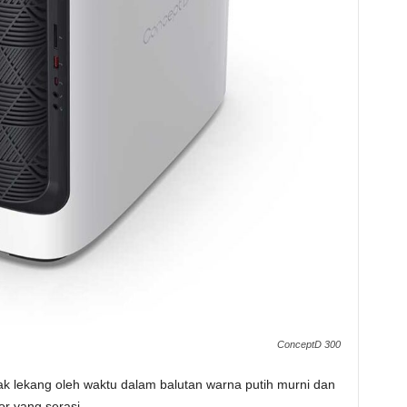
ConceptD 300
k lekang oleh waktu dalam balutan warna putih murni dan
r yang serasi.