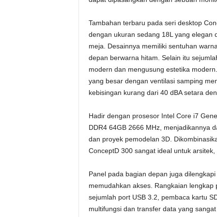
Tambahan terbaru pada seri desktop Con
dengan ukuran sedang 18L yang elegan da
meja. Desainnya memiliki sentuhan warna
depan berwarna hitam. Selain itu sejumlah
modern dan mengusung estetika modern. S
yang besar dengan ventilasi samping mem
kebisingan kurang dari 40 dBA setara de
Hadir dengan prosesor Intel Core i7 Gen
DDR4 64GB 2666 MHz, menjadikannya dap
dan proyek pemodelan 3D. Dikombinasi
ConceptD 300 sangat ideal untuk arsitek,
Panel pada bagian depan juga dilengkapi
memudahkan akses. Rangkaian lengkap po
sejumlah port USB 3.2, pembaca kartu SD
multifungsi dan transfer data yang sanga