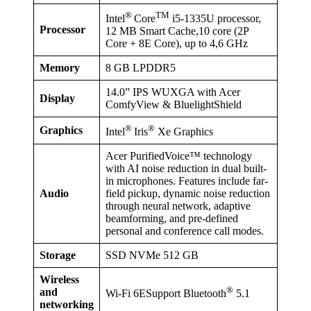
®
TM
Intel
Core
i5-1335U processor,
Processor
12 MB Smart Cache,10 core (2P
Core + 8E Core), up to 4,6 GHz
Memory
8 GB LPDDR5
14.0” IPS WUXGA with Acer
Display
ComfyView & BluelightShield
®
®
Graphics
Intel
Iris
Xe Graphics
Acer PurifiedVoice™ technology
with AI noise reduction in dual built-
in microphones. Features include far-
Audio
field pickup, dynamic noise reduction
through neural network, adaptive
beamforming, and pre-defined
personal and conference call modes.
Storage
SSD NVMe 512 GB
Wireless
®
and
Wi-Fi 6ESupport Bluetooth
5.1
networking