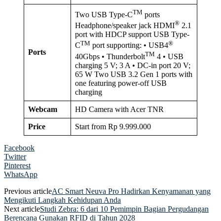
TM
Two USB Type-C
ports
®
Headphone/speaker jack HDMI
2.1
port with HDCP support USB Type-
TM
®
C
port supporting: • USB4
Ports
TM
40Gbps • Thunderbolt
4 • USB
charging 5 V; 3 A • DC-in port 20 V;
65 W Two USB 3.2 Gen 1 ports with
one featuring power-off USB
charging
Webcam
HD Camera with Acer TNR
Price
Start from Rp 9.999.000
Facebook
Twitter
Pinterest
WhatsApp
Previous article
AC Smart Neuva Pro Hadirkan Kenyamanan yang
Mengikuti Langkah Kehidupan Anda
Next article
Studi Zebra: 6 dari 10 Pemimpin Bagian Pergudangan
Berencana Gunakan RFID di Tahun 2028