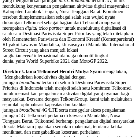
yang menghadirkan jaringan
ultra-broadband
terkini 5G, untuk
mendukung kenyamanan pengalaman aktivitas digital masyarakat
Kabupaten Lombok Tengah, Nusa Tenggara Barat. Komitmen
tersebut diimplementasikan sebagai salah satu wujud nyata
dukungan Telkomsel sebagai bagian dari TelkomGroup yang
merupakan
digital telco partner
untuk mendukung digitalisasi di
salah satu Destinasi Pariwisata Super Prioritas yang telah ditetapkan
oleh Kementerian Pariwisata dan Ekonomi Kreatif (Kemenparekraf)
RI yakni kawasan Mandalika, khususnya di Mandalika International
Street Circuit yang akan menjadi lokasi
rangkaian
event
internasional olahraga otomotif tingkat
dunia, yaitu World Superbike 2021 dan MotoGP 2022.
Direktur Utama Telkomsel Hendri Mulya Syam
mengatakan,
“Menghadirkan konektivitas digital dengan
jaringan
broadband
terkini di seluruh Destinasi Pariwisata Super
Prioritas di Indonesia telah menjadi salah satu komitmen Telkomsel
untuk memastikan pengalaman aktivitas digital yang nyaman bagi
masyarakat. Bersama dengan TelkomGroup, kami telah melakukan
sejumlah optimalisasi kapasitas dan kualitas
jaringan
broadband
4G/LTE serta menggelar akses pengalaman
jaringan 5G Telkomsel pertama di kawasan Mandalika, Nusa
Tenggara Barat. Telkomsel berharap, pengalaman digital masyarakat
di kota Mataram juga akan semakin maksimal, terutama ketika
menikmati dan mengabadikan keseruan perhelatan