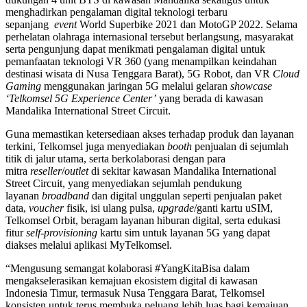
menghadirkan pengalaman digital teknologi terbaru
sepanjang
event
World Superbike 2021 dan MotoGP 2022. Selama
perhelatan olahraga internasional tersebut berlangsung, masyarakat
serta pengunjung dapat menikmati pengalaman digital untuk
pemanfaatan teknologi VR 360 (yang menampilkan keindahan
destinasi wisata di Nusa Tenggara Barat), 5G Robot, dan VR
Cloud
Gaming
menggunakan jaringan 5G melalui gelaran
showcase
‘Telkomsel 5G Experience Center’
yang berada di kawasan
Mandalika International Street Circuit.
Guna memastikan ketersediaan akses terhadap produk dan layanan
terkini, Telkomsel juga menyediakan
booth
penjualan di sejumlah
titik di jalur utama, serta berkolaborasi dengan para
mitra
reseller
/
outlet
di sekitar kawasan Mandalika International
Street Circuit, yang menyediakan sejumlah pendukung
layanan
broadband
dan digital unggulan seperti penjualan paket
data,
voucher
fisik, isi ulang pulsa,
upgrade
/ganti kartu uSIM,
Telkomsel Orbit, beragam layanan hiburan digital, serta edukasi
fitur
self-provisioning
kartu sim untuk layanan 5G yang dapat
diakses melalui aplikasi MyTelkomsel.
“Mengusung semangat kolaborasi #YangKitaBisa dalam
mengakselerasikan kemajuan ekosistem digital di kawasan
Indonesia Timur, termasuk Nusa Tenggara Barat, Telkomsel
konsisten untuk terus membuka peluang lebih luas bagi kemajuan