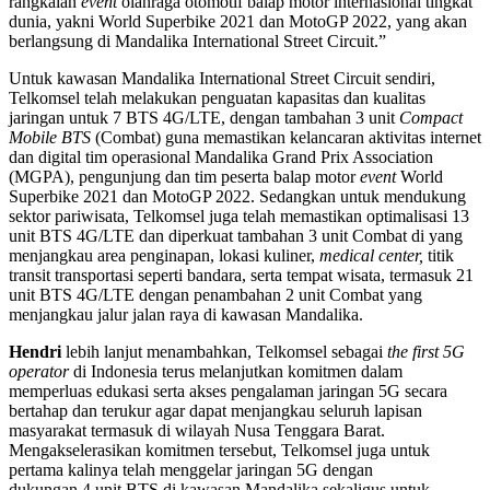
rangkaian
event
olahraga otomotif balap motor internasional tingkat
dunia, yakni World Superbike 2021 dan MotoGP 2022, yang akan
berlangsung di Mandalika International Street Circuit.”
Untuk kawasan Mandalika International Street Circuit sendiri,
Telkomsel telah melakukan penguatan kapasitas dan kualitas
jaringan untuk 7 BTS 4G/LTE, dengan tambahan 3 unit
Compact
Mobile BTS
(Combat) guna memastikan kelancaran aktivitas internet
dan digital tim operasional Mandalika Grand Prix Association
(MGPA), pengunjung dan tim peserta balap motor
event
World
Superbike 2021 dan MotoGP 2022. Sedangkan untuk mendukung
sektor pariwisata, Telkomsel juga telah memastikan optimalisasi 13
unit BTS 4G/LTE dan diperkuat tambahan 3 unit Combat di yang
menjangkau area penginapan, lokasi kuliner,
medical center,
titik
transit transportasi seperti bandara, serta tempat wisata, termasuk 21
unit BTS 4G/LTE dengan penambahan 2 unit Combat yang
menjangkau jalur jalan raya di kawasan Mandalika.
Hendri
lebih lanjut menambahkan, Telkomsel sebagai
the first 5G
operator
di Indonesia terus melanjutkan komitmen dalam
memperluas edukasi serta akses pengalaman jaringan 5G secara
bertahap dan terukur agar dapat menjangkau seluruh lapisan
masyarakat termasuk di wilayah Nusa Tenggara Barat.
Mengakselerasikan komitmen tersebut, Telkomsel juga untuk
pertama kalinya telah menggelar jaringan 5G dengan
dukungan 4 unit BTS di kawasan Mandalika sekaligus untuk