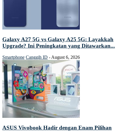
Galaxy A27 5G vs Galaxy A25 5G: Layakkah
Upgrade? Ini Peningkatan yang Ditawarkan...
Smartphone
Canggih ID
-
August 6, 2026
ASUS Vivobook Hadir dengan Enam Pilihan