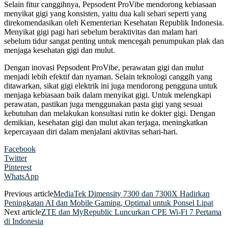
Selain fitur canggihnya, Pepsodent ProVibe mendorong kebiasaan
menyikat gigi yang konsisten, yaitu dua kali sehari seperti yang
direkomendasikan oleh Kementerian Kesehatan Republik Indonesia.
Menyikat gigi pagi hari sebelum beraktivitas dan malam hari
sebelum tidur sangat penting untuk mencegah penumpukan plak dan
menjaga kesehatan gigi dan mulut.
Dengan inovasi Pepsodent ProVibe, perawatan gigi dan mulut
menjadi lebih efektif dan nyaman. Selain teknologi canggih yang
ditawarkan, sikat gigi elektrik ini juga mendorong pengguna untuk
menjaga kebiasaan baik dalam menyikat gigi. Untuk melengkapi
perawatan, pastikan juga menggunakan pasta gigi yang sesuai
kebutuhan dan melakukan konsultasi rutin ke dokter gigi. Dengan
demikian, kesehatan gigi dan mulut akan terjaga, meningkatkan
kepercayaan diri dalam menjalani aktivitas sehari-hari.
Facebook
Twitter
Pinterest
WhatsApp
Previous article
MediaTek Dimensity 7300 dan 7300X Hadirkan
Peningkatan AI dan Mobile Gaming, Optimal untuk Ponsel Lipat
Next article
ZTE dan MyRepublic Luncurkan CPE Wi-Fi 7 Pertama
di Indonesia