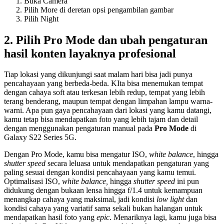
Buka Camera
Pilih More di deretan opsi pengambilan gambar
Pilih Night
2.
Pilih Pro Mode dan ubah pengaturan
hasil konten layaknya profesional
Tiap lokasi yang dikunjungi saat malam hari bisa jadi punya
pencahayaan yang berbeda-beda. KIta bisa menemukan tempat
dengan cahaya soft atau terkesan lebih redup, tempat yang lebih
terang benderang, maupun tempat dengan limpahan lampu warna-
warni. Apa pun gaya pencahayaan dari lokasi yang kamu datangi,
kamu tetap bisa mendapatkan foto yang lebih tajam dan detail
dengan menggunakan pengaturan manual pada
Pro Mode
di
Galaxy S22 Series 5G.
Dengan Pro Mode, kamu bisa mengatur ISO,
white balance
, hingga
shutter speed
secara leluasa untuk mendapatkan pengaturan yang
paling sesuai dengan kondisi pencahayaan yang kamu temui.
Optimalisasi ISO,
white balance,
hingga
shutter speed
ini pun
didukung dengan bukaan lensa hingga f/1.4 untuk kemampuan
menangkap cahaya yang maksimal, jadi kondisi
low light
dan
kondisi cahaya yang variatif sama sekali bukan halangan untuk
mendapatkan hasil foto yang
epic
. Menariknya lagi, kamu juga bisa