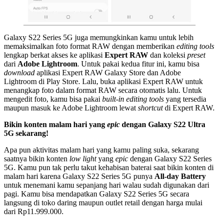
Galaxy S22 Series 5G juga memungkinkan kamu untuk lebih
memaksimalkan foto format RAW dengan memberikan
editing tools
lengkap berkat akses ke aplikasi
Expert RAW
dan koleksi
preset
dari
Adobe Lightroom
. Untuk pakai kedua fitur ini, kamu bisa
download
aplikasi Expert RAW Galaxy Store dan Adobe
Lightroom di Play Store. Lalu, buka aplikasi Expert RAW untuk
menangkap foto dalam format RAW secara otomatis lalu. Untuk
mengedit foto, kamu bisa pakai
built-in editing tools
yang tersedia
maupun masuk ke Adobe Lightroom lewat
shortcut
di Expert RAW.
Bikin konten malam hari yang
epic
dengan Galaxy S22 Ultra
5G sekarang!
Apa pun aktivitas malam hari yang kamu paling suka, sekarang
saatnya bikin konten
low light
yang
epic
dengan Galaxy S22 Series
5G. Kamu pun tak perlu takut kehabisan baterai saat bikin konten di
malam hari karena Galaxy S22 Series 5G punya
All-day Battery
untuk menemani kamu sepanjang hari walau sudah digunakan dari
pagi. Kamu bisa mendapatkan Galaxy S22 Series 5G secara
langsung di toko daring maupun outlet retail dengan harga mulai
dari Rp11.999.000.