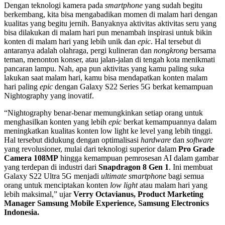
Dengan teknologi kamera pada
smartphone
yang sudah begitu
berkembang, kita bisa mengabadikan momen di malam hari dengan
kualitas yang begitu jernih. Banyaknya aktivitas aktivitas seru yang
bisa dilakukan di malam hari pun menambah inspirasi untuk bikin
konten di malam hari yang lebih unik dan
epic
. Hal tersebut di
antaranya adalah olahraga, pergi kulineran dan
nongkrong
bersama
teman, menonton konser, atau jalan-jalan di tengah kota menikmati
pancaran lampu. Nah, apa pun aktivitas yang kamu paling suka
lakukan saat malam hari, kamu bisa mendapatkan konten malam
hari paling
epic
dengan Galaxy S22 Series 5G berkat kemampuan
Nightography yang inovatif.
“Nightography benar-benar memungkinkan setiap orang untuk
menghasilkan konten yang lebih
epic
berkat kemampuannya dalam
meningkatkan kualitas konten low light ke level yang lebih tinggi.
Hal tersebut didukung dengan optimalisasi
hardware
dan
software
yang revolusioner, mulai dari teknologi superior dalam
Pro Grade
Camera 108MP
hingga kemampuan pemrosesan AI dalam gambar
yang terdepan di industri dari
Snapdragon 8 Gen 1
. Ini membuat
Galaxy S22 Ultra 5G menjadi
ultimate
smartphone
bagi semua
orang untuk menciptakan konten
low light
atau malam hari yang
lebih maksimal,” ujar
Verry Octavianus, Product Marketing
Manager Samsung Mobile Experience, Samsung Electronics
Indonesia.