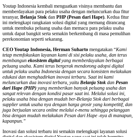
Youtap Indonesia kembali menguatkan visinya membantu dan
memberdayakan para pelaku usaha dengan meluncurkan dua fitur
teranyar,
Belanja Stok
dan
PHP (Pesan dari Hape)
. Kedua fitur
ini melengkapi rangkaian solusi digital yang memang dirancang
untuk membuka peluang usaha dan memacu para pelaku usaha
untuk dapat bangkit serta semakin berkembang di masa pemulihan
perekonomian seperti sekarang.
CEO Youtap Indonesia, Herman Suharto
mengatakan “
Kami
tetap memfokuskan layanan kami di sisi pelaku usaha, dan terus
membangun
ekosistem digital
yang memberdayakan berbagai
peluang usaha. Kami terus bergerak mendorong adopsi digital
untuk pelaku usaha Indonesia dengan secara konsisten melakukan
edukasi dan menghadirkan inovasi terbaru. Saat ini kami
meluncurkan dua inovasi terbaru, yaitu
Belanja Stok
dan
Pesan
dari Hape (PHP)
yang memberikan banyak peluang usaha dan
sangat relevan dengan kondisi pasar saat ini. Melalui solusi ini,
pelaku usaha bisa dengan mudah ber-Belanja Stok dari berbagai
supplier untuk usaha nya dengan harga grosir yang kompetitif, dan
juga berjualan secara online melalui e-menu sehingga pelanggan
bisa dengan mudah melakukan Pesan dari Hape -nya di manapun,
kapanpun.”
Inovasi dan solusi terbaru ini semakin melengkapi layanan solusi
digital dan ekosistem digital Youtap yang saat ini telah bermitra