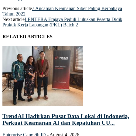
Previous article
7 Ancaman Keamanan Siber Paling Berbahaya
Tahun 2022
Next article
LENTERA Erajaya Peduli Luluskan Peserta Didik
Praktik Kerja Lapangan (PKL) Batch 2
RELATED ARTICLES
TrendAI Hadirkan Pusat Data Lokal di Indonesia,
Perkuat Keamanan AI dan Kepatuhan UU...
Enterprise
Canggih ID
-
August 4, 2026