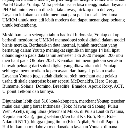
Portal Usaha Youtap. Mitra pelaku usaha bisa menggunakan layanan
PHP ini untuk emenu dine-in, take-away, pick-up dan delivery.
Layanan ini akan semakin membuat para pelaku usaha terutama
UMKM untuk menjadi lebih modern dan dapat menangkap peluang
untuk berkembang.
Meski baru satu setengah tahun hadir di Indonesia, Youtap cukup
berhasil mendorong UMKM mengadopsi solusi digital dalam model
bisnis mereka. Berdasarkan data internal, jumlah merchant yang
bernaung dalam Youtap meningkat signifikan hingga 14 kali lipat
dibandingkan pada data tahun semester 1 di 2020 menjadi 200 ribu
merchant pada Oktober 2021. Kenaikan ini menunjukkan semakin
banyak peluang dari solusi digital yang ditawarkan oleh Youtap
sehingga memunculkan kepercayaan dari banyak pelaku usaha.
Layanan Youtap juga sudah diadopsi oleh merchant atau pelaku
usaha di skala enterprise besar seperti McDonald’s, Hero Group,
Bumame, Solaria, Domino, Breadlife, Emados, Apotik Roxy, ACT,
U-point Telkom dan lainnya.
Digunakan lebih dari 510 kota/kabupaten, merchant Youtap tersebar
mulai dari ujung barat Indonesia (Toko Mawar di Sabang, Pulau
Weh, Aceh), ujung utara (Merchant Milka, di Pulau Laut di Natuna,
Kepulauan Riau), ujung selatan (Merchant Kk Bo’i, Boa, Rote
Ndao di NTT), hingga ujung timur (Kios Aqilah, Sota di Papua).
Hal ini karena mudahnya mendapatkan layanan Youtap, dimana