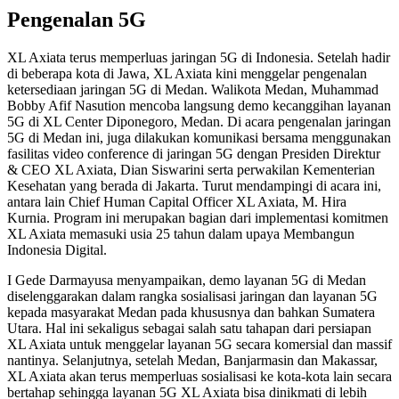
Pengenalan 5G
XL Axiata terus memperluas jaringan 5G di Indonesia. Setelah hadir
di beberapa kota di Jawa, XL Axiata kini menggelar pengenalan
ketersediaan jaringan 5G di Medan. Walikota Medan, Muhammad
Bobby Afif Nasution mencoba langsung demo kecanggihan layanan
5G di XL Center Diponegoro, Medan. Di acara pengenalan jaringan
5G di Medan ini, juga dilakukan komunikasi bersama menggunakan
fasilitas video conference di jaringan 5G dengan Presiden Direktur
& CEO XL Axiata, Dian Siswarini serta perwakilan Kementerian
Kesehatan yang berada di Jakarta. Turut mendampingi di acara ini,
antara lain Chief Human Capital Officer XL Axiata, M. Hira
Kurnia. Program ini merupakan bagian dari implementasi komitmen
XL Axiata memasuki usia 25 tahun dalam upaya Membangun
Indonesia Digital.
I Gede Darmayusa menyampaikan, demo layanan 5G di Medan
diselenggarakan dalam rangka sosialisasi jaringan dan layanan 5G
kepada masyarakat Medan pada khususnya dan bahkan Sumatera
Utara. Hal ini sekaligus sebagai salah satu tahapan dari persiapan
XL Axiata untuk menggelar layanan 5G secara komersial dan massif
nantinya. Selanjutnya, setelah Medan, Banjarmasin dan Makassar,
XL Axiata akan terus memperluas sosialisasi ke kota-kota lain secara
bertahap sehingga layanan 5G XL Axiata bisa dinikmati di lebih