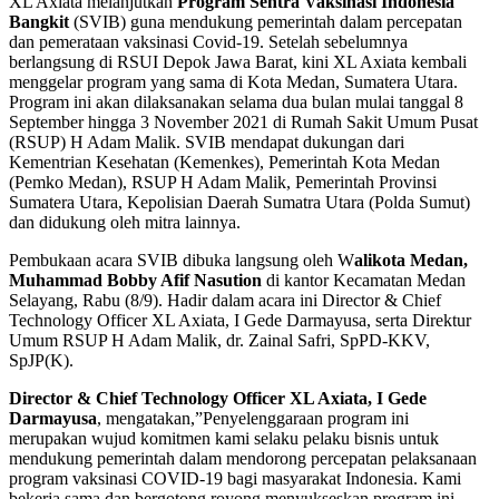
XL Axiata melanjutkan
Program Sentra Vaksinasi Indonesia
Bangkit
(SVIB) guna mendukung pemerintah dalam percepatan
dan pemerataan vaksinasi Covid-19. Setelah sebelumnya
berlangsung di RSUI Depok Jawa Barat, kini XL Axiata kembali
menggelar program yang sama di Kota Medan, Sumatera Utara.
Program ini akan dilaksanakan selama dua bulan mulai tanggal 8
September hingga 3 November 2021 di Rumah Sakit Umum Pusat
(RSUP) H Adam Malik. SVIB mendapat dukungan dari
Kementrian Kesehatan (Kemenkes), Pemerintah Kota Medan
(Pemko Medan), RSUP H Adam Malik, Pemerintah Provinsi
Sumatera Utara, Kepolisian Daerah Sumatra Utara (Polda Sumut)
dan didukung oleh mitra lainnya.
Pembukaan acara SVIB dibuka langsung oleh W
alikota Medan,
Muhammad Bobby Afif Nasution
di kantor Kecamatan Medan
Selayang, Rabu (8/9). Hadir dalam acara ini Director & Chief
Technology Officer XL Axiata, I Gede Darmayusa, serta Direktur
Umum RSUP H Adam Malik, dr. Zainal Safri, SpPD-KKV,
SpJP(K).
Director & Chief Technology Officer XL Axiata, I Gede
Darmayusa
, mengatakan,”Penyelenggaraan program ini
merupakan wujud komitmen kami selaku pelaku bisnis untuk
mendukung pemerintah dalam mendorong percepatan pelaksanaan
program vaksinasi COVID-19 bagi masyarakat Indonesia. Kami
bekerja sama dan bergotong royong menyukseskan program ini,