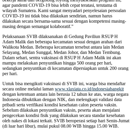
agar pandemi COVID-19 bisa lebih cepat teratasi, terutama di
wilayah Sumatera. Kami sangat menyadari penyelesaian persoalan
COVID-19 ini tidak bisa dilakukan sendirian, namun harus
dilakukan secara bersama-sama sesuai dengan kompetensi masing-
masing dengan semangat kolaboratif.”
Pelaksanaan SVIB dilaksanakan di Gedung Paviliun RSUP H
Adam Malik dan beberapa kecamatan sesuai dengan arahan dari
Walikota Medan. Beberapa kecamatan tersebut antara lain Medan
Selayang, Medan Sunggal, Medan Johor, dan Medan Tembung.
Dalam sehari, sentra vaksinasi di RSUP H Adam Malik ini akan
mampu melakukan penyuntikan hingga 500 orang per hari,
sedangkan penyuntikan di kecamatan dipersiapkan untuk 200 orang
per hari.
Untuk bisa mengikuti vaksinasi di SVIB ini, warga bisa mendaftar
secara online melalui laman
www.xlaxiata.co.id/indonesiabangkit
dengan ketentuan antara lain berusia 12 tahun ke atas, warga negara
Indonesia dibuktikan dengan NIK, dan melengkapi validasi data
pribadi serta verifikasi kondisi kesehatan calon peserta vaksin.
Sebelum dilakukan penyuntikan vaksin, peserta akan menjalani
pengecekan kondisi fisik yang dilakukan secara standar kesehatan
oleh nakes di lokasi terkait. SVIB beroperasi setiap hari Senin-Jumat
(di luar hari libur), mulai pukul 08.00 WIB hingga 15.00 WIB.