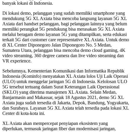
banyak lokasi di Indonesia.
Di lokasi demo, pelanggan yang sudah memiliki smartphone yang
mendukung 5G XL Axiata bisa mencoba langsung layanan 5G XL
Axiata dari handset pelanggan, bagi pelanggan lainnya yang belum
memiliki perangkat 5G pendukung bisa merasakan 5G XL Axiata
melalui beragam demo layanan 5G yang ditampilkan, serta edukasi
terkait 5G dari customer care representative XL Axiata. Untuk demo
di XL Center Diponegoro Jalan Diponegoro No. 5 Medan,
Sumatera Utara, pelanggan bisa mencoba demo cloud gaming, 4K
video streaming, 360 degree camera dan live video streaming dan
VR experience.
Sebelumnya, Kementerian Komunikasi dan Informatika Republik
Indonesia (Kominfo) menyatakan XL Axiata lolos Uji Laik Operasi
(ULO) untuk menggelar jaringan 5G di Indonesia. Kelolosan ULO
5G tersebut tertuang dalam Surat Keterangan Laik Operasional
(SKLO) yang diterima manajemen XL Axiata. Selain Medan,
Banjarmasin and Makassar, sejak 18 Agustus 2021, demo 5G XL
Axiata juga sudah tersedia di Jakarta, Depok, Bandung, Yogyakarta,
dan Surabaya. Layanan 5G XL Axiata telah tersedia pada lokasi XL
Center di kota-kota ini.
XL Axiata akan mempercepat penyiapan ekosistem yang
diperlukan, termasuk jaringan fiber dan modernisasi jaringan,