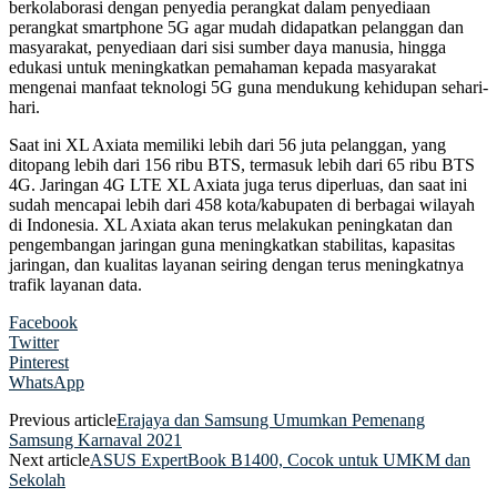
berkolaborasi dengan penyedia perangkat dalam penyediaan
perangkat smartphone 5G agar mudah didapatkan pelanggan dan
masyarakat, penyediaan dari sisi sumber daya manusia, hingga
edukasi untuk meningkatkan pemahaman kepada masyarakat
mengenai manfaat teknologi 5G guna mendukung kehidupan sehari-
hari.
Saat ini XL Axiata memiliki lebih dari 56 juta pelanggan, yang
ditopang lebih dari 156 ribu BTS, termasuk lebih dari 65 ribu BTS
4G. Jaringan 4G LTE XL Axiata juga terus diperluas, dan saat ini
sudah mencapai lebih dari 458 kota/kabupaten di berbagai wilayah
di Indonesia. XL Axiata akan terus melakukan peningkatan dan
pengembangan jaringan guna meningkatkan stabilitas, kapasitas
jaringan, dan kualitas layanan seiring dengan terus meningkatnya
trafik layanan data.
Facebook
Twitter
Pinterest
WhatsApp
Previous article
Erajaya dan Samsung Umumkan Pemenang
Samsung Karnaval 2021
Next article
ASUS ExpertBook B1400, Cocok untuk UMKM dan
Sekolah