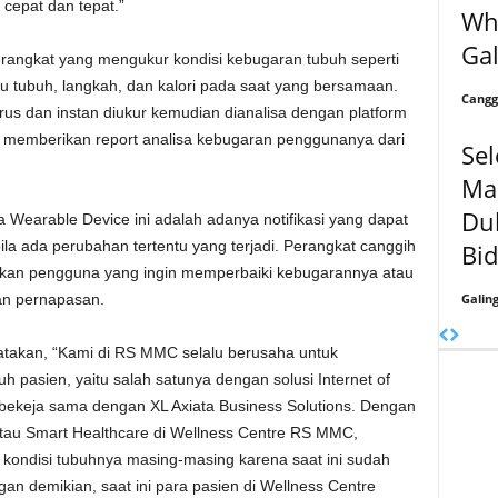
epat dan tepat.”
Wh
Gal
rangkat yang mengukur kondisi kebugaran tubuh seperti
u tubuh, langkah, dan kalori pada saat yang bersamaan.
Cangg
rus dan instan diukur kemudian dianalisa dengan platform
at memberikan report analisa kebugaran penggunanya dari
Sel
Ma
Du
a Wearable Device ini adalah adanya notifikasi yang dapat
la ada perubahan tertentu yang terjadi. Perangkat canggih
Bid
an pengguna yang ingin memperbaiki kebugarannya atau
Galin
dan pernapasan.
takan, “Kami di RS MMC selalu berusaha untuk
 pasien, yaitu salah satunya dengan solusi Internet of
a, bekeja sama dengan XL Axiata Business Solutions. Dengan
tau Smart Healthcare di Wellness Centre RS MMC,
 kondisi tubuhnya masing-masing karena saat ini sudah
n demikian, saat ini para pasien di Wellness Centre