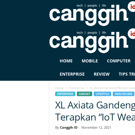
C
HOME
MOBILE
COMPUTER
A
N
ENTERPRISE
REVIEW
TIPS TR
G
G
Home
Enterprise
XL Axiata Gandeng Rumah Saki
I
ENTERPRISE
GADGET
LIFESTYLE
HEALTHCARE
H
XL Axiata Ganden
I
D
Terapkan “IoT Wea
By
Canggih ID
-
November 12, 2021