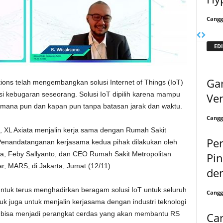
Cangg
EDI
Ga
tions telah mengembangkan solusi Internet of Things (IoT)
i kebugaran seseorang. Solusi IoT dipilih karena mampu
Ven
di mana pun dan kapan pun tanpa batasan jarak dan waktu.
Cangg
t, XL Axiata menjalin kerja sama dengan Rumah Sakit
Per
Penandatanganan kerjasama kedua pihak dilakukan oleh
ata, Feby Sallyanto, dan CEO Rumah Sakit Metropolitan
Pi
r, MARS, di Jakarta, Jumat (12/11).
de
ntuk terus menghadirkan beragam solusi IoT untuk seluruh
Cangg
suk juga untuk menjalin kerjasama dengan industri teknologi
i bisa menjadi perangkat cerdas yang akan membantu RS
Ca