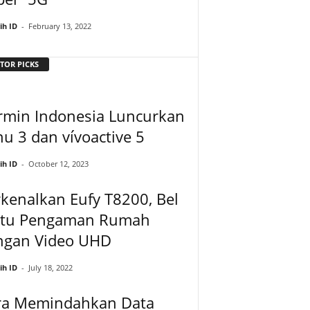
ih ID
-
February 13, 2022
TOR PICKS
rmin Indonesia Luncurkan
u 3 dan vívoactive 5
ih ID
-
October 12, 2023
kenalkan Eufy T8200, Bel
ntu Pengaman Rumah
ngan Video UHD
ih ID
-
July 18, 2022
ra Memindahkan Data