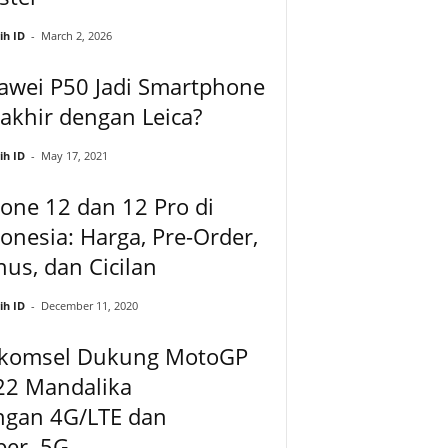
ih ID
-
March 2, 2026
awei P50 Jadi Smartphone
akhir dengan Leica?
ih ID
-
May 17, 2021
one 12 dan 12 Pro di
onesia: Harga, Pre-Order,
us, dan Cicilan
ih ID
-
December 11, 2020
lkomsel Dukung MotoGP
22 Mandalika
ngan 4G/LTE dan
per 5G