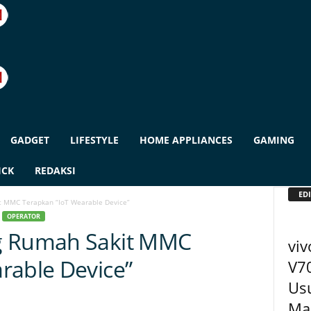
GADGET
LIFESTYLE
HOME APPLIANCES
GAMING
ICK
REDAKSI
EDI
t MMC Terapkan “IoT Wearable Device”
OPERATOR
g Rumah Sakit MMC
viv
rable Device”
V70
Usu
Ma