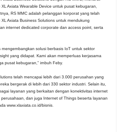
i XL Axiata Wearable Device untuk pusat kebugaran,
utnya, RS MMC adalah pelanggan korporat yang telah
i XL Axiata Business Solutions untuk mendukung
nan internet dedicated corporate dan access point, serta
s mengembangkan solusi berbasis IoT untuk sektor
nsight yang didapat. Kami akan memperluas kerjasama
ga pusat kebugaran,” imbuh Feby.
olutions telah mencapai lebih dari 3.000 perusahan yang
eka bergerak di lebih dari 330 sektor industri. Selain itu,
bagai layanan yang berkaitan dengan konektivitas internet
s perusahaan, dan juga Internet of Things beserta layanan
da www.xlaxiata.co.id/bisnis.