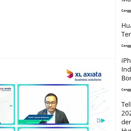
Cangg
Hu
Ter
Cangg
iPh
Ind
Bon
Cangg
Te
20
de
Hy