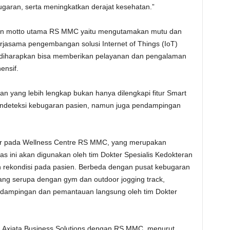
ugaran, serta meningkatkan derajat kesehatan.”
an motto utama RS MMC yaitu mengutamakan mutu dan
rjasama pengembangan solusi Internet of Things (IoT)
ni diharapkan bisa memberikan pelayanan dan pengalaman
ensif.
n yang lebih lengkap bukan hanya dilengkapi fitur Smart
ndeteksi kebugaran pasien, namun juga pendampingan
dir pada Wellness Centre RS MMC, yang merupakan
as ini akan digunakan oleh tim Dokter Spesialis Kedokteran
 rekondisi pada pasien. Berbeda dengan pusat kebugaran
yang serupa dengan gym dan outdoor jogging track,
endampingan dan pemantauan langsung oleh tim Dokter
 XL Axiata Business Solutions dengan RS MMC, menurut