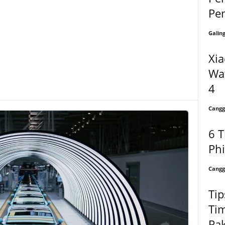
Pe
Galin
Xia
Wat
4
Cangg
6 
Ph
Cangg
Tip
Tim
Pak