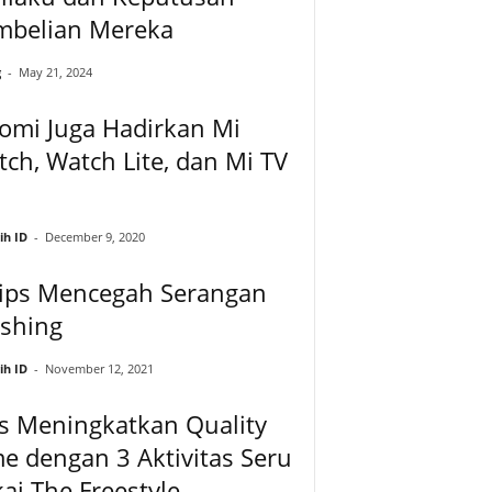
mbelian Mereka
g
-
May 21, 2024
omi Juga Hadirkan Mi
ch, Watch Lite, dan Mi TV
ih ID
-
December 9, 2020
Tips Mencegah Serangan
ishing
ih ID
-
November 12, 2021
s Meningkatkan Quality
e dengan 3 Aktivitas Seru
ai The Freestyle