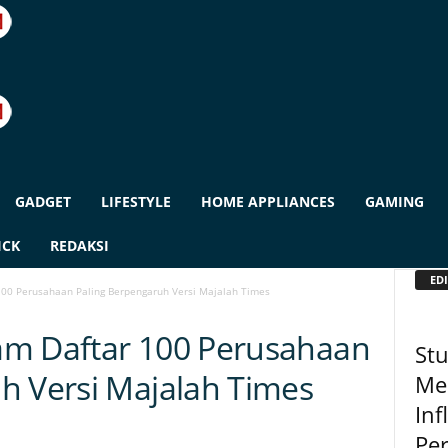
GADGET
LIFESTYLE
HOME APPLIANCES
GAMING
ICK
REDAKSI
EDI
00 Perusahaan Paling Berpengaruh Versi Majalah Times
am Daftar 100 Perusahaan
St
h Versi Majalah Times
Me
In
Pe