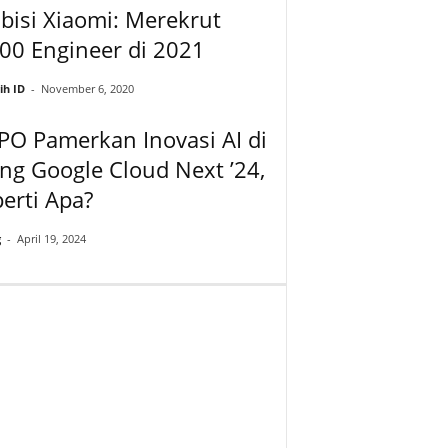
isi Xiaomi: Merekrut
00 Engineer di 2021
ih ID
-
November 6, 2020
O Pamerkan Inovasi AI di
ng Google Cloud Next ’24,
erti Apa?
g
-
April 19, 2024