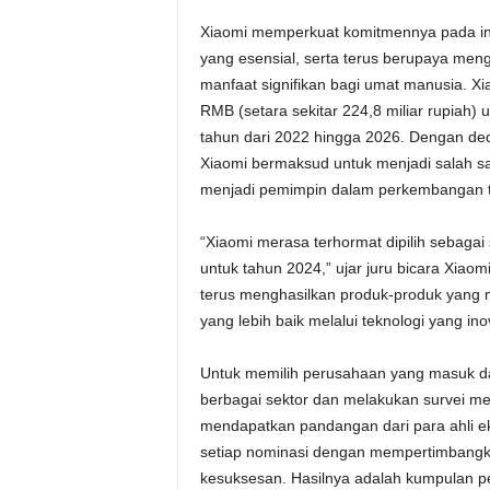
Xiaomi memperkuat komitmennya pada inves
yang esensial, serta terus berupaya men
manfaat signifikan bagi umat manusia. Xi
RMB (setara sekitar 224,8 miliar rupiah)
tahun dari 2022 hingga 2026. Dengan ded
Xiaomi bermaksud untuk menjadi salah sat
menjadi pemimpin dalam perkembangan te
“Xiaomi merasa terhormat dipilih sebagai
untuk tahun 2024,” ujar juru bicara Xia
terus menghasilkan produk-produk yang m
yang lebih baik melalui teknologi yang inov
Untuk memilih perusahaan yang masuk da
berbagai sektor dan melakukan survei mel
mendapatkan pandangan dari para ahli ek
setiap nominasi dengan mempertimbangkan 
kesuksesan. Hasilnya adalah kumpulan p