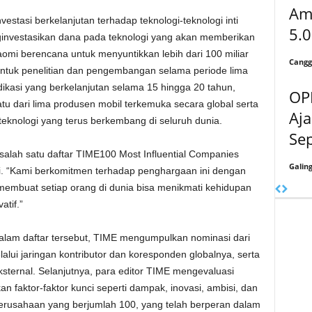
Amb
tasi berkelanjutan terhadap teknologi-teknologi inti
5.0
ginvestasikan dana pada teknologi yang akan memberikan
aomi berencana untuk menyuntikkan lebih dari 100 miliar
Cangg
 untuk penelitian dan pengembangan selama periode lima
ikasi yang berkelanjutan selama 15 hingga 20 tahun,
OPP
u dari lima produsen mobil terkemuka secara global serta
Aja
knologi yang terus berkembang di seluruh dunia.
Sep
 salah satu daftar TIME100 Most Influential Companies
Galin
omi. “Kami berkomitmen terhadap penghargaan ini dengan
embuat setiap orang di dunia bisa menikmati kehidupan
atif.”
lam daftar tersebut, TIME mengumpulkan nominasi dari
alui jaringan kontributor dan koresponden globalnya, serta
sternal. Selanjutnya, para editor TIME mengevaluasi
faktor-faktor kunci seperti dampak, inovasi, ambisi, dan
erusahaan yang berjumlah 100, yang telah berperan dalam