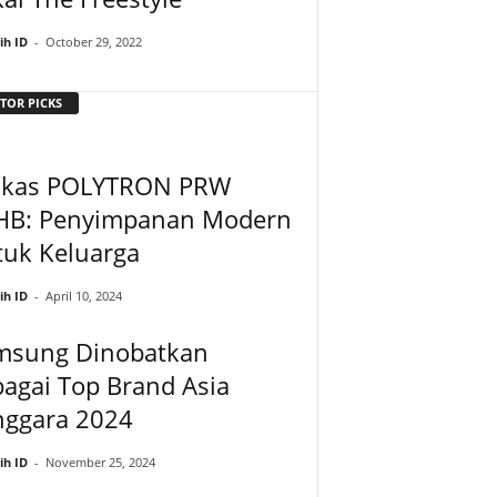
ih ID
-
October 29, 2022
TOR PICKS
lkas POLYTRON PRW
HB: Penyimpanan Modern
tuk Keluarga
ih ID
-
April 10, 2024
msung Dinobatkan
agai Top Brand Asia
nggara 2024
ih ID
-
November 25, 2024