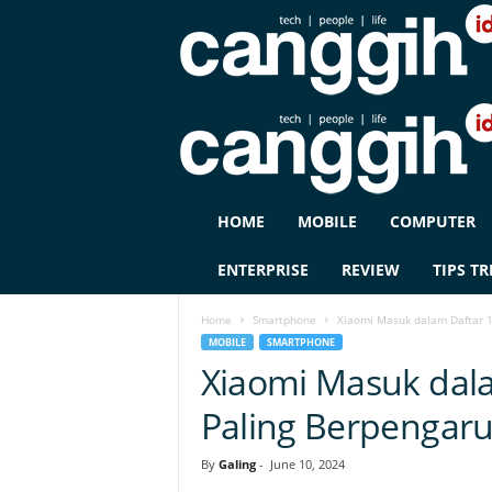
C
HOME
MOBILE
COMPUTER
A
N
ENTERPRISE
REVIEW
TIPS TR
G
G
Home
Smartphone
Xiaomi Masuk dalam Daftar 1
I
MOBILE
SMARTPHONE
H
Xiaomi Masuk dal
I
D
Paling Berpengaru
By
Galing
-
June 10, 2024