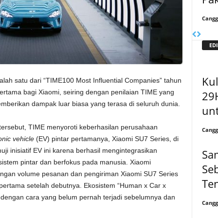
Cangg
EDI
Ku
lah satu dari “TIME100 Most Influential Companies” tahun
ertama bagi Xiaomi, seiring dengan penilaian TIME yang
29
erikan dampak luar biasa yang terasa di seluruh dunia.
un
tersebut, TIME menyoroti keberhasilan perusahaan
Cangg
onic vehicle
(EV) pintar pertamanya, Xiaomi SU7 Series, di
 inisiatif EV ini karena berhasil mengintegrasikan
Sa
istem pintar dan berfokus pada manusia. Xiaomi
Seb
dengan volume pesanan dan pengiriman Xiaomi SU7 Series
Te
ertama setelah debutnya. Ekosistem “Human x Car x
dengan cara yang belum pernah terjadi sebelumnya dan
Cangg