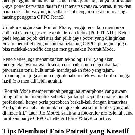
oleh pengguna untuk menghasilkan foto potret layaknya profesional.
Gaya potret bervariasi dalam hal intensitas cahaya, warna, filter, dan
parameter lainnya yang tersedia sesuai dengan selera dari masing-
masing pengguna OPPO Reno3.
Untuk menggunakan Portrait Mode, pengguna cukup membuka
aplikasi Camera, geser ke arah kiri dan ketuk [PORTRAIT]. Ketuk
pada bagian pojok kiri atas dan pilih gaya potret yang diinginkan.
Selain memotret dengan kamera belakang OPPO, pengguna juga
bisa melakukan selfie dengan menggunakan Portrait Mode.
Reno Series juga menambahkan teknologi HSL yang akan
mengoreksi warna wajah secara otomatis dan mengembalikan
pewarnaan tonal kulit untuk mendapatkan foto yang tajam.
Teknologi ini juga akan mengoptimalkan efek warna kulit sehingga
hasil foto menjadi lebih atraktif.
“Portrait Mode mempermudah pengguna smartphone yang awam
fotografi untuk memotret subjek agar tampil seperti seorang model
profesional, hanya perlu percobaan berkali-kali dengan kreativitas
Anda, intinya cobalah untuk mengeksplorasi seluruh filter yang ada
di mode ini,” tutur Rio Motret, salah satu fotografer profesional yang
turut kampanye OPPO #BetterAtHome #StayProductive.
Tips Membuat Foto Potrait yang Kreatif