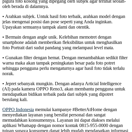
pigura foto kosong yang dipegang oleh subjek agar terlihat seolah-
oleh berada di dalamnya.
• Arahkan subjek. Untuk hasil foto terbaik, arahkan model dengan
jelas mengenai posisi dan pose seperti yang Anda inginkan.
Upayakan semuanya tampak alami dan otentik.
• Bermain dengan angle unik. Kelebihan memotret dengan
smartphone adalah memberikan fleksibilitas untuk menghasilkan
foto Portrait dari sudut pandang yang melampaui level mata.
• Gunakan filter dengan hemat. Dengan menambahkan sedikit filter
warna maka akan tampak peningkatan besar pada foto potret
sehingga pengguna perlu mengaturnya agar hasil foto tidak terlalu
norak.
• Jepret sebanyak mungkin. Dengan adanya Articial Intelligence
(AI) pada kamera OPPO Reno3, akan membantu pengguna untuk
mendapatkan bidikan terbaik pada dari subjek yang dipotret
berulang kali.
OPPO Indonesia
memulai kampanye #BetterAtHome dengan
menyediakan layanan yang bersifat personal dan sangat
memudahkan konsumennya. Layanan ini dapat diakses melalui
aplikasi Whatsapp dengan nomor kontak 0815-955-0000 dengan
tujuan supaya konsumen dapat lebih mudah mendapatkan informasi