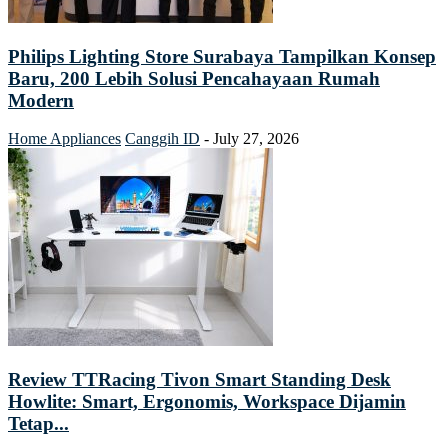
Philips Lighting Store Surabaya Tampilkan Konsep
Baru, 200 Lebih Solusi Pencahayaan Rumah
Modern
Home Appliances
Canggih ID
-
July 27, 2026
Review TTRacing Tivon Smart Standing Desk
Howlite: Smart, Ergonomis, Workspace Dijamin
Tetap...