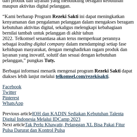
dari produk dan layanan yang mendukung beragam kebutuhan
maupun aktivitas digital pelanggan.
“Kami berharap Program
Re
zeki Sakti
ini dapat meningkatkan
kenyamanan dan pengalaman pelanggan dalam mengakses beragam
kebutuhan aktivitas digital, sekaligus melengkapi kebahagiaan
bernilai tambah untuk pelanggan di akhir tahun
2022. Telkomsel senantiasa akan terus memperkuat perannya
sebagai
leading digital company
dalam mendampingi setiap fase
kehidupan masyarakat, dengan menghadirkan ragam produk dan
layanan yang inovatif, solutif dan sesuai dengan kebutuhan
pelanggan,” pungkas
Tuty.
Berbagai informasi menarik mengenai program
Re
zeki Sakti
dapat
diakses lebih lanjut melalui
telkomsel.com/rezekisakti
.
Facebook
Twitter
Pinterest
WhatsApp
Previous article
IOH dan KADIN Sediakan Kebutuhan Talenta
Digital Indonesia Melalui IDCamp 2023
Next article
Tak Perlu Khawatir, Pelanggan XL Bisa Pakai Fitur
Pulsa Darurat dan Kontrol Pulsa