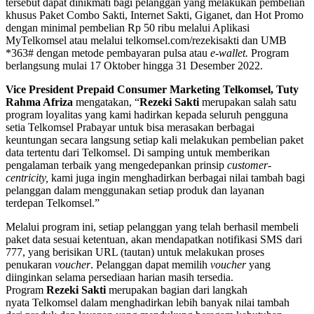
tersebut dapat dinikmati bagi pelanggan yang melakukan pembelian
khusus Paket Combo Sakti, Internet Sakti, Giganet, dan Hot Promo
dengan minimal pembelian Rp 50 ribu melalui Aplikasi
MyTelkomsel atau melalui telkomsel.com/rezekisakti dan UMB
*363# dengan metode pembayaran pulsa atau
e-wallet.
Program
berlangsung mulai 17 Oktober hingga 31 Desember 2022.
Vice President Prepaid Consumer Marketing Telkomsel, Tuty
Rahma Afriza
mengatakan, “
Re
zeki Sakti
merupakan salah satu
program loyalitas yang kami hadirkan kepada seluruh pengguna
setia Telkomsel Prabayar untuk bisa merasakan berbagai
keuntungan secara langsung setiap kali melakukan pembelian paket
data tertentu dari Telkomsel. Di samping untuk memberikan
pengalaman terbaik yang mengedepankan prinsip
customer-
centricity,
kami juga ingin menghadirkan berbagai nilai tambah bagi
pelanggan dalam menggunakan setiap produk dan layanan
terdepan Telkomsel.”
Melalui program ini, setiap pelanggan yang telah berhasil membeli
paket data sesuai ketentuan, akan mendapatkan notifikasi SMS dari
777, yang berisikan URL (tautan) untuk melakukan proses
penukaran
voucher
. Pelanggan dapat memilih
voucher
yang
diinginkan selama persediaan harian masih tersedia.
Program
Rezeki Sakti
merupakan bagian dari langkah
nyata Telkomsel dalam menghadirkan lebih banyak nilai tambah