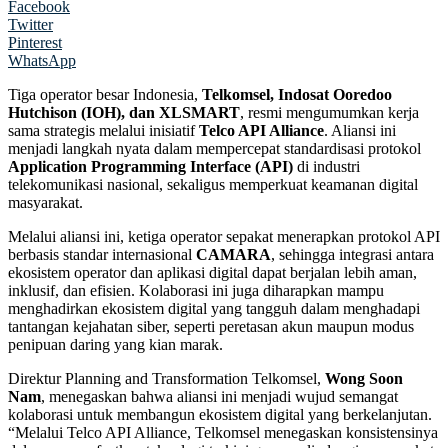
Facebook
Twitter
Pinterest
WhatsApp
Tiga operator besar Indonesia,
Telkomsel, Indosat Ooredoo
Hutchison (IOH), dan XLSMART
, resmi mengumumkan kerja
sama strategis melalui inisiatif
Telco API Alliance
. Aliansi ini
menjadi langkah nyata dalam mempercepat standardisasi protokol
Application Programming Interface (API)
di industri
telekomunikasi nasional, sekaligus memperkuat keamanan digital
masyarakat.
Melalui aliansi ini, ketiga operator sepakat menerapkan protokol API
berbasis standar internasional
CAMARA
, sehingga integrasi antara
ekosistem operator dan aplikasi digital dapat berjalan lebih aman,
inklusif, dan efisien. Kolaborasi ini juga diharapkan mampu
menghadirkan ekosistem digital yang tangguh dalam menghadapi
tantangan kejahatan siber, seperti peretasan akun maupun modus
penipuan daring yang kian marak.
Direktur Planning and Transformation Telkomsel,
Wong Soon
Nam
, menegaskan bahwa aliansi ini menjadi wujud semangat
kolaborasi untuk membangun ekosistem digital yang berkelanjutan.
“Melalui Telco API Alliance, Telkomsel menegaskan konsistensinya