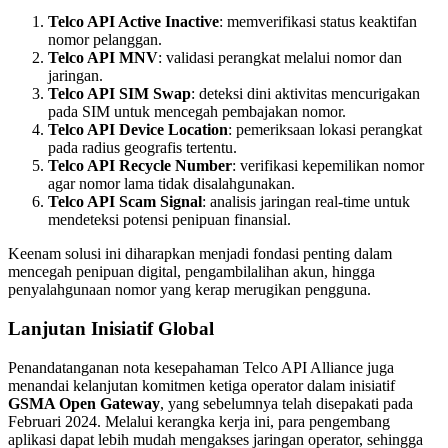
Telco API Active Inactive
: memverifikasi status keaktifan
nomor pelanggan.
Telco API MNV
: validasi perangkat melalui nomor dan
jaringan.
Telco API SIM Swap
: deteksi dini aktivitas mencurigakan
pada SIM untuk mencegah pembajakan nomor.
Telco API Device Location
: pemeriksaan lokasi perangkat
pada radius geografis tertentu.
Telco API Recycle Number
: verifikasi kepemilikan nomor
agar nomor lama tidak disalahgunakan.
Telco API Scam Signal
: analisis jaringan real-time untuk
mendeteksi potensi penipuan finansial.
Keenam solusi ini diharapkan menjadi fondasi penting dalam
mencegah penipuan digital, pengambilalihan akun, hingga
penyalahgunaan nomor yang kerap merugikan pengguna.
Lanjutan Inisiatif Global
Penandatanganan nota kesepahaman Telco API Alliance juga
menandai kelanjutan komitmen ketiga operator dalam inisiatif
GSMA Open Gateway
, yang sebelumnya telah disepakati pada
Februari 2024. Melalui kerangka kerja ini, para pengembang
aplikasi dapat lebih mudah mengakses jaringan operator, sehingga