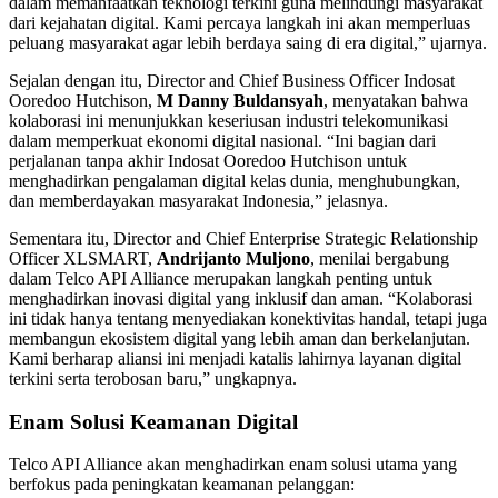
dalam memanfaatkan teknologi terkini guna melindungi masyarakat
dari kejahatan digital. Kami percaya langkah ini akan memperluas
peluang masyarakat agar lebih berdaya saing di era digital,” ujarnya.
Sejalan dengan itu, Director and Chief Business Officer Indosat
Ooredoo Hutchison,
M Danny Buldansyah
, menyatakan bahwa
kolaborasi ini menunjukkan keseriusan industri telekomunikasi
dalam memperkuat ekonomi digital nasional. “Ini bagian dari
perjalanan tanpa akhir Indosat Ooredoo Hutchison untuk
menghadirkan pengalaman digital kelas dunia, menghubungkan,
dan memberdayakan masyarakat Indonesia,” jelasnya.
Sementara itu, Director and Chief Enterprise Strategic Relationship
Officer XLSMART,
Andrijanto Muljono
, menilai bergabung
dalam Telco API Alliance merupakan langkah penting untuk
menghadirkan inovasi digital yang inklusif dan aman. “Kolaborasi
ini tidak hanya tentang menyediakan konektivitas handal, tetapi juga
membangun ekosistem digital yang lebih aman dan berkelanjutan.
Kami berharap aliansi ini menjadi katalis lahirnya layanan digital
terkini serta terobosan baru,” ungkapnya.
Enam Solusi Keamanan Digital
Telco API Alliance akan menghadirkan enam solusi utama yang
berfokus pada peningkatan keamanan pelanggan: