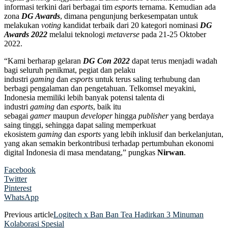
informasi terkini dari berbagai tim
esport
s ternama. Kemudian ada
zona
DG Awards
, dimana pengunjung berkesempatan untuk
melakukan
voting
kandidat terbaik dari 20 kategori nominasi
DG
Awards 2022
melalui teknologi
metaverse
pada 21-25 Oktober
2022.
“Kami berharap gelaran
DG Con 2022
dapat terus menjadi wadah
bagi seluruh penikmat, pegiat dan pelaku
industri
gaming
dan
esports
untuk terus saling terhubung dan
berbagi pengalaman dan pengetahuan. Telkomsel meyakini,
Indonesia memiliki lebih banyak potensi talenta di
industri
gaming
dan
esports
, baik itu
sebagai
gamer
maupun
developer
hingga
publisher
yang berdaya
saing tinggi, sehingga dapat saling memperkuat
ekosistem
gaming
dan
esports
yang lebih inklusif dan berkelanjutan,
yang akan semakin berkontribusi terhadap pertumbuhan ekonomi
digital Indonesia di masa mendatang,” pungkas
Nirwan
.
Facebook
Twitter
Pinterest
WhatsApp
Previous article
Logitech x Ban Ban Tea Hadirkan 3 Minuman
Kolaborasi Spesial