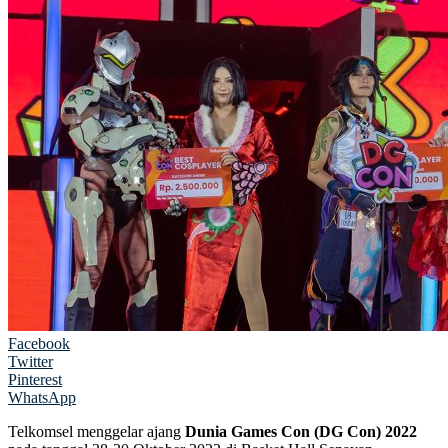
Facebook
Twitter
Pinterest
WhatsApp
Telkomsel menggelar ajang
Dunia Games Con (DG Con) 2022