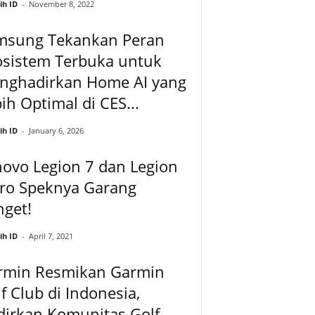
ih ID
-
November 8, 2022
msung Tekankan Peran
osistem Terbuka untuk
nghadirkan Home AI yang
ih Optimal di CES...
ih ID
-
January 6, 2026
ovo Legion 7 dan Legion
Pro Speknya Garang
get!
ih ID
-
April 7, 2021
rmin Resmikan Garmin
f Club di Indonesia,
dirkan Komunitas Golf