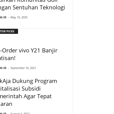
ngan Sentuhan Teknologi
ih ID
-
May 10, 2025
TOR PICKS
-Order vivo Y21 Banjir
tisan!
ih ID
-
September 16, 2021
nkAja Dukung Program
italisasi Subsidi
merintah Agar Tepat
saran
ih ID
-
August 4, 2022