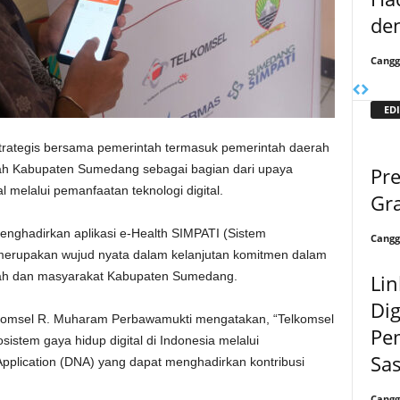
de
Cangg
EDI
trategis bersama pemerintah termasuk pemerintah daerah
ntah Kabupaten Sumedang sebagai bagian dari upaya
Pre
 melalui pemanfaatan teknologi digital.
Gra
enghadirkan aplikasi e-Health SIMPATI (Sistem
Cangg
 merupakan wujud nyata dalam kelanjutan komitmen dalam
tah dan masyarakat Kabupaten Sumedang.
Li
Dig
komsel R. Muharam Perbawamukti mengatakan, “Telkomsel
Pe
stem gaya hidup digital di Indonesia melalui
Sa
lication (DNA) yang dapat menghadirkan kontribusi
Cangg