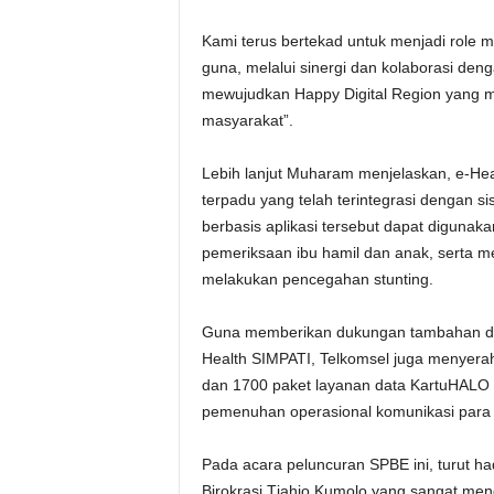
Kami terus bertekad untuk menjadi role mo
guna, melalui sinergi dan kolaborasi de
mewujudkan Happy Digital Region yang 
masyarakat”.
Lebih lanjut Muharam menjelaskan, e-He
terpadu yang telah terintegrasi dengan
berbasis aplikasi tersebut dapat digunak
pemeriksaan ibu hamil dan anak, serta me
melakukan pencegahan stunting.
Guna memberikan dukungan tambahan dala
Health SIMPATI, Telkomsel juga menyera
dan 1700 paket layanan data KartuHAL
pemenuhan operasional komunikasi par
Pada acara peluncuran SPBE ini, turut h
Birokrasi Tjahjo Kumolo yang sangat meng