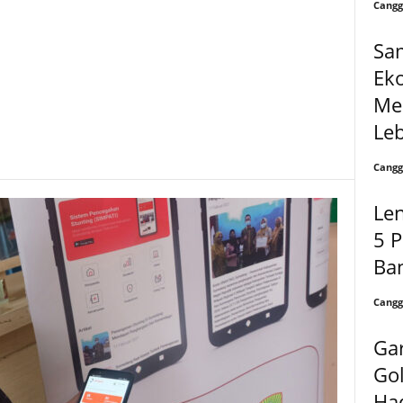
Cangg
Sa
Ek
Me
Leb
Cangg
Len
5 
Ban
Cangg
Ga
Gol
Ha