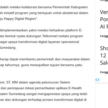
l adalah melalui kolaborasi bersama Pemerintah Kabupaten
Ver
nisiatif program yang bertujuan untuk akselerasi dalam
Por
Happy Digital Region”.
AI 
iimplementasikan yakni melalui kehadiran platform E-
Cangg
atu bentuk nyata dukungan Telkomsel melalui program
agai upaya transformasi digital layanan operasional
Sh
 Sumedang.
12 
erharap dapat membantu pemerintah dan masyarakat dalam
Sal
tiap tahunnya, guna mewujudkan tujuan bersama yaitu
Cangg
ir, ST, MM dalam agenda peluncuran Sistem
dan peninjauan lokasi pemanfaatan aplikasi E-Health
paten Sumedang sangat mengapresiasi upaya yang telah
uan dan dukungan terhadap proses transformasi digital di