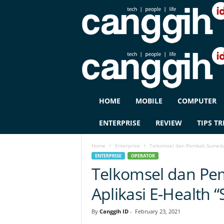
C
HOME
MOBILE
COMPUTER
A
N
ENTERPRISE
REVIEW
TIPS TR
G
G
Home
Enterprise
Telkomsel dan Pemkab Sumedan
I
ENTERPRISE
OPERATOR
H
Telkomsel dan P
I
D
Aplikasi E-Health 
By
Canggih ID
-
February 23, 2021