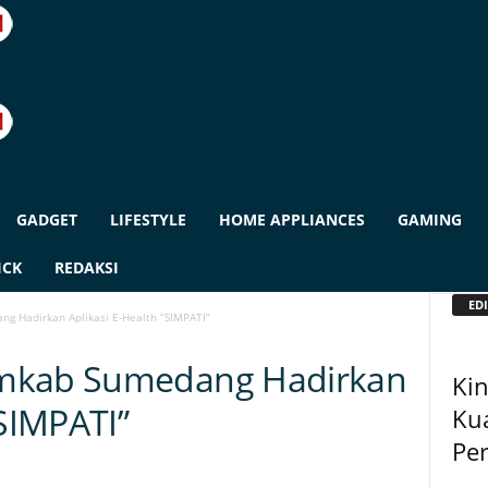
GADGET
LIFESTYLE
HOME APPLIANCES
GAMING
ICK
REDAKSI
EDI
g Hadirkan Aplikasi E-Health “SIMPATI”
emkab Sumedang Hadirkan
Kin
“SIMPATI”
Kua
Pe