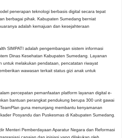
del penerapan teknologi berbasis digital secara tepat
ngan berbagai pihak. Kabupaten Sumedang berniat
muaranya adalah kemajuan dan kesejahteraan
alth SIMPATI adalah pengembangan sistem informasi
 sistem Dinas Kesehatan Kabupaten Sumedang. Layanan
an untuk melakukan pendataan, pencatatan riwayat
mberikan wawasan terkait status gizi anak untuk
m percepatan pemanfaatan platform layanan digital e-
hkan bantuan perangkat pendukung berupa 300 unit gawai
O TeamPlan guna menunjang membantu kenyamanan
a kader Posyandu dan Puskesmas di Kabupaten Sumedang.
adir Menteri Pemberdayaan Aparatur Negara dan Reformasi
apresiasi capaian dan inisiasi yang dilakukan oleh