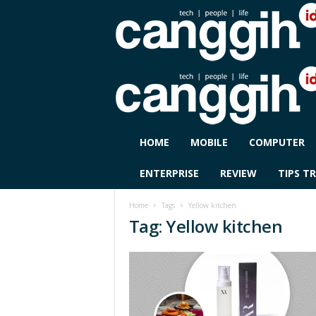
C
HOME
MOBILE
COMPUTER
A
N
ENTERPRISE
REVIEW
TIPS TR
G
G
Home
Tags
Yellow kitchen
I
Tag: Yellow kitchen
H
I
D