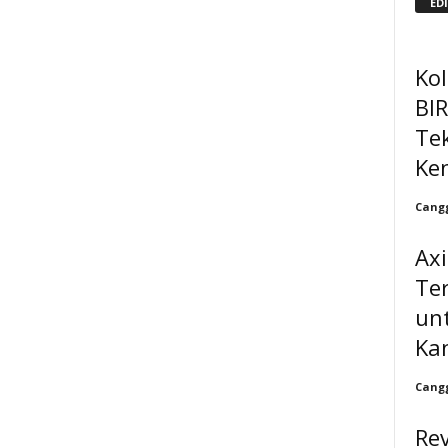
ED
Kol
BI
Te
Ke
Cangg
Ax
Te
unt
Ka
Cangg
Re