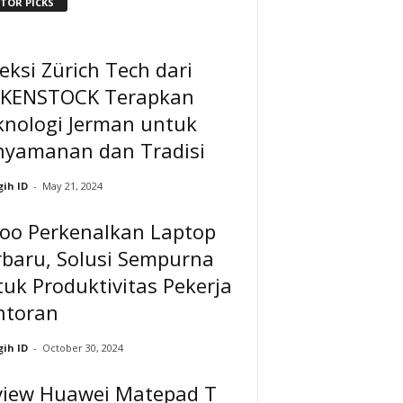
ITOR PICKS
eksi Zürich Tech dari
RKENSTOCK Terapkan
knologi Jerman untuk
nyamanan dan Tradisi
ih ID
-
May 21, 2024
ioo Perkenalkan Laptop
rbaru, Solusi Sempurna
uk Produktivitas Pekerja
ntoran
ih ID
-
October 30, 2024
view Huawei Matepad T