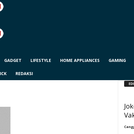
GADGET
LIFESTYLE
HOME APPLIANCES
GAMING
ICK
REDAKSI
ED
Jok
Vak
Cangg