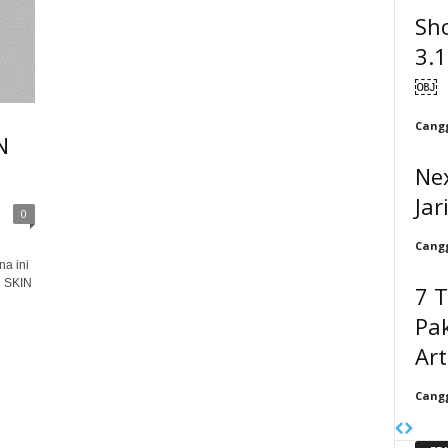
Sh
3.
￼
Cangg
N
Ne
Jar
0
Cangg
a ini
R SKIN
7 
Pak
Art
Cangg