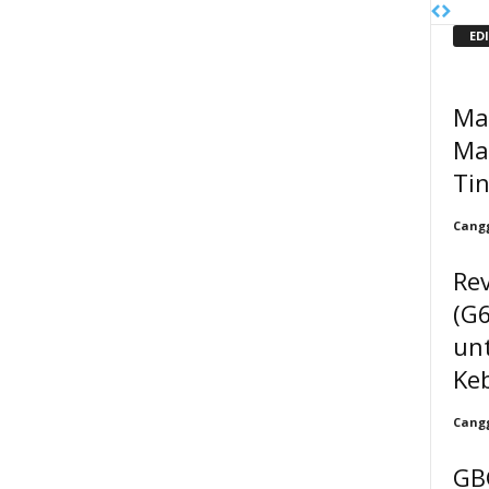
ED
Mas
Ma
Tin
Cangg
Re
(G6
un
Ke
Cangg
GB