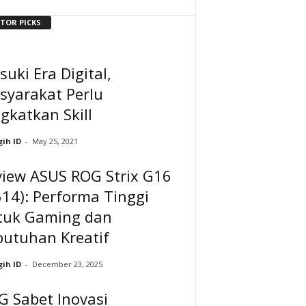
ITOR PICKS
uki Era Digital,
syarakat Perlu
gkatkan Skill
ih ID
-
May 25, 2021
view ASUS ROG Strix G16
14): Performa Tinggi
tuk Gaming dan
butuhan Kreatif
ih ID
-
December 23, 2025
G Sabet Inovasi