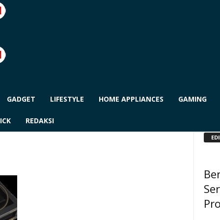
GADGET
LIFESTYLE
HOME APPLIANCES
GAMING
ICK
REDAKSI
ED
Ber
Ser
Pro