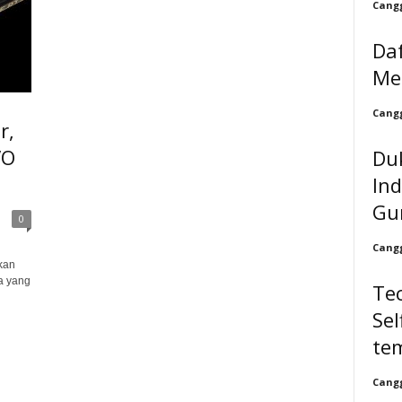
Cangg
Da
Me
Cangg
r,
VO
Du
In
Gur
0
Cangg
kan
ta yang
Tec
Sel
te
Cangg