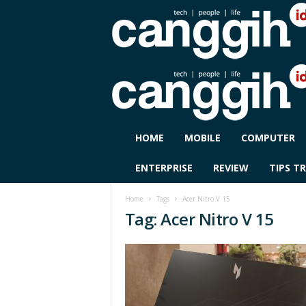
C
HOME
MOBILE
COMPUTER
A
N
ENTERPRISE
REVIEW
TIPS TR
G
G
Home
Tags
Acer Nitro V 15
I
Tag: Acer Nitro V 15
H
I
D