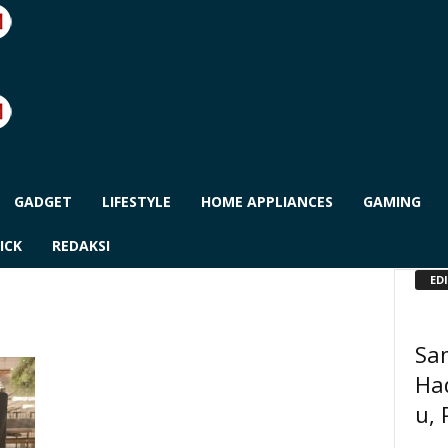
GADGET
LIFESTYLE
HOME APPLIANCES
GAMING
ICK
REDAKSI
ED
Sa
Ha
u, 