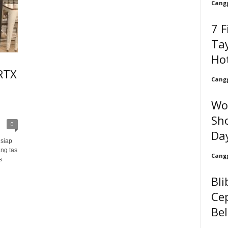
Cangg
7 F
Tay
Ho
RTX
Cangg
Wo
Sh
0
Da
 siap
ng tas
Cangg
s
Bli
Cep
Be