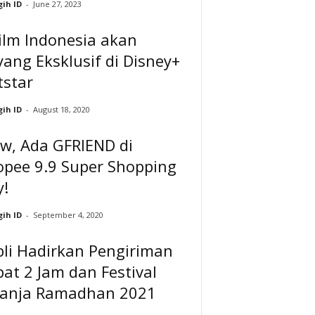
ih ID
-
June 27, 2023
ilm Indonesia akan
ang Eksklusif di Disney+
tstar
ih ID
-
August 18, 2020
w, Ada GFRIEND di
opee 9.9 Super Shopping
y!
ih ID
-
September 4, 2020
bli Hadirkan Pengiriman
at 2 Jam dan Festival
lanja Ramadhan 2021