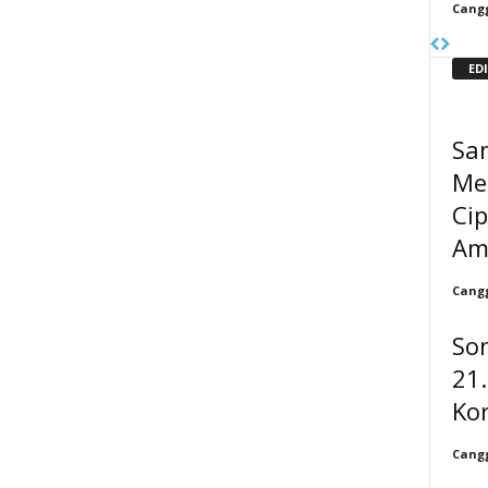
Cangg
ED
Sa
Me
Cip
Am
Cangg
So
21.
Ko
Cangg